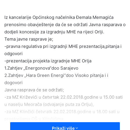
n
d
Iz kancelarije Općinskog načelnika Đemala Memagića
a
prenosimo obavještenje da će se održati Javna rasparava o
n
e
dodjeli koncesije za izgradnju MHE na rijeci Orlji.
m
Tema javne rasprave je;
a
-pravna regulativa pri izgradnji MHE prezentacija,pitanja i
i
odgovori
l
-prezentacija projekta izgradnje MHE Orlja
1.Zahtjev „Energonova“doo Sarajevo
2.Zahtjev „Hara Green Energi“doo Visoko pitanja i i
dogovori
Javna rasprava će se održati;
-za MZ Križevići u četvrtak 22.02.2018.godine u 15.00 sati
u naselju Meorača (odvajanje puta za Orlju),
-za MZ Klinčići četvratk 22.02.2018.godine u 18.00 sati u
prostorijama OŠ u Klinčićima
Prikaži više