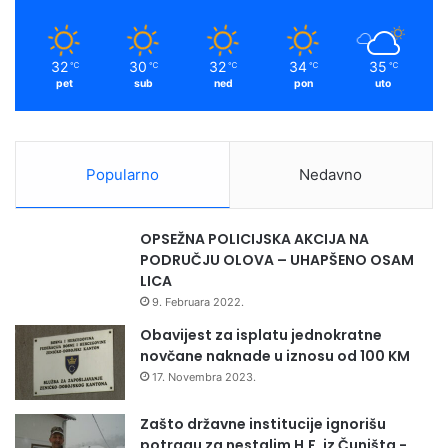
k
a
u
2
m
0
32
30
32
34
35
℃
℃
℃
℃
℃
1
pet
sub
ned
pon
uto
8
.
g
o
Popularno
Nedavno
d
i
n
OPSEŽNA POLICIJSKA AKCIJA NA
i
PODRUČJU OLOVA – UHAPŠENO OSAM
LICA
9. Februara 2022.
Obavijest za isplatu jednokratne
novčane naknade u iznosu od 100 KM
17. Novembra 2023.
Zašto državne institucije ignorišu
potragu za nestalim H.F. iz Čuništa -