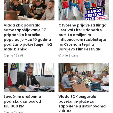
i
O
h
l
š
o
u
v
m
o
Vlada ZDK podržala
Otvorene prijave za Bingo
a
-
samozapošljavanje 97
Festival Fits: Odaberite
s
o
pripadnika boračke
outfit s omiljenim
c
populacije – za 10 godina
influencerom i zablistajte
g
podržano pokretanje 1.152
na Crvenom tepihu
i
l
mala biznisa
Sarajevo Film Festivala
l
a
j
s
prije 15 sati
prije 3 dana
e
z
m
a
p
p
o
o
d
s
r
a
š
o
Lovačkim društvima
Vlada ZDK osigurala
k
podrška u iznosu od
povećanje plaće za
e
138.000 KM
zaposlene u ustanovama
p
kulture
prije 7 dana