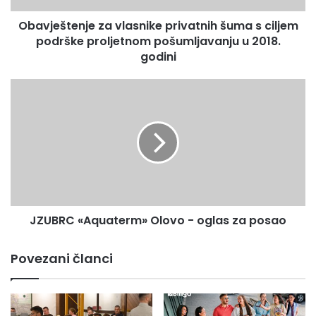
e
Obavještenje za vlasnike privatnih šuma s ciljem
n
podrške proljetnom pošumljavanju u 2018.
j
e
godini
z
a
J
v
Z
l
U
a
B
s
R
n
C
i
«
k
A
e
q
p
JZUBRC «Aquaterm» Olovo - oglas za posao
u
r
a
i
t
Povezani članci
v
e
a
r
t
m
n
»