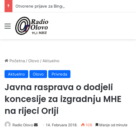
Otvorene prijave za Bingo Festival Fits: Odaberite outfit s omiljenim influencerom i zablistajte na Crvenom tepihu Sarajevo Film Festivala
Meni
Početna
/
Olovo
/
Aktuelno
Aktuelno
Olovo
Privreda
Javna rasprava o dodjeli
koncesije za izgradnju MHE
na rijeci Orlji
Radio Olovo
S
14. Februara 2018.
106
Manje od minute
e