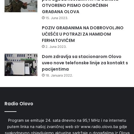
OTVORENO PISMO OGORČENIH
GRAĐANA OLOVA
15. Juna 2023.
POZIV GRAĐANIMA NA DOBROVOLJNO
UČEŠĆE U POTRAZI ZA HAMIDOM
FERHATOVIĆEM
2. Juna 2023.
Dom zdravlja sa stacionarom Olovo
uveo nove telefonske linije za kontakt s
pacijentima
18. Januara 2022.
Radio Olovo
Program se emituje 24. sata dnevno na 95,1 MHz i na internetu
putem linka na našoj zvaničnoj web str www.radio.olovo.ba gdje
svakodnevno objavljujemo aktuelne sadržaje o događajima iz Olova