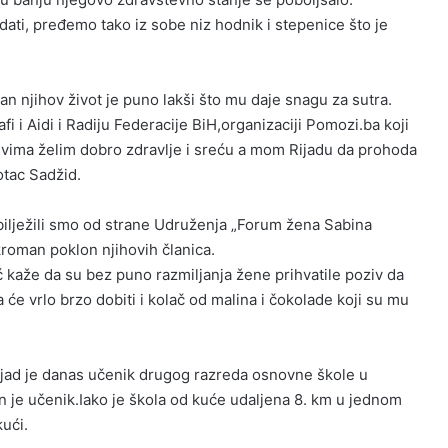
ti, pređemo tako iz sobe niz hodnik i stepenice što je
an njihov život je puno lakši što mu daje snagu za sutra.
fi i Aidi i Radiju Federacije BiH,organizaciji Pomozi.ba koji
Svima želim dobro zdravlje i sreću a mom Rijadu da prohoda
otac Sadžid.
bilježili smo od strane Udruženja „Forum žena Sabina
kroman poklon njihovih članica.
kaže da su bez puno razmiljanja žene prihvatile poziv da
a će vrlo brzo dobiti i kolač od malina i čokolade koji su mu
ijad je danas učenik drugog razreda osnovne škole u
 je učenik.Iako je škola od kuće udaljena 8. km u jednom
kući.