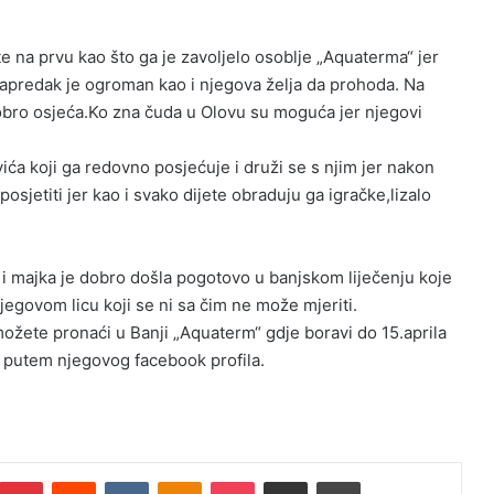
te na prvu kao što ga je zavoljelo osoblje „Aquaterma“ jer
 napredak je ogroman kao i njegova želja da prohoda. Na
dobro osjeća.Ko zna čuda u Olovu su moguća jer njegovi
vića koji ga redovno posjećuje i druži se s njim jer nakon
osjetiti jer kao i svako dijete obraduju ga igračke,lizalo
i majka je dobro došla pogotovo u banjskom liječenju koje
egovom licu koji se ni sa čim ne može mjeriti.
ožete pronaći u Banji „Aquaterm“ gdje boravi do 15.aprila
ili putem njegovog facebook profila.
Pinterest
Reddit
VKontakte
Odnoklassniki
Pocket
Podijeli putem Emaila
Print