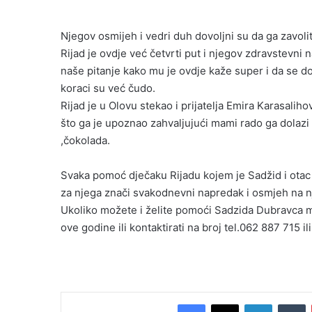
Njegov osmijeh i vedri duh dovoljni su da ga zavoli
Rijad je ovdje već četvrti put i njegov zdravstevni
naše pitanje kako mu je ovdje kaže super i da se 
koraci su već čudo.
Rijad je u Olovu stekao i prijatelja Emira Karasaliho
što ga je upoznao zahvaljujući mami rado ga dolazi p
,čokolada.
Svaka pomoć dječaku Rijadu kojem je Sadžid i otac 
za njega znači svakodnevni napredak i osmjeh na nj
Ukoliko možete i želite pomoći Sadzida Dubravca m
ove godine ili kontaktirati na broj tel.062 887 715 
Facebook
X
LinkedIn
Tumblr