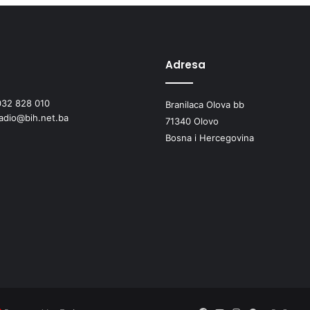
e
M
a
š
e
Adresa
M
e
032 828 010
d
Branilaca Olova bb
radio@bih.net.ba
u
71340 Olovo
p
Bosna i Hercegovina
l
a
š
e
"
n
a
s
c
e
n
i