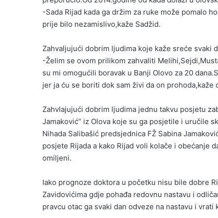
-Sada Rijad kada ga držim za ruke može pomalo hoda
prije bilo nezamislivo,kaže Sadžid.
Zahvaljujući dobrim ljudima koje kaže sreće svaki d
-Želim se ovom prilikom zahvaliti Melihi,Sejdi,Musta
su mi omogućili boravak u Banji Olovo za 20 dana.
jer ja ću se boriti dok sam živi da on prohoda,kaže 
Zahvlajujući dobrim ljudima jednu takvu posjetu za
Jamaković“ iz Olova koje su ga posjetile i uručile s
Nihada Salibašić predsjednica FŽ Sabina Jamaković 
posjete Rijada a kako Rijad voli kolače i obećanje d
omiljeni.
Iako prognoze doktora u početku nisu bile dobre R
Zavidovićima gdje pohađa redovnu nastavu i odličan
pravcu otac ga svaki dan odveze na nastavu i vrati 