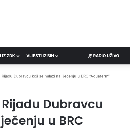
Porezne uprave FBiH na području ZDK izvršili 24 inspekcijska nadzora
I IZ ZDK
VIJESTI IZ BIH
RADIO UŽIVO
 Rijadu Dubravcu koji se nalazi na liječenju u BRC “Aquaterm”
u Rijadu Dubravcu
liječenju u BRC