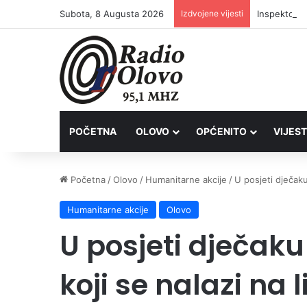
Subota, 8 Augusta 2026
Izdvojene vijesti
Inspektori 
POČETNA
OLOVO
OPĆENITO
VIJEST
Početna
/
Olovo
/
Humanitarne akcije
/
U posjeti dječaku
Humanitarne akcije
Olovo
U posjeti dječak
koji se nalazi na 