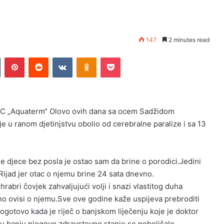
147
2 minutes read
Tumblr
Pinterest
Reddit
VKontakte
Odnoklassniki
Pocket
C „Aquaterm“ Olovo ovih dana sa ocem Sadžidom
e u ranom djetinjstvu obolio od cerebralne paralize i sa 13
 djece bez posla je ostao sam da brine o porodici.Jedini
Rijad jer otac o njemu brine 24 sata dnevno.
hrabri čovjek zahvaljujući volji i snazi vlastitog duha
uno ovisi o njemu.Sve ove godine kaže uspijeva prebroditi
pogotovo kada je riječ o banjskom liječenju koje je doktor
u banju njegovo zdravstevno stanje se poboljšalo.