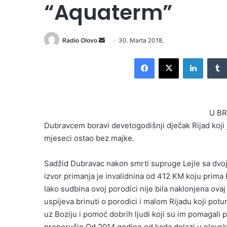
“Aquaterm”
Radio Olovo
S
30. Marta 2018.
e
Facebook
X
LinkedIn
n
d
a
n
U BR
e
Dubravcem boravi devetogodišnji dječak Rijad koji j
m
mjeseci ostao bez majke.
a
i
l
Sadžid Dubravac nakon smrti supruge Lejle sa dvoje
izvor primanja je invalidnina od 412 KM koju prima 
Iako sudbina ovoj porodici nije bila naklonjena ovaj 
uspijeva brinuti o porodici i malom Rijadu koji pot
uz Boziju i pomoć dobrih ljudi koji su im pomagali 
preporučio.Od 2014.godine od kada dolazi u olovsk