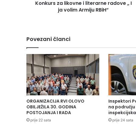
Konkurs za likovne i literarne radove „ I
l
ja volim Armiju RBiH“
i
k
o
v
n
Povezani članci
e
i
l
i
t
e
r
a
r
n
ORGANIZACIJA RVI OLOVO
Inspektori P
e
OBILJEŽILA 30. GODINA
na području 
r
POSTOJANJA I RADA
inspekcijsk
a
prije 22 sata
prije 24 sata
d
o