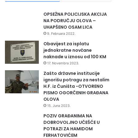
OPSEŽNA POLICIJSKA AKCIJA
NA PODRUČJU OLOVA –
UHAPŠENO OSAM LICA
9. Februara 2022.
Obavijest za isplatu
jednokratne novčane
naknade u iznosu od 100 KM
17. Novembra 2023.
Zašto državne institucije
ignorišu potragu za nestalim
H.F. iz Čuništa -OTVORENO
PISMO OGORČENIH GRAĐANA
OLOVA
15. Juna 2023.
POZIV GRAĐANIMA NA
DOBROVOLJNO UČEŠĆE U
POTRAZI ZA HAMIDOM
FERHATOVIĆEM