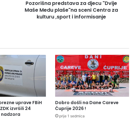
Pozorišna predstava za djecu "Dvije
p
Maše Medu plaše"na sceni Centra za
r
e
kulturu ,sport i informisanje
d
s
t
a
v
a
z
a
d
j
e
c
u
orezne uprave FBiH
Dobro došli na Dane Careve
"
ZDK izvršili 24
Ćuprije 2026 !
D
a nadzora
prije 1 sedmica
v
i
j