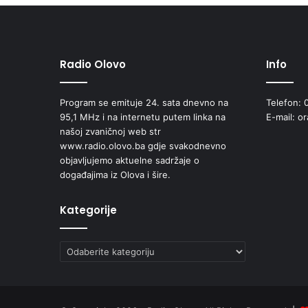
v
e
„
I
j
Radio Olovo
Info
a
v
Program se emituje 24. sata dnevno na
Telefon: 
o
95,1 MHz i na internetu putem linka na
E-mail: o
l
našoj zvaničnoj web str
i
www.radio.olovo.ba gdje svakodnevno
m
objavljujemo aktuelne sadržaje o
A
događajima iz Olova i šire.
r
m
i
Kategorije
j
u
R
Kategorije
B
i
H
“