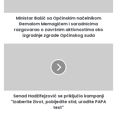
a
r
B
Ministar Bašić sa Općinskim načelnikom
a
Đemalom Memagićem i saradnicima
š
i
razgovarao o završnim aktivnostima oko
ć
izgradnje zgrade Općinskog suda
s
a
S
O
e
p
n
ć
a
i
d
n
H
s
a
k
d
i
ž
m
Senad Hadžifejzović se priključio kampanji
i
n
"Izaberite život, pobijedite stid, uradite PAPA
f
a
e
test"
č
j
e