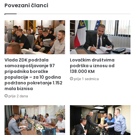
z
Povezani članci
l
o
n
v
i
i
k
ć
o
s
m
e
Đ
p
e
r
m
i
Vlada ZDK podržala
Lovačkim društvima
a
k
samozapošljavanje 97
podrška u iznosu od
l
l
pripadnika boračke
138.000 KM
o
j
populacije – za 10 godina
prije 1 sedmica
m
podržano pokretanje 1.152
u
M
mala biznisa
č
e
i
prije 2 dana
m
o
a
k
g
a
i
m
ć
p
e
a