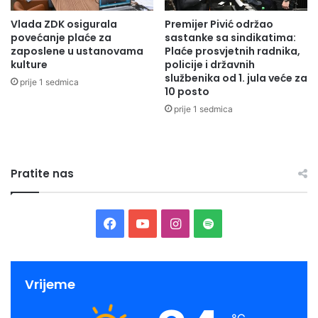
m
n
Vlada ZDK osigurala
Premijer Pivić održao
i
j
povećanje plaće za
sastanke sa sindikatima:
s
i
zaposlene u ustanovama
Plaće prosvjetnih radnika,
a
"
kulture
policije i državnih
r
I
službenika od 1. jula veće za
prije 1 sedmica
a
z
10 posto
d
a
prije 1 sedmica
n
b
i
e
c
r
i
i
Pratite nas
m
t
a
e
r
ž
a
i
F
Y
I
S
z
v
g
a
o
n
p
o
o
t
v
c
u
s
o
,
Vrijeme
a
p
e
T
t
t
r
o