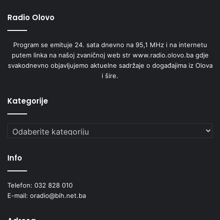
ć
Radio Olovo
i
n
s
Program se emituje 24. sata dnevno na 95,1 MHz i na internetu
k
putem linka na našoj zvaničnoj web str www.radio.olovo.ba gdje
o
svakodnevno objavljujemo aktuelne sadržaje o događajima iz Olova
g
i šire.
s
u
d
Kategorije
a
Kategorije
Info
Telefon: 032 828 010
E-mail: oradio@bih.net.ba