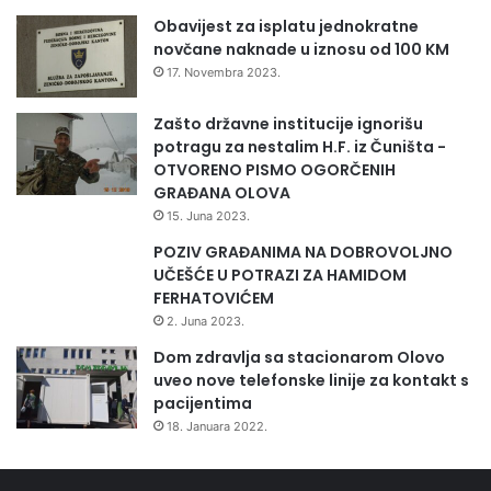
A
a
Obavijest za isplatu jednokratne
P
o
novčane naknade u iznosu od 100 KM
A
k
t
17. Novembra 2023.
o
e
i
s
Zašto državne institucije ignorišu
z
t
potragu za nestalim H.F. iz Čuništa -
g
"
OTVORENO PISMO OGORČENIH
r
GRAĐANA OLOVA
a
15. Juna 2023.
d
POZIV GRAĐANIMA NA DOBROVOLJNO
n
UČEŠĆE U POTRAZI ZA HAMIDOM
j
FERHATOVIĆEM
e
z
2. Juna 2023.
g
Dom zdravlja sa stacionarom Olovo
r
uveo nove telefonske linije za kontakt s
a
pacijentima
d
18. Januara 2022.
e
O
p