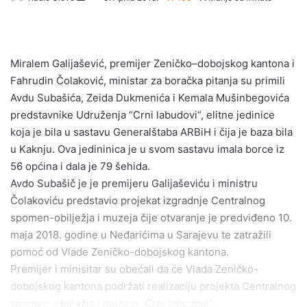
e
n
d
Miralem Galijašević, premijer Zeničko–dobojskog kantona i
a
Fahrudin Čolaković, ministar za boračka pitanja su primili
n
e
Avdu Subašića, Zeida Dukmenića i Kemala Mušinbegovića
m
predstavnike Udruženja “Crni labudovi“, elitne jedinice
a
koja je bila u sastavu Generalštaba ARBiH i čija je baza bila
i
u Kaknju. Ova jedininica je u svom sastavu imala borce iz
l
56 općina i dala je 79 šehida.
Avdo Subašič je je premijeru Galijaševiću i ministru
Čolakoviću predstavio projekat izgradnje Centralnog
spomen-obilježja i muzeja čije otvaranje je predviđeno 10.
maja 2018. godine u Neđarićima u Sarajevu te zatražili
pomoć od Vlade Zeničko-dobojskog kantona.
Premijer i minisitar su obećali da će Vlada Zeničko-
dobojskog kantona podržati realizaciju projekta Centralnog
spomen-obilježja i muzeja „Crni labudovi“.