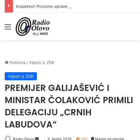
Inspektori Porezne uprave FBiH na području ZDK izvršili 24 inspekcijska nadzora
Meni
Početna
/
Vijesti iz ZDK
Vijesti iz ZDK
PREMIJER GALIJAŠEVIĆ I
MINISTAR ČOLAKOVIĆ PRIMILI
DELEGACIJU „CRNIH
LABUDOVA“
Radio Olovo
S
3. Aprila 2018.
100
Manje od minute