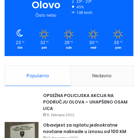
o
b
g
f
Olovo
23º - 23º
45%
o
e
r
y
1.96 km/h
Čisto nebo
k
a
m
23
32
29
30
35
℃
℃
℃
℃
℃
čet
pet
sub
ned
pon
Popularno
Nedavno
OPSEŽNA POLICIJSKA AKCIJA NA
PODRUČJU OLOVA – UHAPŠENO OSAM
LICA
9. Februara 2022.
Obavijest za isplatu jednokratne
novčane naknade u iznosu od 100 KM
17. Novembra 2023.