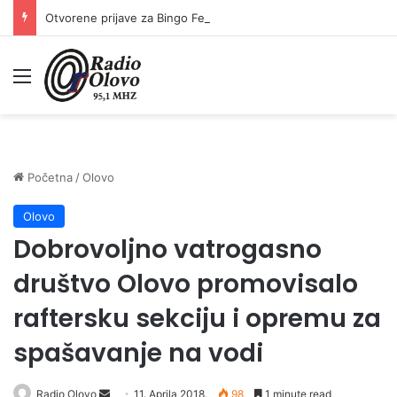
Otvorene prijave za Bingo Festival Fits: Odaberite outfit s omiljenim influencerom i zablistajte na Crvenom tepihu Sarajevo Film Festivala
Meni
Početna
/
Olovo
Olovo
Dobrovoljno vatrogasno
društvo Olovo promovisalo
raftersku sekciju i opremu za
spašavanje na vodi
Radio Olovo
S
11. Aprila 2018.
98
1 minute read