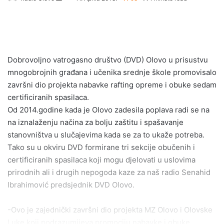
e
n
d
a
n
Dobrovoljno vatrogasno društvo (DVD) Olovo u prisustvu
e
mnogobrojnih građana i učenika srednje škole promovisalo
m
završni dio projekta nabavke rafting opreme i obuke sedam
a
certificiranih spasilaca.
i
Od 2014.godine kada je Olovo zadesila poplava radi se na
l
na iznalaženju načina za bolju zaštitu i spašavanje
stanovništva u slučajevima kada se za to ukaže potreba.
Tako su u okviru DVD formirane tri sekcije obučenih i
certificiranih spasilaca koji mogu djelovati u uslovima
prirodnih ali i drugih nepogoda kaze za naš radio Senahid
Ibrahimović predsjednik DVD Olovo.
-Ovo je zajednički završni dio projekta MZ Olovo i Olovske
Luke koji podrazumijeva promociju nabavke i obuke