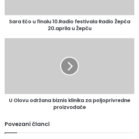
o
u
f
Sara Ećo u finalu 10.Radio festivala Radio Žepča
i
20.aprila u Žepču
n
a
l
U
u
O
1
l
0
o
.
v
R
u
a
o
d
d
i
r
o
U Olovu održana biznis klinika za poljoprivredne
ž
f
proizvođače
a
e
n
s
a
Povezani članci
t
b
i
i
v