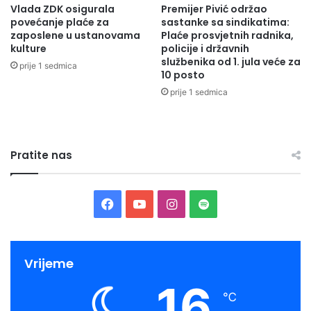
Vlada ZDK osigurala
Premijer Pivić održao
r
t
povećanje plaće za
sastanke sa sindikatima:
e
i
zaposlene u ustanovama
Plaće prosvjetnih radnika,
n
N
kulture
policije i državnih
u
K
službenika od 1. jula veće za
prije 1 sedmica
l
"
10 posto
o
S
prije 1 sedmica
n
t
a
u
M
p
o
č
Pratite nas
n
a
t
n
B
i
l
c
F
Y
I
S
a
u
n
a
o
n
p
"
c
c
u
s
o
Vrijeme
16
e
T
t
t
℃