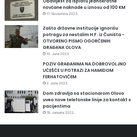
Obavijest za isplatu jednokratne
novčane naknade u iznosu od 100 KM
17. Novembra 2023.
Zašto državne institucije ignorišu
potragu za nestalim H.F. iz Čuništa -
OTVORENO PISMO OGORČENIH
GRAĐANA OLOVA
15. Juna 2023.
POZIV GRAĐANIMA NA DOBROVOLJNO
UČEŠĆE U POTRAZI ZA HAMIDOM
FERHATOVIĆEM
2. Juna 2023.
Dom zdravlja sa stacionarom Olovo
uveo nove telefonske linije za kontakt s
pacijentima
18. Januara 2022.