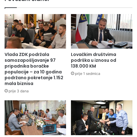
g
a
d
R
r
a
u
s
š
"
t
n
v
a
a
s
„
t
Vlada ZDK podržala
Lovačkim društvima
S
a
samozapošljavanje 97
podrška u iznosu od
m
v
pripadnika boračke
138.000 KM
o
populacije – za 10 godina
l
prije 1 sedmica
podržano pokretanje 1.152
l
j
mala biznisa
i
a
n
p
prije 3 dana
“
o
O
d
l
r
o
ž
v
a
o
v
k
a