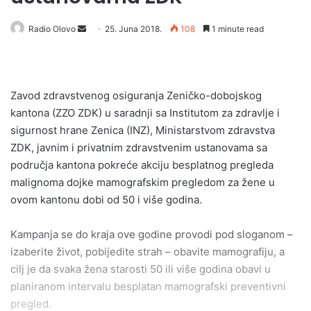
Radio Olovo
S
25. Juna 2018.
108
1 minute read
e
n
d
Zavod zdravstvenog osiguranja Zeničko-dobojskog
a
kantona (ZZO ZDK) u saradnji sa Institutom za zdravlje i
n
e
sigurnost hrane Zenica (INZ), Ministarstvom zdravstva
m
ZDK, javnim i privatnim zdravstvenim ustanovama sa
a
područja kantona pokreće akciju besplatnog pregleda
i
malignoma dojke mamografskim pregledom za žene u
l
ovom kantonu dobi od 50 i više godina.
Kampanja se do kraja ove godine provodi pod sloganom –
izaberite život, pobijedite strah – obavite mamografiju, a
cilj je da svaka žena starosti 50 ili više godina obavi u
planiranom intervalu besplatan mamografski preventivni
pregled.