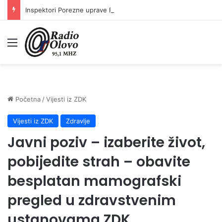
Inspektori Porezne uprave FBiH na području ZDK izvršili 24 inspekcijska nadzora
Meni
Početna
/
Vijesti iz ZDK
Vijesti iz ZDK
Zdravlje
Javni poziv – izaberite život,
pobijedite strah – obavite
besplatan mamografski
pregled u zdravstvenim
ustanovama ZDK