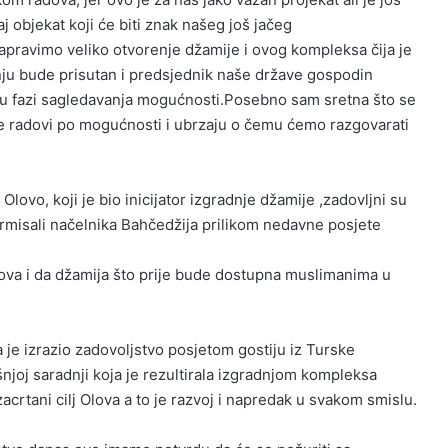
j objekat koji će biti znak našeg još jačeg
ravimo veliko otvorenje džamije i ovog kompleksa čija je
enju bude prisutan i predsjednik naše države gospodin
u fazi sagledavanja mogućnosti.Posebno sam sretna što se
e radovi po mogućnosti i ubrzaju o čemu ćemo razgovarati
ovo, koji je bio inicijator izgradnje džamije ,zadovljni su
rmisali načelnika Bahčedžija prilikom nedavne posjete
adova i da džamija što prije bude dostupna muslimanima u
je izrazio zadovoljstvo posjetom gostiju iz Turske
njoj saradnji koja je rezultirala izgradnjom kompleksa
acrtani cilj Olova a to je razvoj i napredak u svakom smislu.