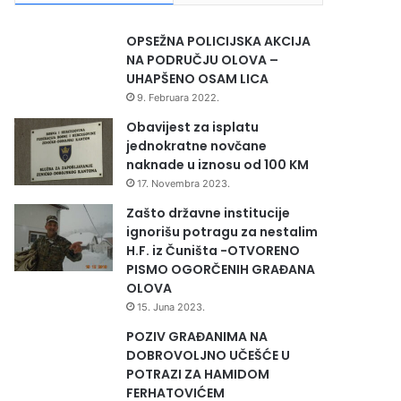
OPSEŽNA POLICIJSKA AKCIJA
NA PODRUČJU OLOVA –
UHAPŠENO OSAM LICA
9. Februara 2022.
Obavijest za isplatu
jednokratne novčane
naknade u iznosu od 100 KM
17. Novembra 2023.
Zašto državne institucije
ignorišu potragu za nestalim
H.F. iz Čuništa -OTVORENO
PISMO OGORČENIH GRAĐANA
OLOVA
15. Juna 2023.
POZIV GRAĐANIMA NA
DOBROVOLJNO UČEŠĆE U
POTRAZI ZA HAMIDOM
FERHATOVIĆEM