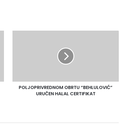
P
O
L
J
O
P
R
I
V
POLJOPRIVREDNOM OBRTU “BEHLULOVIĆ”
R
URUČEN HALAL CERTIFIKAT
E
D
N
O
M
O