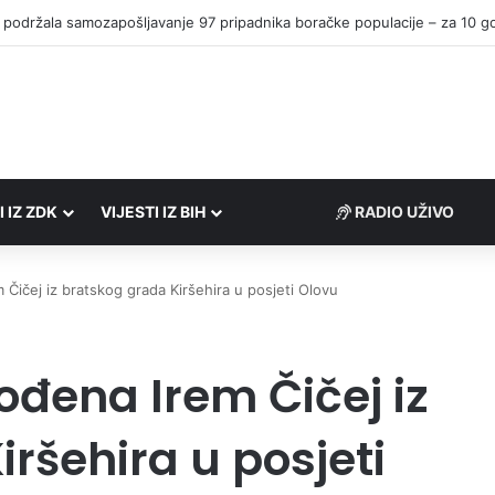
I IZ ZDK
VIJESTI IZ BIH
RADIO UŽIVO
Čičej iz bratskog grada Kiršehira u posjeti Olovu
ođena Irem Čičej iz
ršehira u posjeti