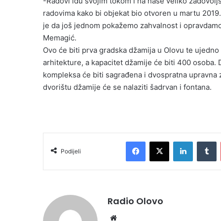
-Radovi idu svojim tokom i na naše veliko zadovolj
radovima kako bi objekat bio otvoren u martu 201
je da još jednom pokažemo zahvalnost i opravdamo
Memagić.
Ovo će biti prva gradska džamija u Olovu te ujedn
arhitekture, a kapacitet džamije će biti 400 osoba.
kompleksa će biti sagrađena i dvospratna upravna 
dvorištu džamije će se nalaziti šadrvan i fontana.
Facebook
X
LinkedIn
Tumblr
Podijeli
Radio Olovo
We