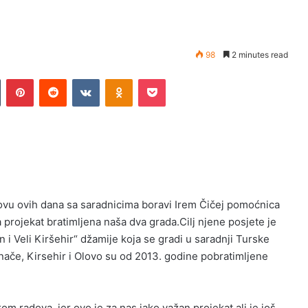
98
2 minutes read
Tumblr
Pinterest
Reddit
VKontakte
Odnoklassniki
Pocket
ovu ovih dana sa saradnicima boravi Irem Čičej pomoćnica
 projekat bratimljena naša dva grada.Cilj njene posjete je
n i Veli Kiršehir“ džamije koja se gradi u saradnji Turske
Inače, Kirsehir i Olovo su od 2013. godine pobratimljene
m radova, jer ovo je za nas jako važan projekat ali je još