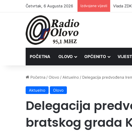
Četvrtak, 6 Augusta 2026
Izdvojene vijesti
POČETNA
OLOVO
OPĆENITO
VIJEST
Početna
/
Olovo
/
Aktuelno
/
Delegacija predvođena Irem 
Aktuelno
Olovo
Delegacija predv
bratskog grada Ki