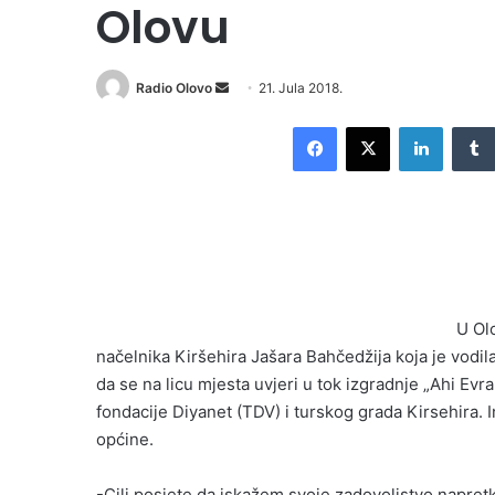
Olovu
Radio Olovo
S
21. Jula 2018.
e
Facebook
X
LinkedIn
n
d
a
n
e
m
a
i
U Ol
l
načelnika Kiršehira Jašara Bahčedžija koja je vodila
da se na licu mjesta uvjeri u tok izgradnje „Ahi Evra
fondacije Diyanet (TDV) i turskog grada Kirsehira. 
općine.
-Cilj posjete da iskažem svoje zadovoljstvo napretko