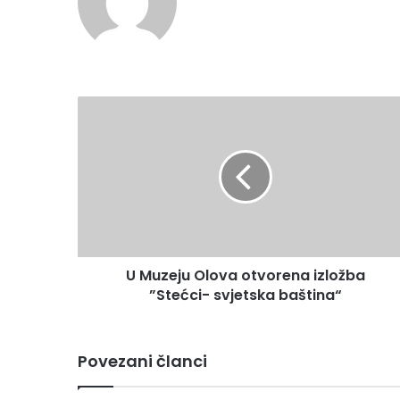
bsi
te
U
M
u
z
e
j
u
O
l
U Muzeju Olova otvorena izložba
o
”Stećci- svjetska baština“
v
a
o
t
Povezani članci
v
o