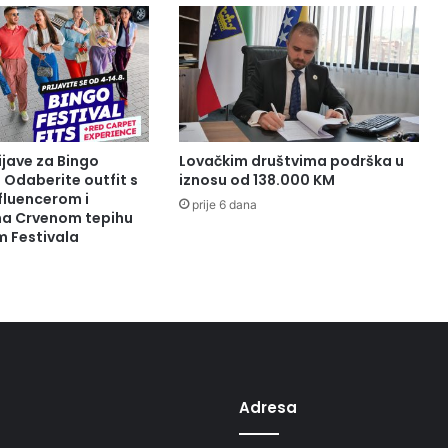
B
R
T
U
“
B
E
H
ijave za Bingo
Lovačkim društvima podrška u
L
: Odaberite outfit s
iznosu od 138.000 KM
U
fluencerom i
prije 6 dana
 na Crvenom tepihu
L
m Festivala
O
V
I
Ć
”
U
R
U
Adresa
Č
E
N