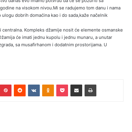
stvo danas evo imamo potvrdu da će se požuriti sa
9.godine na visokom nivou.Mi se radujemo tom danu i nama
 ulogu dobrih domaćina kao i do sada,kaže načelnik
o i centralna. Kompleks džamije nosit će elemente osmanske
 Džamija će imati jednu kupolu i jednu munaru, a unutar
zgrada, sa musafirhanom i dodatnim prostorijama. U
Pinterest
Reddit
VKontakte
Odnoklassniki
Pocket
Podijeli putem Emaila
Print