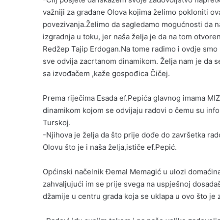
važniji za građane Olova kojima želimo pokloniti ova
povezivanja.Želimo da sagledamo mogućnosti da nap
izgradnja u toku, jer naša želja je da na tom otvor
Redžep Tajip Erdogan.Na tome radimo i ovdje smo 
sve odvija zacrtanom dinamikom. Želja nam je da s
sa izvođačem ,kaže gospođica Čičej.
Prema riječima Esada ef.Pepića glavnog imama MIZ Ol
dinamikom kojom se odvijaju radovi o čemu su info
Turskoj.
-Njihova je želja da što prije dođe do završetka r
Olovu što je i naša želja,ističe ef.Pepić.
Općinski načelnik Đemal Memagić u ulozi domaćina 
zahvaljujući im se prije svega na uspješnoj dosadaš
džamije u centru grada koja se uklapa u ovo što je z