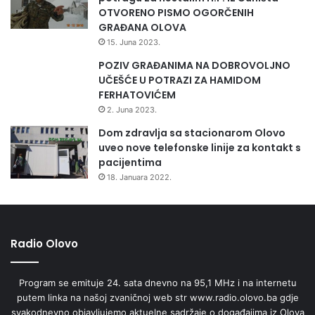
o
OTVORENO PISMO OGORČENIH
v
GRAĐANA OLOVA
u
15. Juna 2023.
POZIV GRAĐANIMA NA DOBROVOLJNO
UČEŠĆE U POTRAZI ZA HAMIDOM
FERHATOVIĆEM
2. Juna 2023.
Dom zdravlja sa stacionarom Olovo
uveo nove telefonske linije za kontakt s
pacijentima
18. Januara 2022.
Radio Olovo
Program se emituje 24. sata dnevno na 95,1 MHz i na internetu
putem linka na našoj zvaničnoj web str www.radio.olovo.ba gdje
svakodnevno objavljujemo aktuelne sadržaje o događajima iz Olova