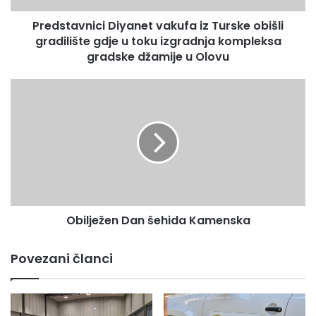
n
Predstavnici Diyanet vakufa iz Turske obišli
i
gradilište gdje u toku izgradnja kompleksa
c
i
gradske džamije u Olovu
D
i
O
y
b
a
i
n
l
e
j
t
e
v
ž
a
e
k
n
u
Obilježen Dan šehida Kamenska
D
f
a
a
n
Povezani članci
i
š
z
e
T
h
u
i