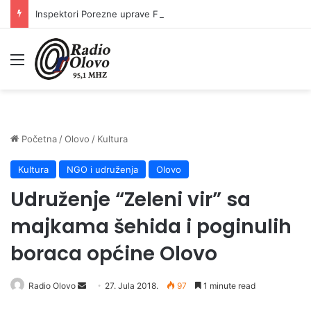
Inspektori Porezne uprave FBiH na području ZDK izvršili 24 inspekcijska nadzora
Meni
Početna
/
Olovo
/
Kultura
Kultura
NGO i udruženja
Olovo
Udruženje “Zeleni vir” sa
majkama šehida i poginulih
boraca općine Olovo
Radio Olovo
S
27. Jula 2018.
97
1 minute read
e