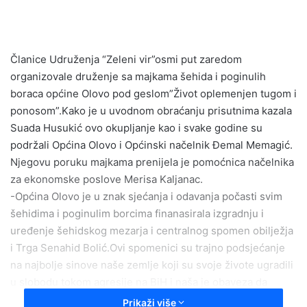
n
d
a
n
Članice Udruženja “Zeleni vir”osmi put zaredom
e
organizovale druženje sa majkama šehida i poginulih
m
boraca općine Olovo pod geslom”Život oplemenjen tugom i
a
ponosom”.Kako je u uvodnom obraćanju prisutnima kazala
i
Suada Husukić ovo okupljanje kao i svake godine su
l
podržali Općina Olovo i Općinski načelnik Đemal Memagić.
Njegovu poruku majkama prenijela je pomoćnica načelnika
za ekonomske poslove Merisa Kaljanac.
-Općina Olovo je u znak sjećanja i odavanja počasti svim
šehidima i poginulim borcima finanasirala izgradnju i
uređenje šehidskog mezarja i centralnog spomen obilježja
i Trga Senahid Bolić.Ovi spomenici su trajno podsjećanje
na najbolje sinove naše zemlje koji su svoje živote ugradili
u slobodu tokom agresije na BiH i naša je obaveza da
čuvamo njihov amanet ,da gajimo kulturu sjećanja da se
Prikaži više