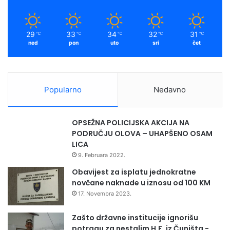
k
a
e
k
m
s
29
33
34
32
31
℃
℃
℃
℃
℃
a
ned
pon
uto
sri
čet
g
r
a
d
Popularno
Nedavno
s
k
e
OPSEŽNA POLICIJSKA AKCIJA NA
d
PODRUČJU OLOVA – UHAPŠENO OSAM
ž
LICA
a
9. Februara 2022.
m
i
Obavijest za isplatu jednokratne
j
novčane naknade u iznosu od 100 KM
e
17. Novembra 2023.
u
O
Zašto državne institucije ignorišu
l
potragu za nestalim H.F. iz Čuništa -