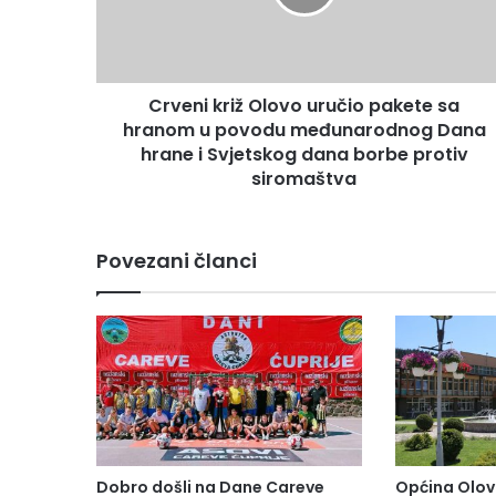
i
k
r
i
Crveni križ Olovo uručio pakete sa
ž
hranom u povodu međunarodnog Dana
O
l
hrane i Svjetskog dana borbe protiv
o
siromaštva
v
o
u
Povezani članci
r
u
č
i
o
p
a
k
e
t
Dobro došli na Dane Careve
Općina Olov