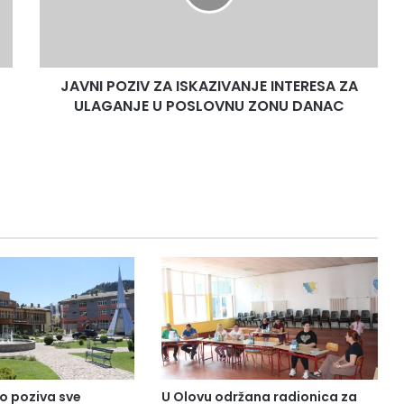
P
O
Z
I
JAVNI POZIV ZA ISKAZIVANJE INTERESA ZA
V
ULAGANJE U POSLOVNU ZONU DANAC
Z
A
I
S
K
A
Z
I
V
A
N
J
E
I
N
T
o poziva sve
U Olovu održana radionica za