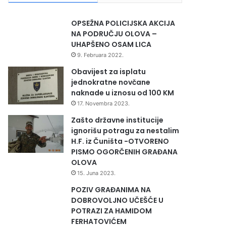
OPSEŽNA POLICIJSKA AKCIJA
NA PODRUČJU OLOVA –
UHAPŠENO OSAM LICA
9. Februara 2022.
Obavijest za isplatu
jednokratne novčane
naknade u iznosu od 100 KM
17. Novembra 2023.
Zašto državne institucije
ignorišu potragu za nestalim
H.F. iz Čuništa -OTVORENO
PISMO OGORČENIH GRAĐANA
OLOVA
15. Juna 2023.
POZIV GRAĐANIMA NA
DOBROVOLJNO UČEŠĆE U
POTRAZI ZA HAMIDOM
FERHATOVIĆEM