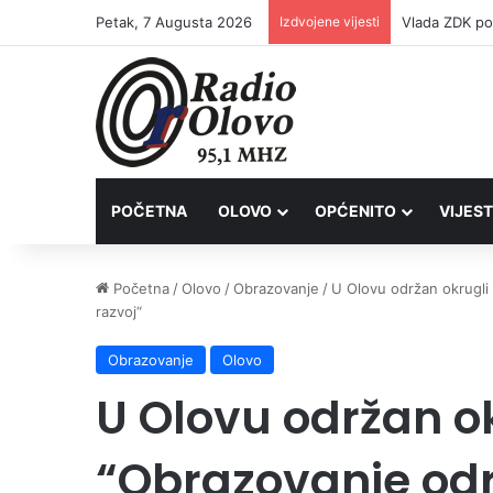
Petak, 7 Augusta 2026
Izdvojene vijesti
POČETNA
OLOVO
OPĆENITO
VIJEST
Početna
/
Olovo
/
Obrazovanje
/
U Olovu održan okrugli s
razvoj“
Obrazovanje
Olovo
U Olovu održan ok
“Obrazovanje odra