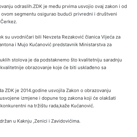
zovanju odraslih.ZDK je među prvima usvojio ovaj zakon i od
i u ovom segmentu osigurao budući privredni i društveni
 Čerkez.
k su uvodničari bili Nevzeta Rezaković članica Vijeća za
antona i Mujo Kućanović predstavnik Ministarstva za
uklih stolova je da podstaknemo što kvalitetniju saradnju
kvalitetnije obrazovanje koje će biti usklađeno sa
da ZDK je 2014.godine usvojila Zakon o obrazovanju
 usvojene izmjene i dopune tog zakona koji će olakšati
ili konkurentni na tržištu rada,kaže Kućanović.
držan u Kaknju ,Zenici i Zavidovićima.