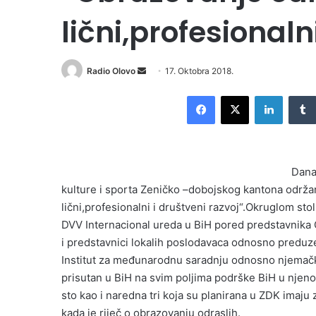
lični,profesionaln
Radio Olovo
S
17. Oktobra 2018.
e
Facebook
X
LinkedIn
n
d
a
n
Dana
e
kulture i sporta Zeničko –dobojskog kantona održan
m
lični,profesionalni i društveni razvoj“.Okruglom sto
a
i
DVV Internacional ureda u BiH pored predstavnika O
l
i predstavnici lokalih poslodavaca odnosno preduz
Institut za međunarodnu saradnju odnosno njemačk
prisutan u BiH na svim poljima podrške BiH u njeno
sto kao i naredna tri koja su planirana u ZDK imaju z
kada je riječ o obrazovanju odraslih.