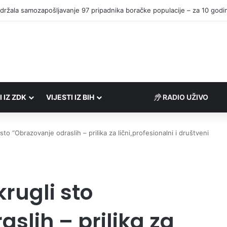
I IZ ZDK
VIJESTI IZ BIH
RADIO UŽIVO
to “Obrazovanje odraslih – prilika za lični,profesionalni i društveni
rugli sto
slih – prilika za