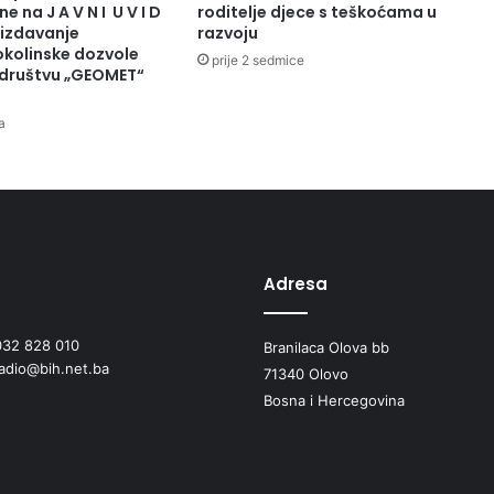
E
e na J A V N I U V I D
roditelje djece s teškoćama u
R
 izdavanje
razvoju
E
okolinske dozvole
prije 2 sedmice
društvu „GEOMET“
S
A
Z
a
A
U
L
A
G
A
Adresa
N
J
E
032 828 010
Branilaca Olova bb
U
radio@bih.net.ba
71340 Olovo
P
O
Bosna i Hercegovina
S
L
O
V