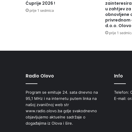
e
Ćuprije 2026 !
zainteresiran
s
u zahtjev za
prije 1 sedmica
a
obnovljene 
privrednom 
h
d.o.o. Olovo
r
a
prije 1 sedmic
n
o
m
u
p
o
Radio Olovo
Info
v
o
d
Program se emituje 24. sata dnevno na
Telefon: 
u
95,1 MHz i na internetu putem linka na
E-mail: o
m
našoj zvaničnoj web str
e
www.radio.olovo.ba gdje svakodnevno
đ
objavljujemo aktuelne sadržaje o
u
događajima iz Olova i šire.
n
a