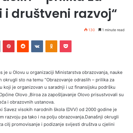
i i društveni razvoj“
130
1 minute read
Tumblr
Pinterest
Reddit
VKontakte
Odnoklassniki
Pocket
s je u Olovu u organizaciji Ministarstva obrazovanja, nauke
 okrugli sto na temu “Obrazovanje odraslih – prilika za
lu koji je organizovan u saradnji i uz finansijsku podršku
pćine Olovo ,Biroa za zapošljavanje Olovo prisustvovali su
eća i obrazovnih ustanova.
i Savez visokih narodnih škola (DVV) od 2000 godine je
m razvoju pa tako i na polju obrazovanja.Današnji okrugli
a cilj promovisanje i podizanje svijesti društva u cjelini