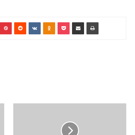
Pinterest
Reddit
VKontakte
Odnoklassniki
Pocket
Podijeli putem Emaila
Print
J
A
V
N
I