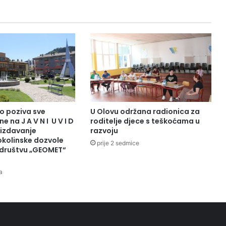
L
I
M
A
N
S
K
I
N
I
Š
o poziva sve
U Olovu održana radionica za
A
e na J A V N I U V I D
roditelje djece s teškoćama u
N
 izdavanje
razvoju
I
okolinske dozvole
prije 2 sedmice
društvu „GEOMET“
U
N
A
a
S
E
L
J
U