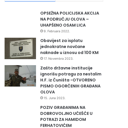
OPSEŽNA POLICIJSKA AKCIJA
NA PODRUČJU OLOVA –
UHAPŠENO OSAM LICA
9. Februara 2022.
Obavijest za isplatu
jednokratne novčane
naknade u iznosu od 100 KM
17. Novembra 2023.
Zašto državne institucije
ignorišu potragu za nestalim
H.F. iz Čuništa -OTVORENO
PISMO OGORČENIH GRAĐANA
OLOVA
15. Juna 2023.
POZIV GRAĐANIMA NA
DOBROVOLJNO UČEŠĆE U
POTRAZI ZA HAMIDOM
FERHATOVIĆEM