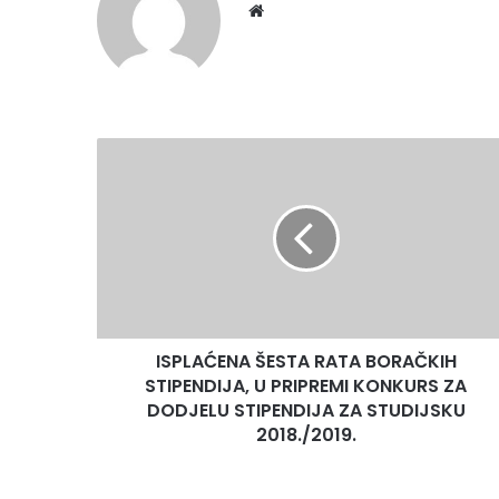
We
bsi
te
I
S
P
L
A
Ć
E
N
A
ISPLAĆENA ŠESTA RATA BORAČKIH
Š
STIPENDIJA, U PRIPREMI KONKURS ZA
E
S
DODJELU STIPENDIJA ZA STUDIJSKU
T
2018./2019.
A
R