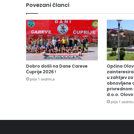
A
Povezani članci
T
A
B
O
R
A
Č
K
I
H
Dobro došli na Dane Careve
Općina Olov
S
Ćuprije 2026 !
zainteresiran
T
u zahtjev za
prije 1 sedmica
I
obnovljene 
privrednom 
P
d.o.o. Olovo
E
N
prije 1 sedmic
D
I
J
A
,