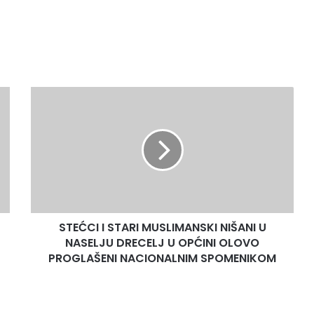
S
T
E
Ć
C
I
I
S
T
STEĆCI I STARI MUSLIMANSKI NIŠANI U
A
NASELJU DRECELJ U OPĆINI OLOVO
R
I
PROGLAŠENI NACIONALNIM SPOMENIKOM
M
U
S