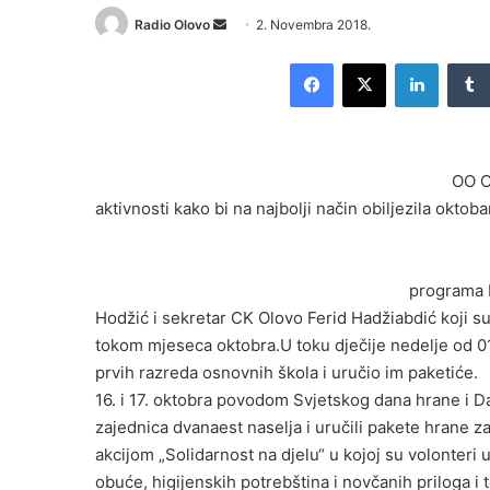
Radio Olovo
S
2. Novembra 2018.
e
Facebook
X
LinkedIn
n
d
a
n
OO C
e
aktivnosti kako bi na najbolji način obiljezila oktob
m
a
i
l
programa 
Hodžić i sekretar CK Olovo Ferid Hadžiabdić koji su 
tokom mjeseca oktobra.U toku dječije nedelje od 01
prvih razreda osnovnih škola i uručio im paketiće.
16. i 17. oktobra povodom Svjetskog dana hrane i D
zajednica dvanaest naselja i uručili pakete hrane z
akcijom „Solidarnost na djelu“ u kojoj su volonteri 
obuće, higijenskih potrebština i novčanih priloga 