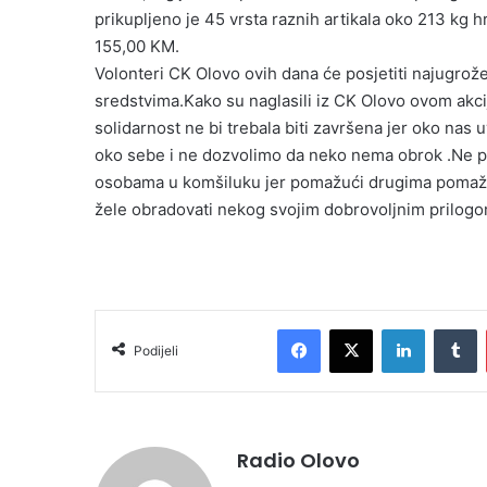
prikupljeno je 45 vrsta raznih artikala oko 213 kg
155,00 KM.
Volonteri CK Olovo ovih dana će posjetiti najugrože
sredstvima.Kako su naglasili iz CK Olovo ovom akci
solidarnost ne bi trebala biti završena jer oko na
oko sebe i ne dozvolimo da neko nema obrok .Ne p
osobama u komšiluku jer pomažući drugima pomažem
žele obradovati nekog svojim dobrovoljnim prilog
Facebook
X
LinkedIn
Tumblr
Podijeli
Radio Olovo