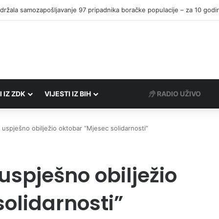
I IZ ZDK
VIJESTI IZ BIH
RADIO UŽIVO
 uspješno obilježio oktobar “Mjesec solidarnosti”
 uspješno obilježio
olidarnosti”