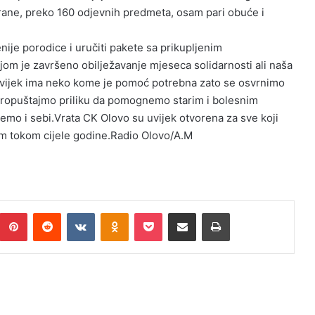
 hrane, preko 160 odjevnih predmeta, osam pari obuće i
nije porodice i uručiti pakete sa prikupljenim
jom je završeno obilježavanje mjeseca solidarnosti ali naša
s uvijek ima neko kome je pomoć potrebna zato se osvrnimo
ropuštajmo priliku da pomognemo starim i bolesnim
o i sebi.Vrata CK Olovo su uvijek otvorena za sve koji
om tokom cijele godine.Radio Olovo/A.M
Pinterest
Reddit
VKontakte
Odnoklassniki
Pocket
Podijeli putem Emaila
Print