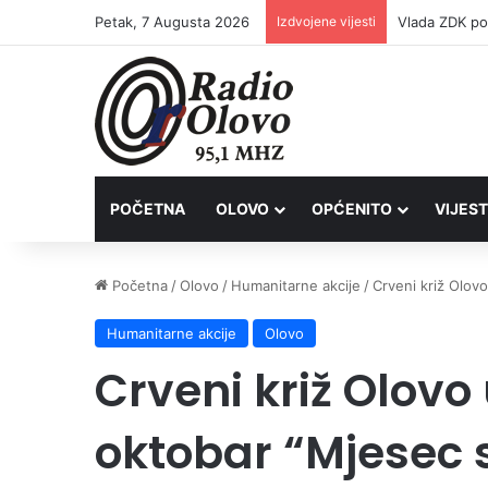
Petak, 7 Augusta 2026
Izdvojene vijesti
POČETNA
OLOVO
OPĆENITO
VIJEST
Početna
/
Olovo
/
Humanitarne akcije
/
Crveni križ Olovo
Humanitarne akcije
Olovo
Crveni križ Olovo
oktobar “Mjesec s