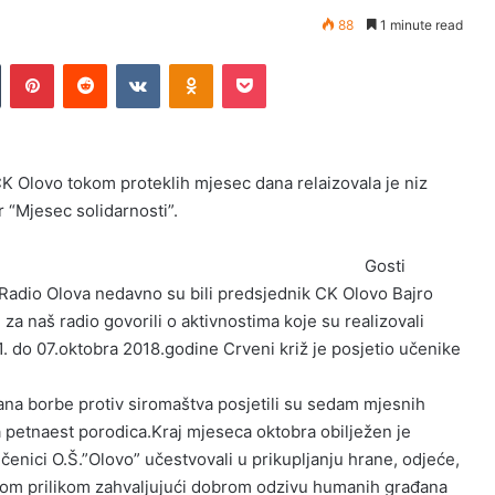
88
1 minute read
Tumblr
Pinterest
Reddit
VKontakte
Odnoklassniki
Pocket
K Olovo tokom proteklih mjesec dana relaizovala je niz
ar “Mjesec solidarnosti”.
Gosti
Radio Olova nedavno su bili predsjednik CK Olovo Bajro
za naš radio govorili o aktivnostima koje su realizovali
. do 07.oktobra 2018.godine Crveni križ je posjetio učenike
ana borbe protiv siromaštva posjetili su sedam mjesnih
a petnaest porodica.Kraj mjeseca oktobra obilježen je
učenici O.Š.”Olovo” učestvovali u prikupljanju hrane, odjeće,
i tom prilikom zahvaljujući dobrom odzivu humanih građana