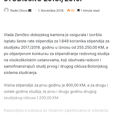
Radio Olovo
S
1. Novembra 2018.
69
1 minute read
e
n
d
Vlada Zeničko-dobojskog kantona je osigurala i izvršila
a
isplatu šeste rate stipendija za 1.848 korisnika stipendija za
n
e
studijsku 2017./2018. godinu u iznosu od 255.250,00 KM, a
m
po objavljenom konkursu za stipendiranje redovnog studija
a
na visokoškolskim ustanovama, koji obuhvata redovni i
i
samofinansirajući studij prvog i drugog ciklusa Bolonjskog
l
sistema studiranja.
Visina stipendije za prvu godinu je 800,00 KM, a za drugu i
ostale godine studija, te prvu i drugu godinu drugog
studijskog ciklusa 1.200,00 KM.
Raspodjela sredstava po lokalnim zajednicama je slijedeća: