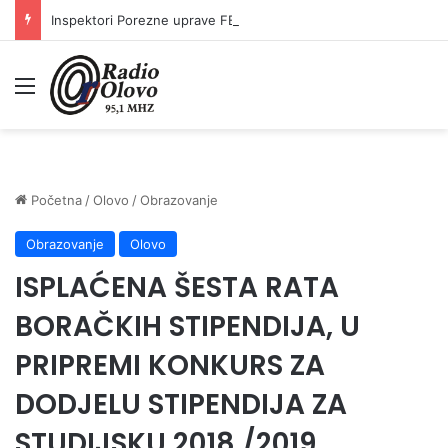
Inspektori Porezne uprave FBiH na području ZDK izvršili 24 inspekcijska nadzora
Meni
Početna
/
Olovo
/
Obrazovanje
Obrazovanje
Olovo
ISPLAĆENA ŠESTA RATA
BORAČKIH STIPENDIJA, U
PRIPREMI KONKURS ZA
DODJELU STIPENDIJA ZA
STUDIJSKU 2018./2019.