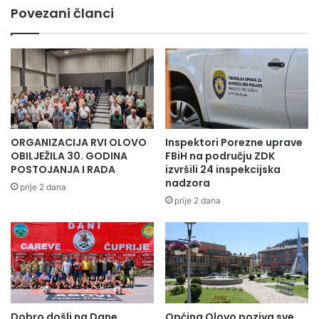
a
o
Povezani članci
r
v
e
o
d
u
o
s
v
p
n
j
i
e
m
š
s
n
ORGANIZACIJA RVI OLOVO
Inspektori Porezne uprave
t
o
OBILJEŽILA 30. GODINA
FBiH na području ZDK
u
o
POSTOJANJA I RADA
izvršili 24 inspekcijska
d
nadzora
b
prije 2 dana
e
i
prije 2 dana
n
l
t
j
i
e
m
ž
a
i
M
o
e
o
d
Dobro došli na Dane
Općina Olovo poziva sve
k