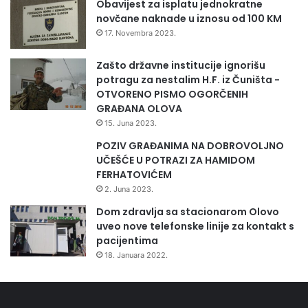
Obavijest za isplatu jednokratne
novčane naknade u iznosu od 100 KM
17. Novembra 2023.
Zašto državne institucije ignorišu
potragu za nestalim H.F. iz Čuništa -
OTVORENO PISMO OGORČENIH
GRAĐANA OLOVA
15. Juna 2023.
POZIV GRAĐANIMA NA DOBROVOLJNO
UČEŠĆE U POTRAZI ZA HAMIDOM
FERHATOVIĆEM
2. Juna 2023.
Dom zdravlja sa stacionarom Olovo
uveo nove telefonske linije za kontakt s
pacijentima
18. Januara 2022.