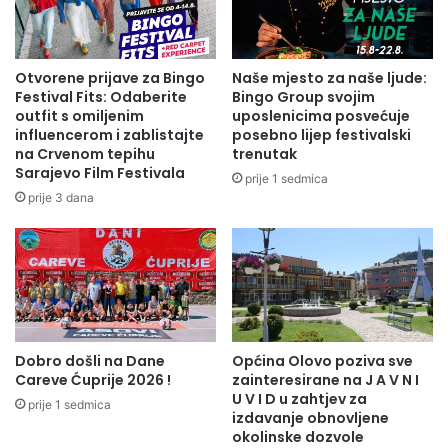
e
t
ć
e
o
m
j
i
Otvorene prijave za Bingo
Naše mjesto za naše ljude:
o
„
Festival Fits: Odaberite
Bingo Group svojim
d
U
outfit s omiljenim
uposlenicima posvećuje
b
influencerom i zablistajte
posebno lijep festivalski
l
na Crvenom tepihu
trenutak
o
o
Sarajevo Film Festivala
j
g
prije 1 sedmica
c
a
prije 3 dana
i
i
z
n
a
č
a
j
Dobro došli na Dane
Općina Olovo poziva sve
m
Careve Ćuprije 2026 !
zainteresirane na J A V N I
o
U V I D u zahtjev za
prije 1 sedmica
r
izdavanje obnovljene
a
okolinske dozvole