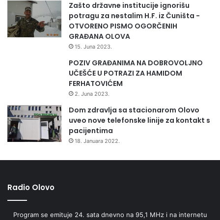
Zašto državne institucije ignorišu
potragu za nestalim H.F. iz Čuništa -
OTVORENO PISMO OGORČENIH
GRAĐANA OLOVA
15. Juna 2023.
POZIV GRAĐANIMA NA DOBROVOLJNO
UČEŠĆE U POTRAZI ZA HAMIDOM
FERHATOVIĆEM
2. Juna 2023.
Dom zdravlja sa stacionarom Olovo
uveo nove telefonske linije za kontakt s
pacijentima
18. Januara 2022.
Radio Olovo
Program se emituje 24. sata dnevno na 95,1 MHz i na internetu