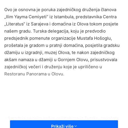
n
Ovo je osnovna je poruka zajedničkog druženja članova
d
„Ilim Yayma Cemiyeti“ iz Istambula, predstavnika Centra
a
„Literatus“ iz Sarajeva i domaćina iz Olova tokom posjete
n
našem gradu. Turska delegacija, koju je predvodio
e
predsjednik pomenute organizacije Mustafa Hošoglu,
m
a
prošetala je gradom u pratnji domaćina, posjetila gradsku
i
džamiju u izgradnji, muzej Olova, te nakon zajedničkog
l
akšam namaza u džamiji u Gornjem Olovu, prisustvovala
zajedničkoj večeri i druženju koje je upriličeno u
Restoranu Panorama u Olovu.
– Saradnja sa ovim našim prijateljima iz Turske, započeta
prije tri godine, rezultirala je, ove godine, ljetnom školom
Prikaži više