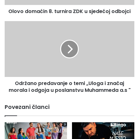
a
Olovo domaćin 8. turnira ZDK u sjedećoj odbojci
ć
i
n
O
8
d
.
r
t
ž
u
a
r
n
n
o
i
p
r
r
Održano predavanje o temi „Uloga i značaj
a
e
Z
morala i odgoja u poslanstvu Muhammeda a.s "
d
D
a
K
v
Povezani članci
u
a
s
n
j
j
e
e
d
o