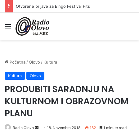
Otvorene prijave za Bingo Festival Fits: Odaberite outfit s omiljenim influencerom i zablistajte na Crvenom tepihu Sarajevo Film Festivala
Meni
Početna
/
Olovo
/
Kultura
Kultura
Olovo
PRODUBITI SARADNJU NA
KULTURNOM I OBRAZOVNOM
PLANU
Radio Olovo
S
18. Novembra 2018.
182
1 minute read
e