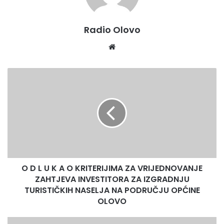
Radio Olovo
We
bsi
te
O
D
L
U
K
A
O
K
R
O D L U K A O KRITERIJIMA ZA VRIJEDNOVANJE
I
ZAHTJEVA INVESTITORA ZA IZGRADNJU
T
E
TURISTIČKIH NASELJA NA PODRUČJU OPĆINE
R
OLOVO
I
J
P