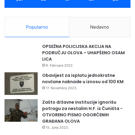
J
A
N
A
Popularno
Nedavno
P
O
D
OPSEŽNA POLICIJSKA AKCIJA NA
R
PODRUČJU OLOVA – UHAPŠENO OSAM
U
LICA
Č
9. Februara 2022.
J
U
Obavijest za isplatu jednokratne
O
novčane naknade u iznosu od 100 KM
P
17. Novembra 2023.
Ć
I
Zašto državne institucije ignorišu
N
potragu za nestalim H.F. iz Čuništa -
E
OTVORENO PISMO OGORČENIH
O
GRAĐANA OLOVA
L
15. Juna 2023.
O