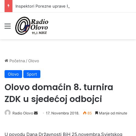
Inspektori Porezne uprave FBiH na području ZDK izvršili 24 inspekcijska nadzora
Meni
Početna
/
Olovo
Olovo
Sport
Olovo domaćin 8. turnira
ZDK u sjedećoj odbojci
Radio Olovo
S
17. Novembra 2018.
85
Manje od minute
e
n
U povodu Dana Državnosti BiH 25.novembra,Svjetskog
d