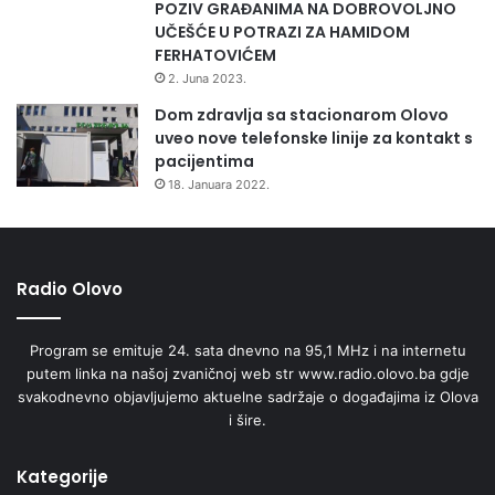
POZIV GRAĐANIMA NA DOBROVOLJNO
V
UČEŠĆE U POTRAZI ZA HAMIDOM
O
FERHATOVIĆEM
2. Juna 2023.
Dom zdravlja sa stacionarom Olovo
uveo nove telefonske linije za kontakt s
pacijentima
18. Januara 2022.
Radio Olovo
Program se emituje 24. sata dnevno na 95,1 MHz i na internetu
putem linka na našoj zvaničnoj web str www.radio.olovo.ba gdje
svakodnevno objavljujemo aktuelne sadržaje o događajima iz Olova
i šire.
Kategorije