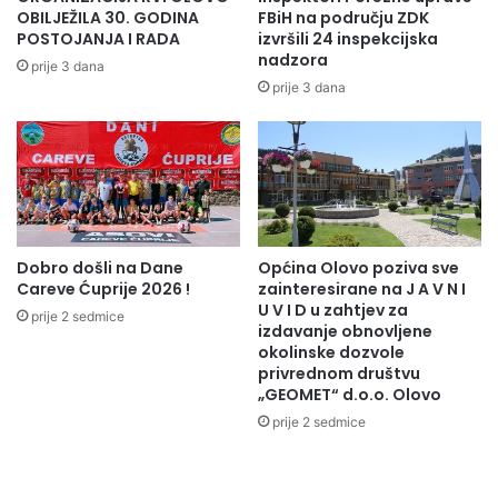
T
T
OBILJEŽILA 30. GODINA
FBiH na području ZDK
J
U
POSTOJANJA I RADA
izvršili 24 inspekcijska
E
nadzora
R
prije 3 dana
V
N
prije 3 dana
A
O
I
M
N
I
V
O
E
B
S
R
T
A
I
Dobro došli na Dane
Općina Olovo poziva sve
Z
Careve Ćuprije 2026 !
zainteresirane na J A V N I
T
O
U V I D u zahtjev za
O
V
prije 2 sedmice
izdavanje obnovljene
R
N
okolinske dozvole
A
O
privrednom društvu
Z
M
„GEOMET“ d.o.o. Olovo
A
P
prije 2 sedmice
I
L
Z
A
G
N
R