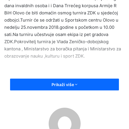
dana invaldnih osoba i i Dana Trrećeg korpusa Armije R
a
BiH Olovo će biti domaćin osmog turnira ZDK u sjedećoj
n
odbojci.Turnir će se održati u Sportskom centru Olovo u
e
nedelju 25.novembra 2018.godine s početkom u 10.00
m
a
sati.Na turniru učestvuje osam ekipa iz pet gradova
i
ZDK.Pokrovitelj turnira je Vlada Zeničko-dobojskog
l
kantona , Ministarstvo za boračka pitanja i Ministarstvo za
obrazovanje nauku ,kulturu i sport ZDK.
Prikaži više