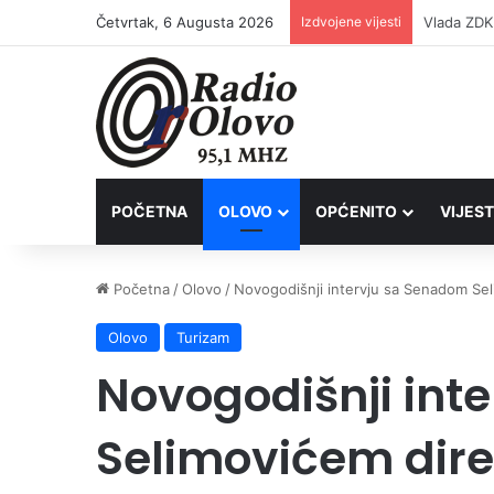
Četvrtak, 6 Augusta 2026
Izdvojene vijesti
POČETNA
OLOVO
OPĆENITO
VIJEST
Početna
/
Olovo
/
Novogodišnji intervju sa Senadom S
Olovo
Turizam
Novogodišnji int
Selimovićem dir