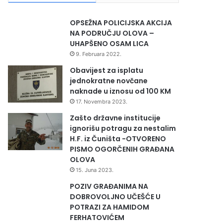
OPSEŽNA POLICIJSKA AKCIJA
NA PODRUČJU OLOVA –
UHAPŠENO OSAM LICA
9. Februara 2022.
Obavijest za isplatu
jednokratne novčane
naknade u iznosu od 100 KM
17. Novembra 2023.
Zašto državne institucije
ignorišu potragu za nestalim
H.F. iz Čuništa -OTVORENO
PISMO OGORČENIH GRAĐANA
OLOVA
15. Juna 2023.
POZIV GRAĐANIMA NA
DOBROVOLJNO UČEŠĆE U
POTRAZI ZA HAMIDOM
FERHATOVIĆEM