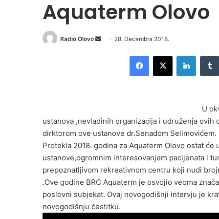
Aquaterm Olovo
Radio Olovo
S
28. Decembra 2018.
e
Facebook
X
LinkedIn
n
d
a
n
U ok
e
ustanova ,nevladinih organizacija i udruženja ovih
m
dirktorom ove ustanove dr.Senadom Selimovićem.
a
i
Protekla 2018. godina za Aquaterm Olovo ostat će
l
ustanove,ogromnim interesovanjem pacijenata i turi
prepoznatljivom rekreativnom centru koji nudi brojn
.Ove godine BRC Aquaterm je osvojio veoma značajno
poslovni subjekat. Ovaj novogodišnji intervju je k
novogodišnju čestitku.