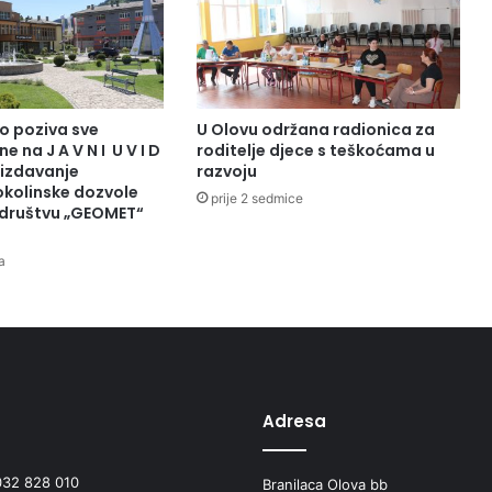
n
o
ć
e
,
p
o poziva sve
U Olovu održana radionica za
o
e na J A V N I U V I D
roditelje djece s teškoćama u
v
 izdavanje
razvoju
r
okolinske dozvole
prije 2 sedmice
društvu „GEOMET“
e
d
a
a
i
b
o
l
e
s
Adresa
t
i
u
032 828 010
Branilaca Olova bb
z