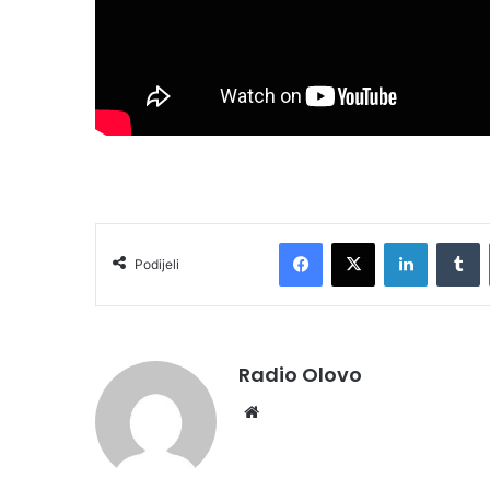
Facebook
X
LinkedIn
Tumblr
Podijeli
Radio Olovo
We
bsi
te