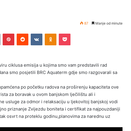
87
Manje od minute
Tumblr
Pinterest
Reddit
VKontakte
Odnoklassniki
Pocket
viru ciklusa emisija u kojima smo vam predstavili rad
 dana smo posjetili BRC Aquaterm gdje smo razgovarali sa
 upamćena po početku radova na proširenju kapaciteta ove
sta za boravak u ovom banjskom lječilištu ali i
e usluge za odmor i relaksaciju u ljekovitoj banjskoj vodi
 priznanje Zvijezdu boniteta i certifikat za najpouzdaniji
ratak osvrt na proteklu godinu,planovima za narednu uz