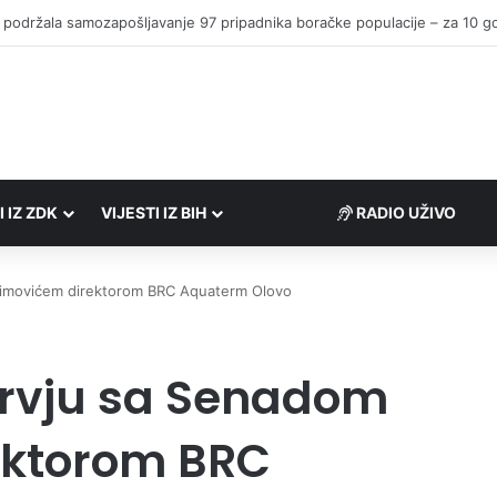
I IZ ZDK
VIJESTI IZ BIH
RADIO UŽIVO
elimovićem direktorom BRC Aquaterm Olovo
ervju sa Senadom
ektorom BRC