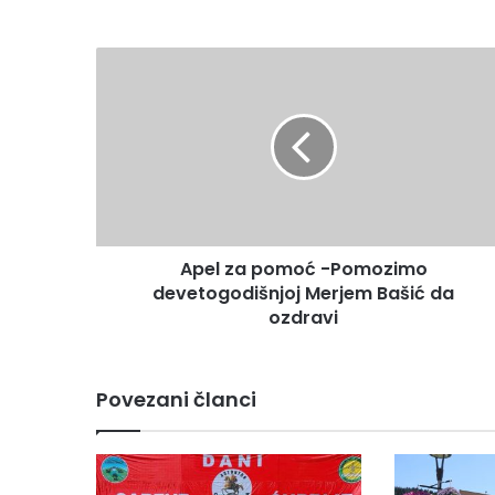
A
p
e
l
z
a
p
o
m
Apel za pomoć -Pomozimo
o
devetogodišnjoj Merjem Bašić da
ć
-
ozdravi
P
o
m
Povezani članci
o
z
i
m