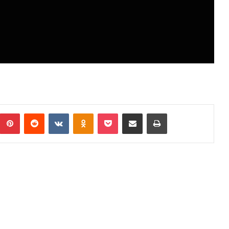
Pinterest
Reddit
VKontakte
Odnoklassniki
Pocket
Podijeli putem Emaila
Print