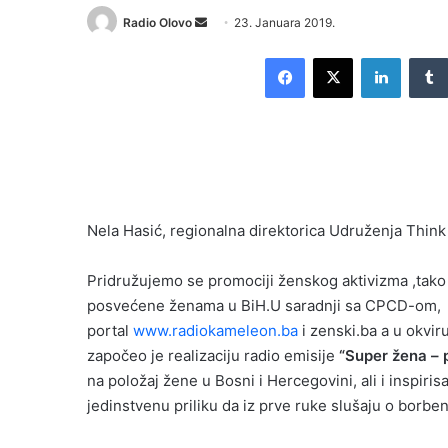
Send
Radio Olovo
23. Januara 2019.
an
Facebook
X
LinkedI
email
Nela Hasić, regionalna direktorica Udruženja Think
Pridružujemo se promociji ženskog aktivizma ,tako
posvećene ženama u BiH.U saradnji sa CPCD-om,
portal
www.radiokameleon.ba
i zenski.ba a u okvi
započeo je realizaciju radio emisije
“Super žena – 
na položaj žene u Bosni i Hercegovini, ali i inspiris
jedinstvenu priliku da iz prve ruke slušaju o borben