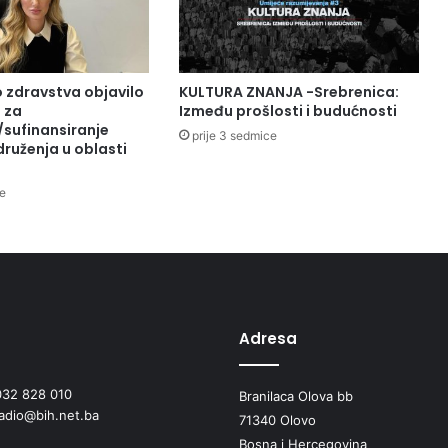
 zdravstva objavilo
KULTURA ZNANJA -Srebrenica:
 za
Između prošlosti i budućnosti
/sufinansiranje
prije 3 sedmice
ruženja u oblasti
ce
Adresa
032 828 010
Branilaca Olova bb
radio@bih.net.ba
71340 Olovo
Bosna i Hercegovina