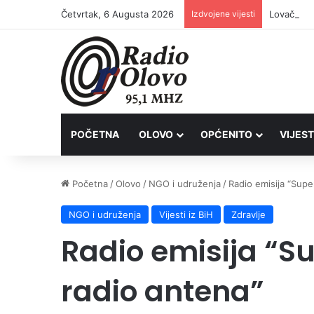
Četvrtak, 6 Augusta 2026
Izdvojene vijesti
Lovačkim 
POČETNA
OLOVO
OPĆENITO
VIJEST
Početna
/
Olovo
/
NGO i udruženja
/
Radio emisija “Supe
NGO i udruženja
Vijesti iz BiH
Zdravlje
Radio emisija “S
radio antena”