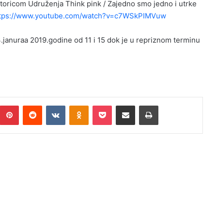
ktoricom Udruženja Think pink / Zajedno smo jedno i utrke
tps://www.youtube.com/watch?v=c7WSkPIMVuw
januraa 2019.godine od 11 i 15 dok je u repriznom terminu
umblr
Pinterest
Reddit
VKontakte
Odnoklassniki
Pocket
Podijeli putem Emaila
Print