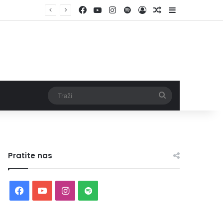
Facebook
YouTube
Instagram
Spotify
Log In
Random Article
Sidebar
Traži
Pratite nas
Facebook
YouTube
Instagram
Spotify