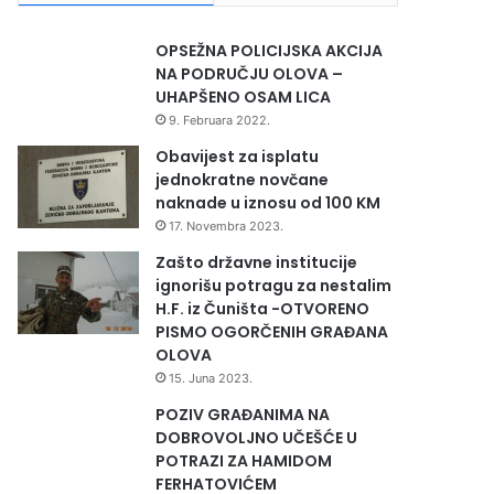
OPSEŽNA POLICIJSKA AKCIJA
NA PODRUČJU OLOVA –
UHAPŠENO OSAM LICA
9. Februara 2022.
Obavijest za isplatu
jednokratne novčane
naknade u iznosu od 100 KM
17. Novembra 2023.
Zašto državne institucije
ignorišu potragu za nestalim
H.F. iz Čuništa -OTVORENO
PISMO OGORČENIH GRAĐANA
OLOVA
15. Juna 2023.
POZIV GRAĐANIMA NA
DOBROVOLJNO UČEŠĆE U
POTRAZI ZA HAMIDOM
FERHATOVIĆEM