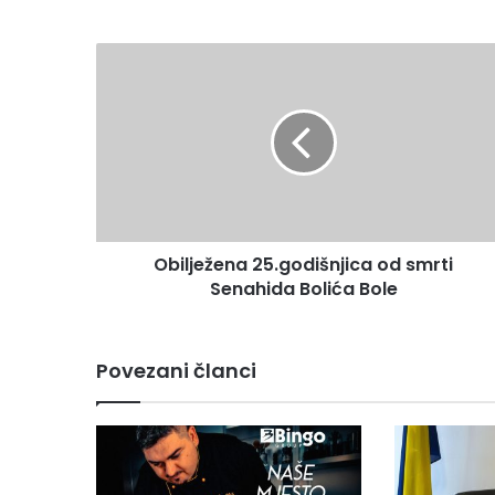
Obilježena
25.godišnjica
od
smrti
Senahida
Bolića
Bole
Obilježena 25.godišnjica od smrti
Senahida Bolića Bole
Povezani članci