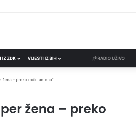
društvima podrška u iznosu od 138.000 KM
I IZ ZDK
VIJESTI IZ BIH
RADIO UŽIVO
r žena – preko radio antena”
uper žena – preko