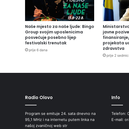
Naše mjesto za naše ljude: Bingo
Ministarstvo
Group svojim uposlenicima
javne pozive
posvećuje posebno lijep
finansiranje
festivalski trenutak
projekata ud
zdravstva
prije 6 dana
prije 2 sedmi
Radio Olovo
Info
Program se emituje 24. sata dnevno na
Telefon: 
95,1 MHz i na internetu putem linka na
E-mail: o
našoj zvaničnoj web str