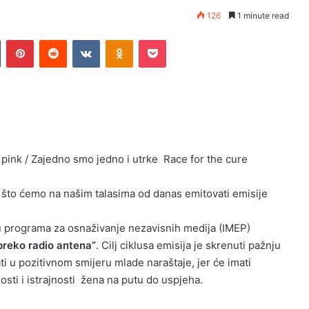
126
1 minute read
n
Tumblr
Pinterest
Reddit
VKontakte
Odnoklassniki
Pocket
 pink / Zajedno smo jedno i utrke Race for the cure
 što ćemo na našim talasima od danas emitovati emisije
ru programa za osnaživanje nezavisnih medija (IMEP)
preko radio antena”
. Cilj ciklusa emisija je skrenuti pažnju
ati u pozitivnom smijeru mlade naraštaje, jer će imati
osti i istrajnosti žena na putu do uspjeha.