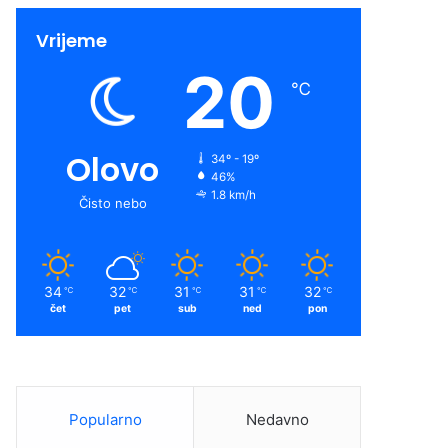
Vrijeme
20
℃
Olovo
34º - 19º
46%
1.8 km/h
Čisto nebo
34
32
31
31
32
℃
℃
℃
℃
℃
čet
pet
sub
ned
pon
Popularno
Nedavno