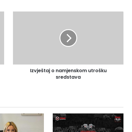
Izvještaj
o
namjenskom
utrošku
sredstava
Izvještaj o namjenskom utrošku
sredstava