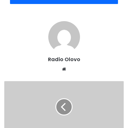
Radio Olovo
Website
Komisija
za
borbu
protiv
korupcije
utvrdila
načine
prijave