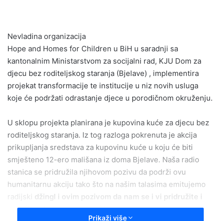
email
Nevladina organizacija
Hope and Homes for Children u BiH u saradnji sa
kantonalnim Ministarstvom za socijalni rad, KJU Dom za
djecu bez roditeljskog staranja (Bjelave) , implementira
projekat transformacije te institucije u niz novih usluga
koje će podržati odrastanje djece u porodičnom okruženju.
U sklopu projekta planirana je kupovina kuće za djecu bez
roditeljskog staranja. Iz tog razloga pokrenuta je akcija
prikupljanja sredstava za kupovinu kuće u koju će biti
smješteno 12-ero mališana iz doma Bjelave. Naša radio
stanica se pridružila njihovom pozivu da podrži ovu
humanitarnu akciju tako što na našim talasima emitujemo
radijski
džingl i ovim pozivom da nam se i vi pridružite i
podržite akciju na svoj način.
Prikaži više