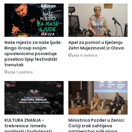
Naše mjesto za naše ljude:
Apel za pomoć u liječenju
Bingo Group svojim
Zehri Mujezinović iz Olova
uposlenicima posvećuje
prije 4 sedmice
posebno lijep festivalski
trenutak
prije 1 sedmica
KULTURA ZNANJA -
Ministrica Pozder u Zenici:
Srebrenica: Između
Čistiji zrak zahtijeva
prošlosti i budućnosti
partnerstvo svih nivoa