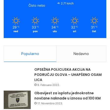
2.71 km/h
Čisto nebo
29
33
34
32
31
℃
℃
℃
℃
℃
ned
pon
uto
sri
čet
Popularno
Nedavno
OPSEŽNA POLICIJSKA AKCIJA NA
PODRUČJU OLOVA – UHAPŠENO OSAM
LICA
9. Februara 2022.
Obavijest za isplatu jednokratne
novčane naknade u iznosu od 100 KM
17. Novembra 2023.