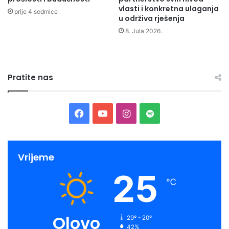
vlasti i konkretna ulaganja
prije 4 sedmice
u održiva rješenja
8. Jula 2026.
Pratite nas
Facebook
YouTube
Instagram
Spotify
Vrijeme
25
℃
Olovo
29º - 20º
42%