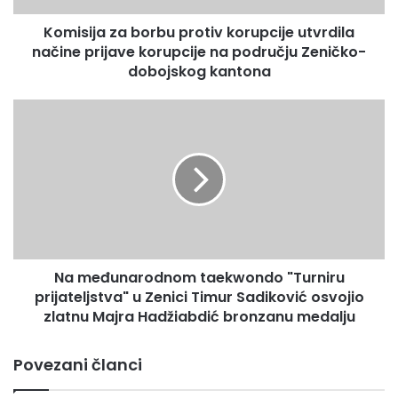
korupcije
Komisija za borbu protiv korupcije utvrdila
na
području
načine prijave korupcije na području Zeničko-
Zeničko-
dobojskog kantona
dobojskog
kantona
Na
međunarodnom
taekwondo
"Turniru
prijateljstva"
u
Zenici
Timur
Sadiković
Na međunarodnom taekwondo "Turniru
osvojio
zlatnu
prijateljstva" u Zenici Timur Sadiković osvojio
Majra
zlatnu Majra Hadžiabdić bronzanu medalju
Hadžiabdić
bronzanu
Povezani članci
medalju