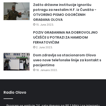
Zašto državne institucije ignorišu
potragu za nestalim H.F. iz Čuništa -
OTVORENO PISMO OGORČENIH
GRAĐANA OLOVA
15. Juna 2023.
POZIV GRAĐANIMA NA DOBROVOLJNO
UČEŠĆE U POTRAZI ZA HAMIDOM
FERHATOVIĆEM
2. Juna 2023.
Dom zdravlja sa stacionarom Olovo
uveo nove telefonske linije za kontakt s
pacijentima
18. Januara 2022.
Radio Olovo
Program se emituje 24. sata dnevno na 95,1 MHz i na internetu