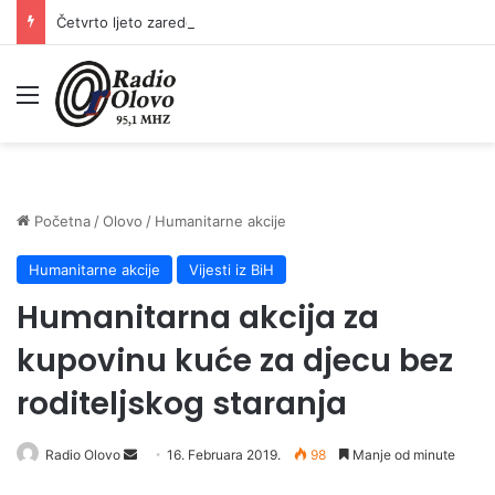
Četvrto ljeto zaredom Trg slobode postaje Naše mjesto – Bingo Ljetno kino Tuzla
Meni
Početna
/
Olovo
/
Humanitarne akcije
Humanitarne akcije
Vijesti iz BiH
Humanitarna akcija za
kupovinu kuće za djecu bez
roditeljskog staranja
Send
Radio Olovo
16. Februara 2019.
98
Manje od minute
an