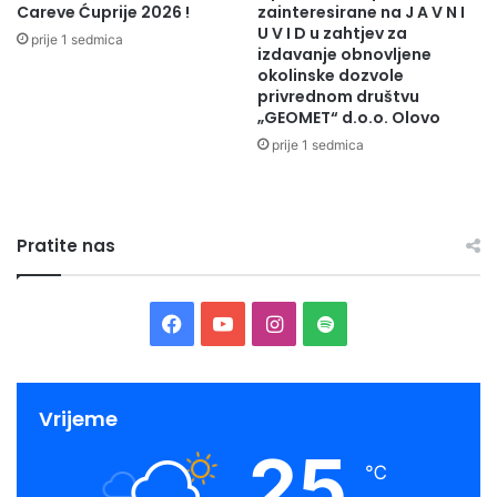
Careve Ćuprije 2026 !
zainteresirane na J A V N I
U V I D u zahtjev za
prije 1 sedmica
izdavanje obnovljene
okolinske dozvole
privrednom društvu
„GEOMET“ d.o.o. Olovo
prije 1 sedmica
Pratite nas
Facebook
YouTube
Instagram
Spotify
Vrijeme
25
℃