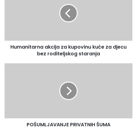
za
kupovinu
kuće
za
djecu
bez
roditeljskog
Humanitarna akcija za kupovinu kuće za djecu
staranja
bez roditeljskog staranja
POŠUMLJAVANJE
PRIVATNIH
ŠUMA
POŠUMLJAVANJE PRIVATNIH ŠUMA