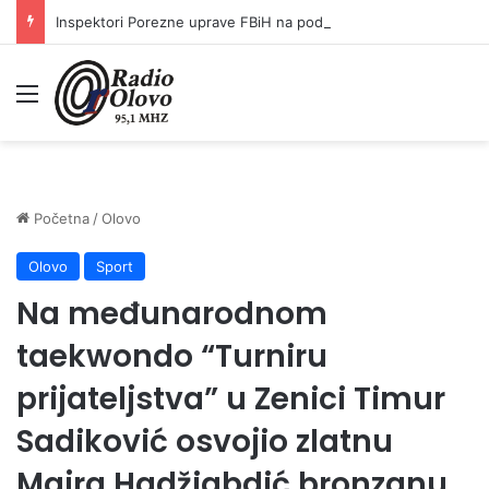
Inspektori Porezne uprave FBiH na području ZDK izvršili 24 inspekcijska nadzora
Meni
Početna
/
Olovo
Olovo
Sport
Na međunarodnom
taekwondo “Turniru
prijateljstva” u Zenici Timur
Sadiković osvojio zlatnu
Majra Hadžiabdić bronzanu