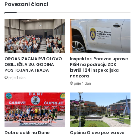
Povezani članci
ORGANIZACIJA RVI OLOVO
Inspektori Porezne uprave
OBILJEŽILA 30. GODINA
FBiH na području ZDK
POSTOJANJA I RADA
izvršili 24 inspekcijska
nadzora
prije 1 dan
prije 1 dan
Ovo je inače najtrofeniji olovski sportski klub čiji takmičari
sa svakog takmičenja ,bilo da je riječ o ekipnim ili
pojedničanim nastupima, donesu medalje.
Dobro došli na Dane
Općina Olovo poziva sve