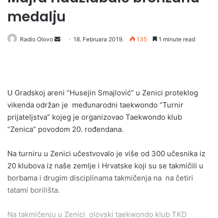
medalju
Send
Radio Olovo
18. Februara 2019.
135
1 minute read
an
email
U Gradskoj areni “Husejin Smajlović” u Zenici proteklog
vikenda održan je međunarodni taekwondo “Turnir
prijateljstva” kojeg je organizovao Taekwondo klub
“Zenica” povodom 20. rođendana.
Na turniru u Zenici učestvovalo je više od 300 učesnika iz
20 klubova iz naše zemlje i Hrvatske koji su se takmičili u
borbama i drugim disciplinama takmičenja na na četiri
tatami borilišta.
Na takmičenju u Zenici olovski taekwondo klub TKD