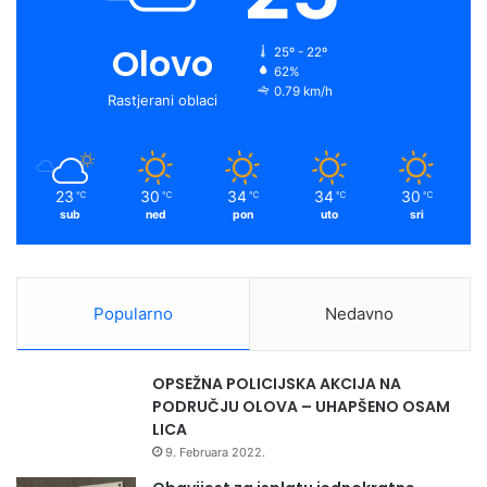
Olovo
25º - 22º
62%
0.79 km/h
Rastjerani oblaci
23
30
34
34
30
℃
℃
℃
℃
℃
sub
ned
pon
uto
sri
Popularno
Nedavno
OPSEŽNA POLICIJSKA AKCIJA NA
PODRUČJU OLOVA – UHAPŠENO OSAM
LICA
9. Februara 2022.