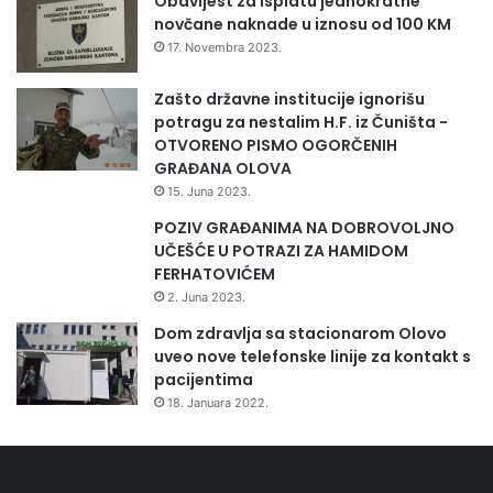
Obavijest za isplatu jednokratne
novčane naknade u iznosu od 100 KM
17. Novembra 2023.
Zašto državne institucije ignorišu
potragu za nestalim H.F. iz Čuništa -
OTVORENO PISMO OGORČENIH
GRAĐANA OLOVA
15. Juna 2023.
POZIV GRAĐANIMA NA DOBROVOLJNO
UČEŠĆE U POTRAZI ZA HAMIDOM
FERHATOVIĆEM
2. Juna 2023.
Dom zdravlja sa stacionarom Olovo
uveo nove telefonske linije za kontakt s
pacijentima
18. Januara 2022.