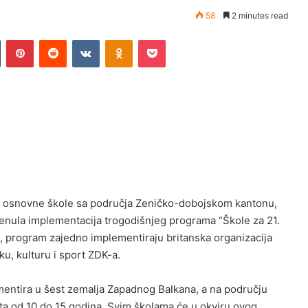
58
2 minutes read
n
Tumblr
Pinterest
Reddit
VKontakte
Odnoklassniki
Pocket
 osnovne škole sa područja Zeničko-dobojskom kantonu,
renula implementacija trogodišnjeg programa “Škole za 21.
je, program zajedno implementiraju britanska organizacija
ku, kulturu i sport ZDK-a.
mentira u šest zemalja Zapadnog Balkana, a na području
a od 10 do 15 godina. Svim školama će u okviru ovog