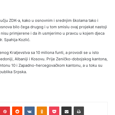
ručju ZDK-a, kako u osnovnim i srednjim školama tako i
snova bilo čega drugog i u tom smislu ovaj projekat nastoji
ih nisu primjerene i da ih usmjerimo u pravcu u kojem djeca
r. Spahija Kozlić.
enog Kraljevstva sa 10 miliona funti, a provodi se u isto
kedoniji, Albaniji i Kosovu. Prije Zeničko-dobojskog kantona,
antonu 10 i Zapadno-hercegovačkom kantonu, a u toku su
publika Srpska.
umblr
Pinterest
Reddit
VKontakte
Odnoklassniki
Pocket
Podijeli putem Emaila
Print