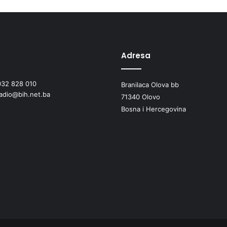
Adresa
032 828 010
Branilaca Olova bb
radio@bih.net.ba
71340 Olovo
Bosna i Hercegovina