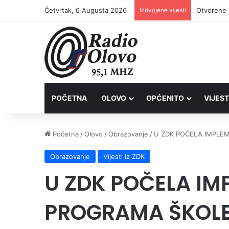
Četvrtak, 6 Augusta 2026
Izdvojene vijesti
Lovačkim 
POČETNA
OLOVO
OPĆENITO
VIJEST
Početna
/
Olovo
/
Obrazovanje
/
U ZDK POČELA IMPLEM
Obrazovanje
Vijesti iz ZDK
U ZDK POČELA IM
PROGRAMA ŠKOLE 