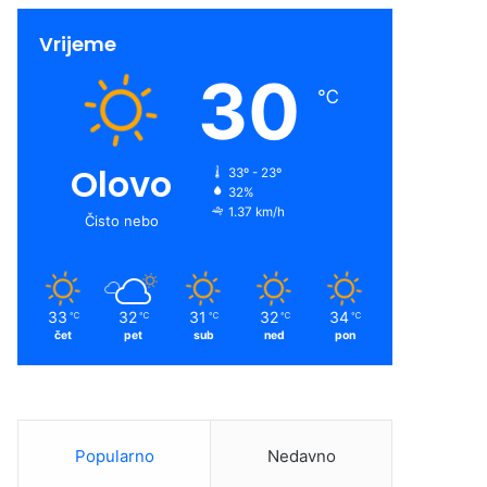
Vrijeme
30
℃
Olovo
33º - 23º
32%
1.37 km/h
Čisto nebo
33
32
31
32
34
℃
℃
℃
℃
℃
čet
pet
sub
ned
pon
Popularno
Nedavno