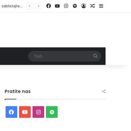
Facebook
YouTube
Instagram
Spotify
Log In
Random Article
Sidebar
Traži
Pratite nas
Facebook
YouTube
Instagram
Spotify