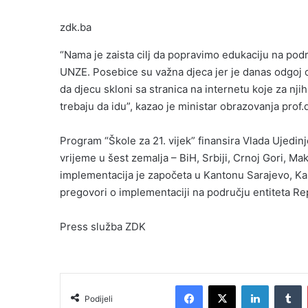
zdk.ba
“Nama je zaista cilj da popravimo edukaciju na pod
UNZE. Posebice su važna djeca jer je danas odgoj o
da djecu skloni sa stranica na internetu koje za nj
trebaju da idu”, kazao je ministar obrazovanja prof.d
Program “Škole za 21. vijek” finansira Vlada Ujedinj
vrijeme u šest zemalja – BiH, Srbiji, Crnoj Gori, Ma
implementacija je započeta u Kantonu Sarajevo, K
pregovori o implementaciji na području entiteta Re
Press služba ZDK
Facebook
X
LinkedIn
T
Podijeli