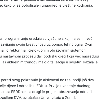
e, kako bi se poboljšale i unaprijedile vještine kodiranja,
ma i programiranje uređaja su vještine s kojima se mi već
zvijanju svoje kreativnosti uz pomoć tehnologija. Ovaj
ima i direktorima i cjelokupnim obrazovnim sistemom
 u nastavnom procesu dali podršku djeci koja već napreduju
 i aktuelnim trendovima digitalizacije u svijetu”, kazala je
 pored ovog pokrenulo je aktivnosti na realizaciji još dva
kacije djece i odraslih u ZDK-u. Prvi je uvođenje dualnog
an sa EBRD-om, a drugi je projekt obrazovanja odraslih
zacijom DVV, uz učešće Univerziteta u Zenici.