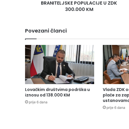
BRANITELJSKE POPULACIJE U ZDK
300.000 KM
Povezani članci
Lovačkim društvima podrška u
Vlada ZDK o
iznosu od 138.000 KM
plaće za za
ustanovama
prije 6 dana
prije 6 dana