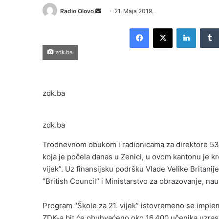
Send
Radio Olovo
21. Maja 2019.
an
Facebook
X
LinkedI
email
zdk.ba
zdk.ba
zdk.ba
Trodnevnom obukom i radionicama za direktore 53
koja je počela danas u Zenici, u ovom kantonu je k
vijek”. Uz finansijsku podršku Vlade Velike Britani
“British Council” i Ministarstvo za obrazovanje, nau
Program “Škole za 21. vijek” istovremeno se imple
ZDK-a bit će obuhvaćeno oko 16.400 učenika uzrast