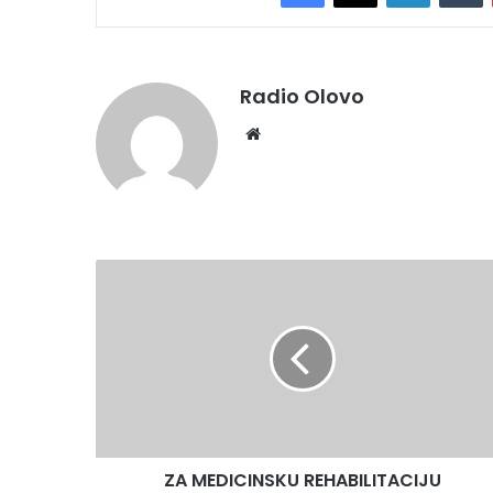
Radio Olovo
Website
ZA
MEDICINSKU
REHABILITACIJU
BRANITELJSKE
POPULACIJE
U
ZDK
300.000
KM
ZA MEDICINSKU REHABILITACIJU