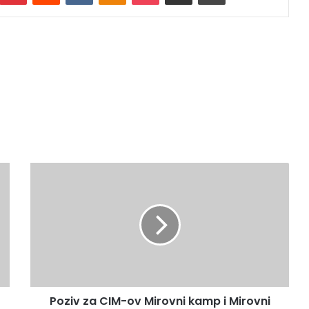
Poziv
za
CIM-
ov
Mirovni
kamp
i
Mirovni
karavan
Poziv za CIM-ov Mirovni kamp i Mirovni
08.07.-20.07.2019.