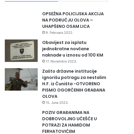
OPSEŽNA POLICIJSKA AKCIJA
NA PODRUČJU OLOVA –
UHAPŠENO OSAM LICA
9. Februara 2022.
Obavijest za isplatu
jednokratne novčane
naknade u iznosu od 100 KM
17. Novembra 2023.
Zašto državne institucije
ignorišu potragu za nestalim
H.F. iz Čuništa -OTVORENO
PISMO OGORČENIH GRAĐANA
OLOVA
15. Juna 2023.
POZIV GRAĐANIMA NA
DOBROVOLJNO UČEŠĆE U
POTRAZI ZA HAMIDOM
FERHATOVIĆEM