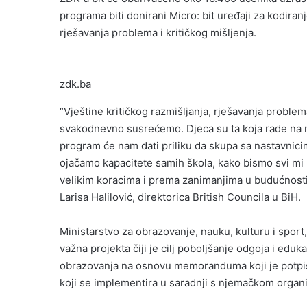
programa biti donirani Micro: bit uređaji za kodiranj
rješavanja problema i kritičkog mišljenja.
zdk.ba
“Vještine kritičkog razmišljanja, rješavanja proble
svakodnevno susrećemo. Djeca su ta koja rade na ra
program će nam dati priliku da skupa sa nastavnic
ojačamo kapacitete samih škola, kako bismo svi mi
velikim koracima i prema zanimanjima u budućnosti, a
Larisa Halilović, direktorica British Councila u BiH.
Ministarstvo za obrazovanje, nauku, kulturu i sport,
važna projekta čiji je cilj poboljšanje odgoja i edu
obrazovanja na osnovu memoranduma koji je potpis
koji se implementira u saradnji s njemačkom organi