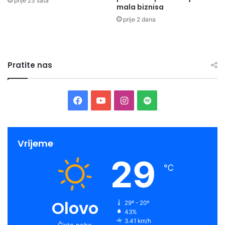
prije 23 sata
mala biznisa
prije 2 dana
Pratite nas
Facebook
YouTube
Instagram
Spotify
Vrijeme
29
℃
Olovo
29º - 20º
43%
3.41 km/h
Čisto nebo