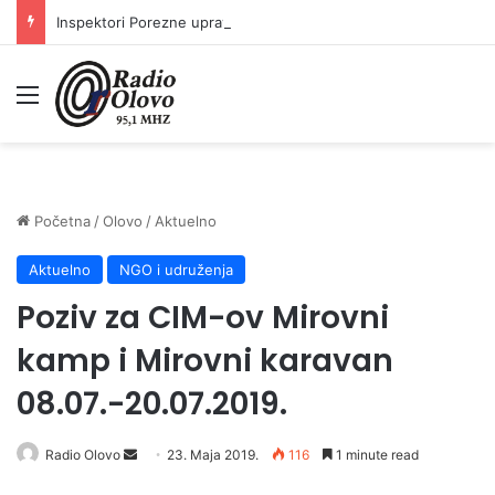
Inspektori Porezne uprave FBiH na području ZDK izvršili 24 inspekcijska nadzora
Meni
Početna
/
Olovo
/
Aktuelno
Aktuelno
NGO i udruženja
Poziv za CIM-ov Mirovni
kamp i Mirovni karavan
08.07.-20.07.2019.
Send
Radio Olovo
23. Maja 2019.
116
1 minute read
an