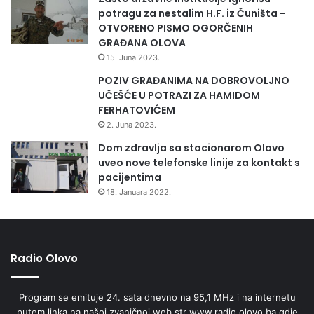
potragu za nestalim H.F. iz Čuništa -
OTVORENO PISMO OGORČENIH
GRAĐANA OLOVA
15. Juna 2023.
POZIV GRAĐANIMA NA DOBROVOLJNO
UČEŠĆE U POTRAZI ZA HAMIDOM
FERHATOVIĆEM
2. Juna 2023.
Dom zdravlja sa stacionarom Olovo
uveo nove telefonske linije za kontakt s
pacijentima
18. Januara 2022.
Radio Olovo
Program se emituje 24. sata dnevno na 95,1 MHz i na internetu
putem linka na našoj zvaničnoj web str www.radio.olovo.ba gdje