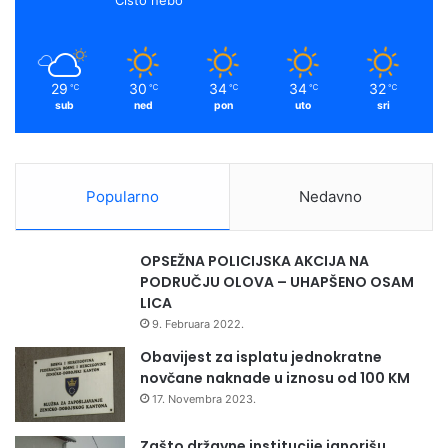
29
30
34
34
32
℃
℃
℃
℃
℃
sub
ned
pon
uto
sri
Popularno
Nedavno
OPSEŽNA POLICIJSKA AKCIJA NA
PODRUČJU OLOVA – UHAPŠENO OSAM
LICA
9. Februara 2022.
Obavijest za isplatu jednokratne
novčane naknade u iznosu od 100 KM
17. Novembra 2023.
Zašto državne institucije ignorišu