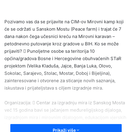
email
Pozivamo vas da se prijavite na CIM-ov Mirovni kamp koji
će se održati u Sanskom Mostu (Peace farm) i trajat će 7
dana nakon čega učesnici kreću na Mirovni karavan –
petodnevno putovanje kroz gradove u BIH. Ko se može
prijaviti?  Punoljetne osobe sa teritorija 10
općina/gradova Bosne i Hercegovine obuhvaćenih STaR
projektom (Velika Kladuša, Jajce, Banja Luka, Olovo,
Sokolac, Sarajevo, Stolac, Mostar, Doboj i Bijeljina),
zainteresovane i otvorene za sticanje novih saznanja,
iskustava i prijateljstava s ciljem izgradnje mira.
Organizacija:  Centar za izgradnju mira iz Sanskog Mosta
već 15 godina bavi se jačanjem međureligijskog dijaloga,
izgradnjom mira i mirovnim dijalogom, edukacijom vjerskih
lidera i mnogim drugim aktivnostima sa mirovnim
Prikaži više