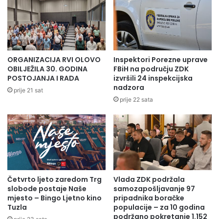
ORGANIZACIJA RVI OLOVO
Inspektori Porezne uprave
OBILJEŽILA 30. GODINA
FBiH na području ZDK
POSTOJANJA I RADA
izvršili 24 inspekcijska
nadzora
prije 21 sat
prije 22 sata
Četvrto ljeto zaredom Trg
Vlada ZDK podržala
slobode postaje Naše
samozapošljavanje 97
mjesto – Bingo Ljetno kino
pripadnika boračke
Tuzla
populacije – za 10 godina
podržano pokretanje 1.152