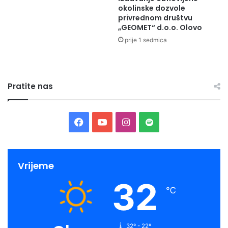
okolinske dozvole
domovine.
privrednom društvu
„GEOMET“ d.o.o. Olovo
prije 1 sedmica
Pratite nas
Facebook
YouTube
Instagram
Spotify
Vrijeme
32
℃
32º - 22º