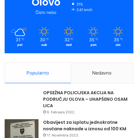
Olovo
31%
3.61 km/h
Čisto nebo
31
30
32
35
35
℃
℃
℃
℃
℃
pet
sub
ned
pon
uto
Popularno
Nedavno
OPSEŽNA POLICIJSKA AKCIJA NA
PODRUČJU OLOVA – UHAPŠENO OSAM
LICA
9. Februara 2022.
Obavijest za isplatu jednokratne
novčane naknade u iznosu od 100 KM
17. Novembra 2023.