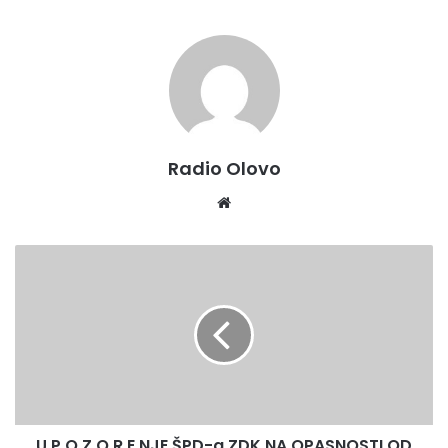
otrgnemo od često surove stvarnosti i ponudimo odgovor
a to donosi sami kraj naše predstave.Ljudi u BiH bez obzira
na sve različitosti dijele iste probleme i mogu živjeti
zajedno,kaže glumac Edin Drljević koji je adaptirao tekst
za ovu predstavu.
Radio Olovo
Website
U
P
O
Z
O
R
E
NJE
ŠPD-
U P O Z O R E NJE ŠPD-a ZDK NA OPASNOSTI OD
a