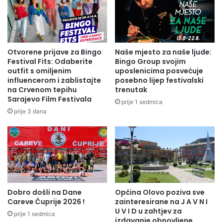
Otvorene prijave za Bingo
Naše mjesto za naše ljude:
Festival Fits: Odaberite
Bingo Group svojim
outfit s omiljenim
uposlenicima posvećuje
influencerom i zablistajte
posebno lijep festivalski
na Crvenom tepihu
trenutak
Sarajevo Film Festivala
prije 1 sedmica
prije 3 dana
Ukoliko niste obavezno trebate probati ovaj
gastronomsko-pozorišni užitak, koji u svojoj aromi ima
gušt sukoba između gradske opcije i primitivizma, u svom
Dobro došli na Dane
Općina Olovo poziva sve
okusu ima pikantnost rodbinsko-stranačkih veza i štela i
Careve Ćuprije 2026 !
zainteresirane na J A V N I
nadasve, neodoljiv miris bijede, jada i gotovo
U V I D u zahtjev za
prije 1 sedmica
paralizovanog života običnog građanina drage nam
izdavanje obnovljene