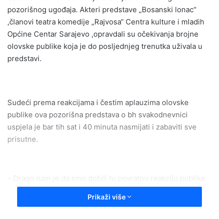
pozorišnog ugođaja. Akteri predstave „Bosanski lonac“
,članovi teatra komedije „Rajvosa“ Centra kulture i mladih
Općine Centar Sarajevo ,opravdali su očekivanja brojne
olovske publike koja je do posljednjeg trenutka uživala u
predstavi.
Sudeći prema reakcijama i čestim aplauzima olovske
publike ova pozorišna predstava o bh svakodnevnici
uspjela je bar tih sat i 40 minuta nasmijati i zabaviti sve
prisutne.
– Drago nam je da smo dobili tu povratnu reakciju publike
,koja je na naše zadovoljstvo došla u velikom broju.Cilj ove
Prikaži više
predstave koja govori o raznim sukobima bh društva i
vremenu u kojem živimo je da naše građane nasmijemo i