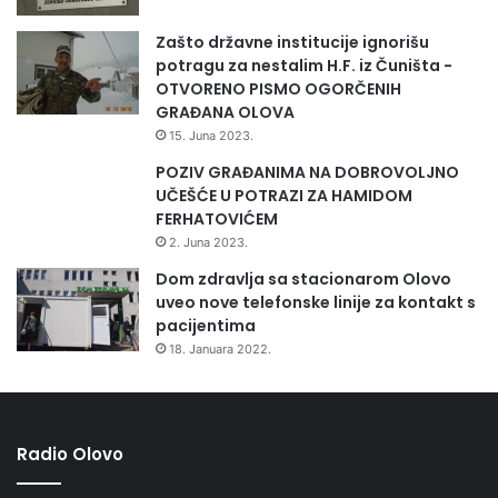
Zašto državne institucije ignorišu
potragu za nestalim H.F. iz Čuništa -
OTVORENO PISMO OGORČENIH
GRAĐANA OLOVA
15. Juna 2023.
POZIV GRAĐANIMA NA DOBROVOLJNO
UČEŠĆE U POTRAZI ZA HAMIDOM
FERHATOVIĆEM
2. Juna 2023.
Dom zdravlja sa stacionarom Olovo
uveo nove telefonske linije za kontakt s
pacijentima
18. Januara 2022.
Radio Olovo