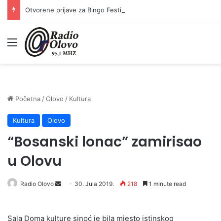
Otvorene prijave za Bingo Festival Fits: Odaberite outfit s omiljenim influencerom i zablistajte na Crvenom tepihu Sarajevo Film Festivala
Meni
Početna
/
Olovo
/
Kultura
Kultura
Olovo
“Bosanski lonac” zamirisao
u Olovu
Send
Radio Olovo
30. Jula 2019.
218
1 minute read
an
email
Sala Doma kulture sinoć je bila mjesto istinskog