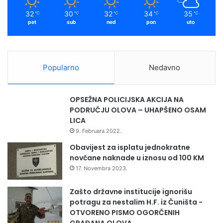
32
30
32
34
35
℃
℃
℃
℃
℃
pet
sub
ned
pon
uto
Popularno
Nedavno
OPSEŽNA POLICIJSKA AKCIJA NA
PODRUČJU OLOVA – UHAPŠENO OSAM
LICA
9. Februara 2022.
Obavijest za isplatu jednokratne
novčane naknade u iznosu od 100 KM
17. Novembra 2023.
Zašto državne institucije ignorišu
potragu za nestalim H.F. iz Čuništa -
OTVORENO PISMO OGORČENIH
GRAĐANA OLOVA