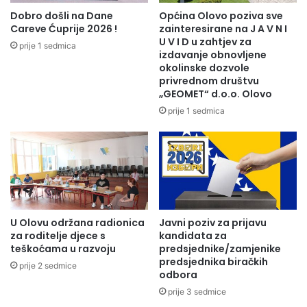
Dobro došli na Dane
Općina Olovo poziva sve
Careve Ćuprije 2026 !
zainteresirane na J A V N I
U V I D u zahtjev za
prije 1 sedmica
izdavanje obnovljene
okolinske dozvole
privrednom društvu
„GEOMET“ d.o.o. Olovo
prije 1 sedmica
U Olovu održana radionica
Javni poziv za prijavu
za roditelje djece s
kandidata za
teškoćama u razvoju
predsjednike/zamjenike
predsjednika biračkih
prije 2 sedmice
odbora
prije 3 sedmice