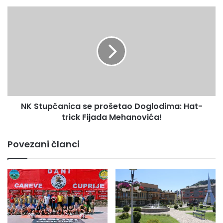
NK
Stupčanica
se
prošetao
Doglodima:
Hat-
trick
Fijada
Mehanovića!
NK Stupčanica se prošetao Doglodima: Hat-
trick Fijada Mehanovića!
Povezani članci