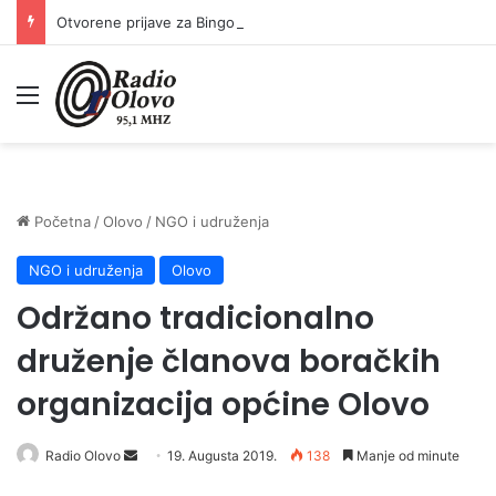
Otvorene prijave za Bingo Festival Fits: Odaberite outfit s omiljenim influencerom i zablistajte na Crvenom tepihu Sarajevo Film Festivala
Meni
Početna
/
Olovo
/
NGO i udruženja
NGO i udruženja
Olovo
Održano tradicionalno
druženje članova boračkih
organizacija općine Olovo
Send
Radio Olovo
19. Augusta 2019.
138
Manje od minute
an