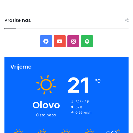
Pratite nas
Facebook
YouTube
Instagram
Spotify
Vrijeme
21
℃
Olovo
32º - 21º
57%
0.56 km/h
Čisto nebo