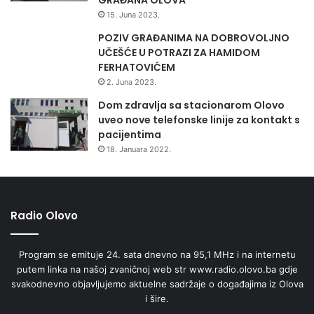
15. Juna 2023.
POZIV GRAĐANIMA NA DOBROVOLJNO
UČEŠĆE U POTRAZI ZA HAMIDOM
FERHATOVIĆEM
2. Juna 2023.
Dom zdravlja sa stacionarom Olovo
uveo nove telefonske linije za kontakt s
pacijentima
18. Januara 2022.
Radio Olovo
Program se emituje 24. sata dnevno na 95,1 MHz i na internetu
putem linka na našoj zvaničnoj web str www.radio.olovo.ba gdje
svakodnevno objavljujemo aktuelne sadržaje o događajima iz Olova
i šire.