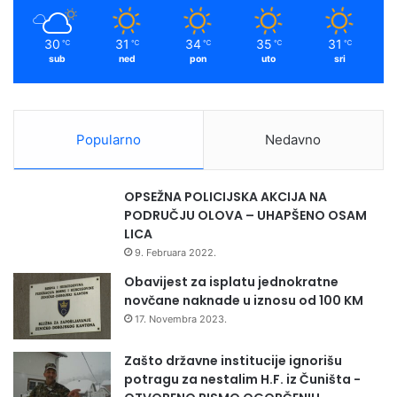
30
31
34
35
31
℃
℃
℃
℃
℃
sub
ned
pon
uto
sri
Popularno
Nedavno
OPSEŽNA POLICIJSKA AKCIJA NA
PODRUČJU OLOVA – UHAPŠENO OSAM
LICA
9. Februara 2022.
Obavijest za isplatu jednokratne
novčane naknade u iznosu od 100 KM
17. Novembra 2023.
Zašto državne institucije ignorišu
potragu za nestalim H.F. iz Čuništa -