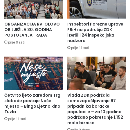
ORGANIZACIJA RVI OLOVO
Inspektori Porezne uprave
OBILJEŽILA 30. GODINA
FBiH na području ZDK
POSTOJANJA I RADA
izvršili 24 inspekcijska
nadzora
prije 9 sati
prije 11 sati
Četvrto ljeto zaredom Trg
Vlada ZDK podržala
slobode postaje Naše
samozapošljavanje 97
mjesto – Bingo Ljetno kino
pripadnika boračke
Tuzla
populacije – za 10 godina
podržano pokretanje 1.152
prije 11 sati
mala biznisa
prije 2 dana