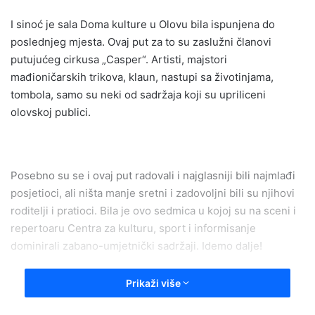
I sinoć je sala Doma kulture u Olovu bila ispunjena do
poslednjeg mjesta. Ovaj put za to su zaslužni članovi
putujućeg cirkusa „Casper“. Artisti, majstori
mađioničarskih trikova, klaun, nastupi sa životinjama,
tombola, samo su neki od sadržaja koji su upriliceni
olovskoj publici.
Posebno su se i ovaj put radovali i najglasniji bili najmlađi
posjetioci, ali ništa manje sretni i zadovoljni bili su njihovi
roditelji i pratioci. Bila je ovo sedmica u kojoj su na sceni i
repertoaru Centra za kulturu, sport i informisanje
dominirali zabano-umjetnički sadržaji. Idemo dalje!
Prikaži više