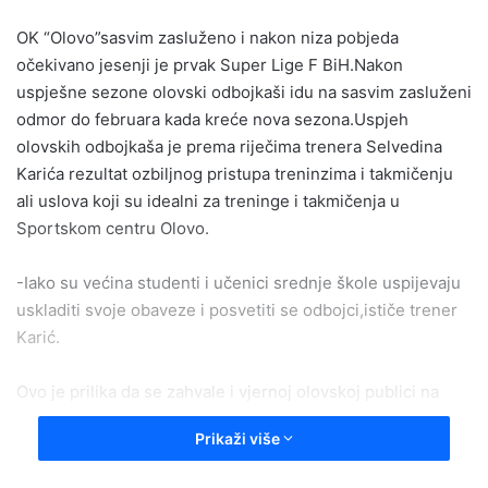
OK “Olovo”sasvim zasluženo i nakon niza pobjeda
očekivano jesenji je prvak Super Lige F BiH.Nakon
uspješne sezone olovski odbojkaši idu na sasvim zasluženi
odmor do februara kada kreće nova sezona.Uspjeh
olovskih odbojkaša je prema riječima trenera Selvedina
Karića rezultat ozbiljnog pristupa treninzima i takmičenju
ali uslova koji su idealni za treninge i takmičenja u
Sportskom centru Olovo.
-Iako su većina studenti i učenici srednje škole uspijevaju
uskladiti svoje obaveze i posvetiti se odbojci,ističe trener
Karić.
Ovo je prilika da se zahvale i vjernoj olovskoj publici na
velikoj podršci u svakom domaćem susretu.
Prikaži više