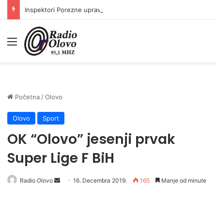
Inspektori Porezne uprave FBiH na području ZDK izvršili 24 inspekcijska nadzora
Meni
Početna
/
Olovo
Olovo
Sport
OK “Olovo” jesenji prvak
Super Lige F BiH
Send
Radio Olovo
16. Decembra 2019.
165
Manje od minute
an
email