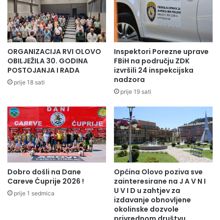
ORGANIZACIJA RVI OLOVO
Inspektori Porezne uprave
OBILJEŽILA 30. GODINA
FBiH na području ZDK
POSTOJANJA I RADA
izvršili 24 inspekcijska
nadzora
prije 18 sati
prije 19 sati
Dobro došli na Dane
Općina Olovo poziva sve
Careve Ćuprije 2026 !
zainteresirane na J A V N I
U V I D u zahtjev za
prije 1 sedmica
izdavanje obnovljene
okolinske dozvole
privrednom društvu