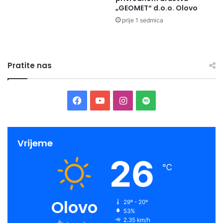
„GEOMET“ d.o.o. Olovo
prije 1 sedmica
Pratite nas
Facebook
YouTube
Instagram
Spotify
Vrijeme
26
℃
Olovo
29º - 20º
53%
2.35 km/h