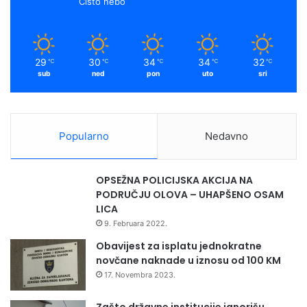
Čisto nebo
29
30
34
34
32
℃
℃
℃
℃
℃
sub
ned
pon
uto
sri
Popularno
Nedavno
OPSEŽNA POLICIJSKA AKCIJA NA
PODRUČJU OLOVA – UHAPŠENO OSAM
LICA
9. Februara 2022.
Obavijest za isplatu jednokratne
novčane naknade u iznosu od 100 KM
17. Novembra 2023.
Zašto državne institucije ignorišu