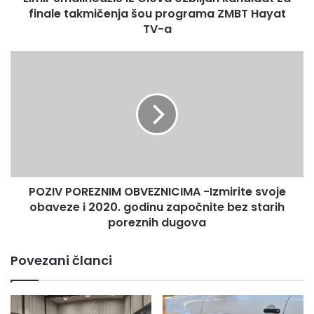
programa
finale takmičenja šou programa ZMBT Hayat
ZMBT
TV-a
Hayat
TV-
POZIV
a
POREZNIM
OBVEZNICIMA
-
Izmirite
svoje
obaveze
i
2020.
POZIV POREZNIM OBVEZNICIMA -Izmirite svoje
godinu
započnite
obaveze i 2020. godinu započnite bez starih
bez
poreznih dugova
starih
poreznih
Povezani članci
dugova