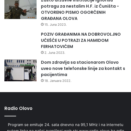
potragu za nestalim H.F. iz Čuništa -
OTVORENO PISMO OGORČENIH
GRAĐANA OLOVA
15. Juna 2023.
POZIV GRAĐANIMA NA DOBROVOLJNO
UČEŠĆE U POTRAZI ZA HAMIDOM
FERHATOVIĆEM
2. Juna 2023.
Dom zdravlja sa stacionarom Olovo
uveo nove telefonske linije za kontakt s
pacijentima
18. Januara 2022.
Radio Olovo
Program se emituje 24. sata dnevno na 95,1 MHz i na internetu
putem linka na našoj zvaničnoj web str www.radio.olovo.ba gdje