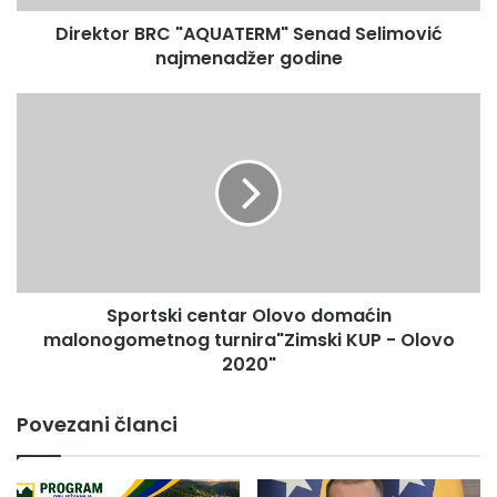
Direktor BRC "AQUATERM" Senad Selimović
najmenadžer godine
Sportski
centar
Olovo
domaćin
malonogometnog
turnira"Zimski
KUP
-
Olovo
Sportski centar Olovo domaćin
2020"
malonogometnog turnira"Zimski KUP - Olovo
2020"
Povezani članci