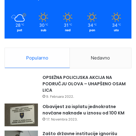
28
30
31
34
34
℃
℃
℃
℃
℃
pet
sub
ned
pon
uto
Popularno
Nedavno
OPSEŽNA POLICIJSKA AKCIJA NA
PODRUČJU OLOVA – UHAPŠENO OSAM
LICA
9. Februara 2022.
Obavijest za isplatu jednokratne
novčane naknade u iznosu od 100 KM
17. Novembra 2023.
Zašto državne institucije ignorišu