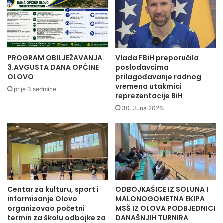
PROGRAM OBILJEŽAVANJA
Vlada FBiH preporučila
3.AVGUSTA DANA OPĆINE
poslodavcima
OLOVO
prilagođavanje radnog
vremena utakmici
prije 3 sedmice
reprezentacije BiH
30. Juna 2026.
Centar za kulturu, sport i
ODBOJKAŠICE IZ SOLUNA I
informisanje Olovo
MALONOGOMETNA EKIPA
organizovao početni
MSŠ IZ OLOVA PODBJEDNICI
termin za školu odbojke za
DANAŠNJIH TURNIRA