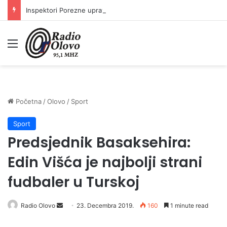
Inspektori Porezne uprave FBiH na području ZDK izvršili 24 inspekcijska nadzora
Meni
Početna
/
Olovo
/
Sport
Sport
Predsjednik Basaksehira:
Edin Višća je najbolji strani
fudbaler u Turskoj
Send
Radio Olovo
23. Decembra 2019.
160
1 minute read
an