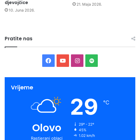
djevojčice
21. Maja 2026.
10. Juna 2026.
Pratite nas
Facebook
YouTube
Instagram
Spotify
Vrijeme
29
℃
Olovo
29º - 22º
45%
1.02 km/h
Rastjerani oblaci