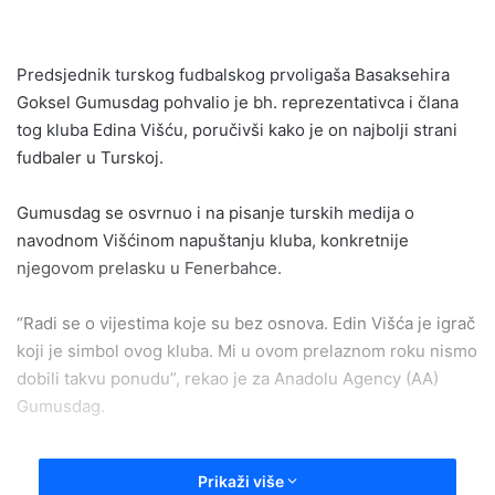
email
Predsjednik turskog fudbalskog prvoligaša Basaksehira
Goksel Gumusdag pohvalio je bh. reprezentativca i člana
tog kluba Edina Višću, poručivši kako je on najbolji strani
fudbaler u Turskoj.
Gumusdag se osvrnuo i na pisanje turskih medija o
navodnom Višćinom napuštanju kluba, konkretnije
njegovom prelasku u Fenerbahce.
“Radi se o vijestima koje su bez osnova. Edin Višća je igrač
koji je simbol ovog kluba. Mi u ovom prelaznom roku nismo
dobili takvu ponudu”, rekao je za Anadolu Agency (AA)
Gumusdag.
Na pitanje da li je tačno da Basaksehir razmatra mogućnost
Prikaži više
zamjene Višće za nekog fudbalera, Gumusdag negira i