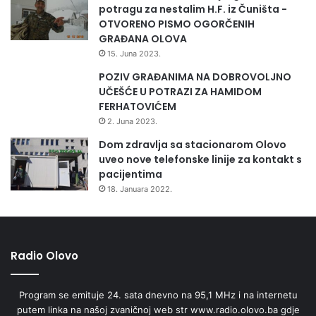
potragu za nestalim H.F. iz Čuništa -
OTVORENO PISMO OGORČENIH
GRAĐANA OLOVA
15. Juna 2023.
POZIV GRAĐANIMA NA DOBROVOLJNO
UČEŠĆE U POTRAZI ZA HAMIDOM
FERHATOVIĆEM
2. Juna 2023.
Dom zdravlja sa stacionarom Olovo
uveo nove telefonske linije za kontakt s
pacijentima
18. Januara 2022.
Radio Olovo
Program se emituje 24. sata dnevno na 95,1 MHz i na internetu
putem linka na našoj zvaničnoj web str www.radio.olovo.ba gdje