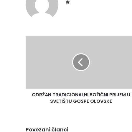
Website
ODRŽAN
TRADICIONALNI
BOŽIĆNI
PRIJEM
U
SVETIŠTU
GOSPE
OLOVSKE
ODRŽAN TRADICIONALNI BOŽIĆNI PRIJEM U
SVETIŠTU GOSPE OLOVSKE
Povezani članci