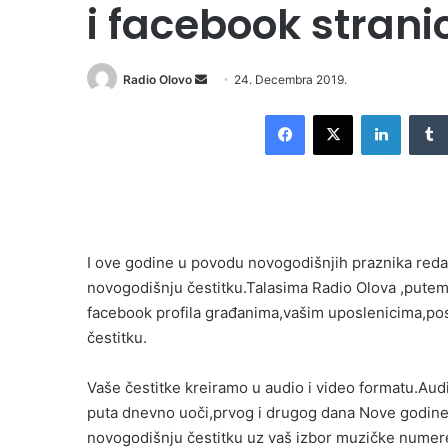
i facebook strani
Send
Radio Olovo
24. Decembra 2019.
an
Facebook
X
LinkedI
email
I ove godine u povodu novogodišnjih praznika reda
novogodišnju čestitku.Talasima Radio Olova ,pute
facebook profila građanima,vašim uposlenicima,po
čestitku.
Vaše čestitke kreiramo u audio i video formatu.A
puta dnevno uoči,prvog i drugog dana Nove godin
novogodišnju čestitku uz vaš izbor muzičke numer