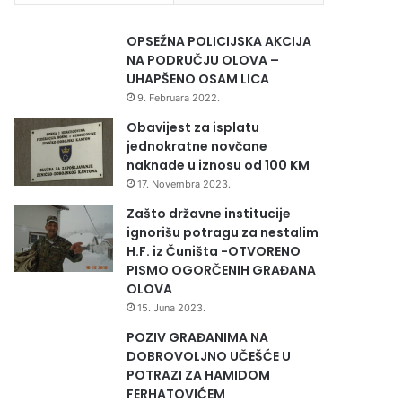
OPSEŽNA POLICIJSKA AKCIJA
NA PODRUČJU OLOVA –
UHAPŠENO OSAM LICA
9. Februara 2022.
Obavijest za isplatu
jednokratne novčane
naknade u iznosu od 100 KM
17. Novembra 2023.
Zašto državne institucije
ignorišu potragu za nestalim
H.F. iz Čuništa -OTVORENO
PISMO OGORČENIH GRAĐANA
OLOVA
15. Juna 2023.
POZIV GRAĐANIMA NA
DOBROVOLJNO UČEŠĆE U
POTRAZI ZA HAMIDOM
FERHATOVIĆEM