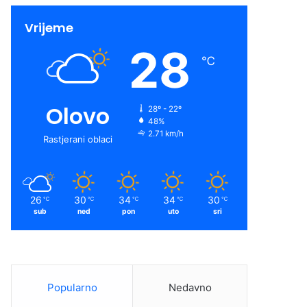
Vrijeme
28
℃
Olovo
28º - 22º
48%
2.71 km/h
Rastjerani oblaci
26
30
34
34
30
℃
℃
℃
℃
℃
sub
ned
pon
uto
sri
Popularno
Nedavno