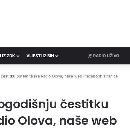
Porezne uprave FBiH na području ZDK izvršili 24 inspekcijska nadzora
I IZ ZDK
VIJESTI IZ BIH
čestitku putem talasa Radio Olova, naše web i facebook stranice
ogodišnju čestitku
io Olova, naše web