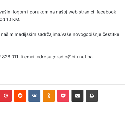
vašim logom i porukom na našoj web stranici ,facebook
 od 10 KM.
 u našim medijskim sadržajima.Vaše novogodišnje čestitke
 828 011 ili email adresu ;oradio@bih.net.ba
umblr
Pinterest
Reddit
VKontakte
Odnoklassniki
Pocket
Podijeli putem Emaila
Print