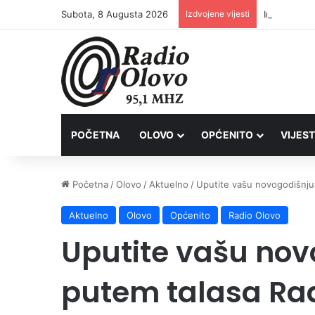
Subota, 8 Augusta 2026
Izdvojene vijesti
Inspektori 
POČETNA
OLOVO
OPĆENITO
VIJEST
Početna
/
Olovo
/
Aktuelno
/
Uputite vašu novogodišnju 
Aktuelno
Olovo
Općenito
Radio Olovo
Uputite vašu nov
putem talasa Rad