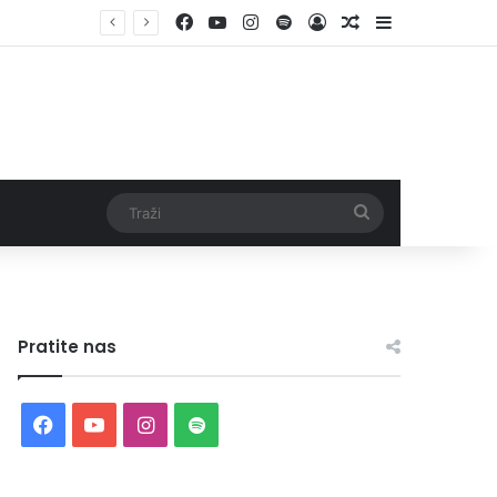
Facebook
YouTube
Instagram
Spotify
Log In
Random Article
Sidebar
Traži
Pratite nas
Facebook
YouTube
Instagram
Spotify