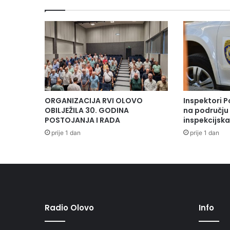
ORGANIZACIJA RVI OLOVO
Inspektori P
OBILJEŽILA 30. GODINA
na području 
POSTOJANJA I RADA
inspekcijsk
prije 1 dan
prije 1 dan
Radio Olovo
Info