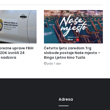
orezne uprave FBiH
Četvrto ljeto zaredom Trg
ZDK izvršili 24
slobode postaje Naše mjesto –
a nadzora
Bingo Ljetno kino Tuzla
prije 1 dan
Adresa