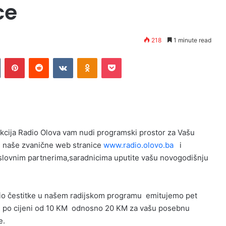
ce
218
1 minute read
n
Tumblr
Pinterest
Reddit
VKontakte
Odnoklassniki
Pocket
kcija Radio Olova vam nudi programski prostor za Vašu
m naše zvanične web stranice
www.radio.olovo.ba
i
slovnim partnerima,saradnicima uputite vašu novogodišnju
udio čestitke u našem radijskom programu emitujemo pet
e po cijeni od 10 KM odnosno 20 KM za vašu posebnu
e.