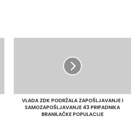
VLADA
ZDK
PODRŽALA
ZAPOŠLJAVANJE
I
SAMOZAPOŠLJAVANJE
43
PRIPADNIKA
BRANILAČKE
VLADA ZDK PODRŽALA ZAPOŠLJAVANJE I
POPULACIJE
SAMOZAPOŠLJAVANJE 43 PRIPADNIKA
BRANILAČKE POPULACIJE