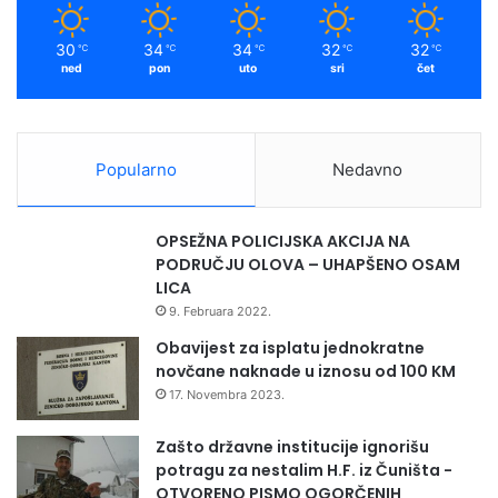
30
34
34
32
32
℃
℃
℃
℃
℃
ned
pon
uto
sri
čet
Popularno
Nedavno
OPSEŽNA POLICIJSKA AKCIJA NA
PODRUČJU OLOVA – UHAPŠENO OSAM
LICA
9. Februara 2022.
Obavijest za isplatu jednokratne
novčane naknade u iznosu od 100 KM
17. Novembra 2023.
Zašto državne institucije ignorišu
potragu za nestalim H.F. iz Čuništa -
OTVORENO PISMO OGORČENIH