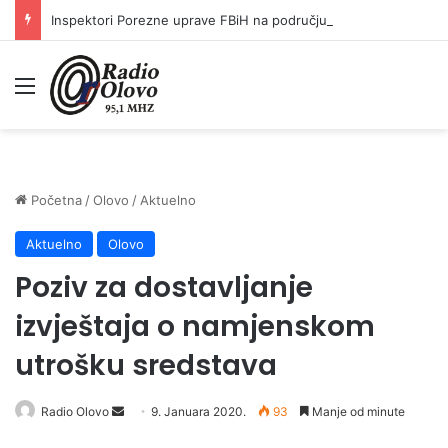
Inspektori Porezne uprave FBiH na području ZDK izvršili 24 inspekcijska nadzora
Meni
Početna
/
Olovo
/
Aktuelno
Aktuelno
Olovo
Poziv za dostavljanje
izvještaja o namjenskom
utrošku sredstava
Send
Radio Olovo
9. Januara 2020.
93
Manje od minute
an