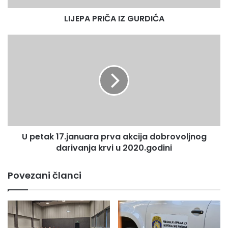
LIJEPA PRIČA IZ GURDIĆA
U
petak
17.januara
prva
akcija
dobrovoljnog
darivanja
krvi
u
U petak 17.januara prva akcija dobrovoljnog
2020.godini
darivanja krvi u 2020.godini
Povezani članci