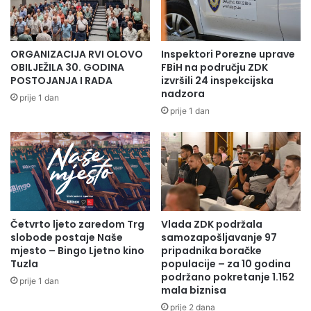
ORGANIZACIJA RVI OLOVO
Inspektori Porezne uprave
OBILJEŽILA 30. GODINA
FBiH na području ZDK
POSTOJANJA I RADA
izvršili 24 inspekcijska
nadzora
prije 1 dan
prije 1 dan
Četvrto ljeto zaredom Trg
Vlada ZDK podržala
slobode postaje Naše
samozapošljavanje 97
mjesto – Bingo Ljetno kino
pripadnika boračke
Tuzla
populacije – za 10 godina
podržano pokretanje 1.152
prije 1 dan
mala biznisa
prije 2 dana