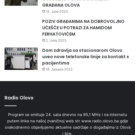
GRAĐANA OLOVA
15. Juna 2023.
POZIV GRAĐANIMA NA DOBROVOLJNO
UČEŠĆE U POTRAZI ZA HAMIDOM
FERHATOVIĆEM
2. Juna 2023.
Dom zdravlja sa stacionarom Olovo
uveo nove telefonske linije za kontakt s
pacijentima
18. Januara 2022.
Radio Olovo
Program se emituje 24. sata dnevno na 95,1 MHz i na internetu
putem linka na našoj zvaničnoj web str www.radio.olovo.ba gdje
svakodnevno objavljujemo aktuelne sadržaje o događajima iz Olova
i šire.