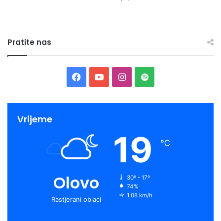
Pratite nas
Facebook
YouTube
Instagram
Spotify
Vrijeme
19
℃
Olovo
30º - 17º
74%
1.08 km/h
Rastjerani oblaci