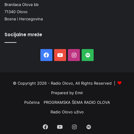
Branilaca Olova bb
praćeni iz godine u godinu, pokazuju da se broj djela
71340 Olovo
sporo, ali smanjuje, u Upravi policije MUP-a ZDK i INZ-u
Bosna i Hercegovina
navode da je edukacija, prevencija i upoznavanje
maloljetnika sa svim opasnostima, ali mogućnostima
Socijalne mreže
prijavljivanja, neophodno nastaviti, pa i intenzivirati, jer rad
na terenu, među učenicima, donosi vidljive rezultate.
Facebook
YouTube
Instagram
Spotify
Institut za zdravlje i sigurnost hrane Zenica
© Copyright 2026 - Radio Olovo, All Rights Reserved |
Prepared by Emir
Početna
PROGRAMSKA ŠEMA RADIO OLOVA
Radio Olovo uživo
Facebook
YouTube
Instagram
Spotify