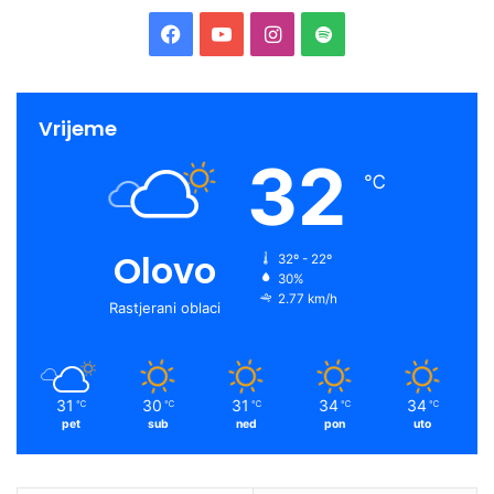
Facebook
YouTube
Instagram
Spotify
Vrijeme
32
℃
Olovo
32º - 22º
30%
2.77 km/h
Rastjerani oblaci
31
30
31
34
34
℃
℃
℃
℃
℃
pet
sub
ned
pon
uto