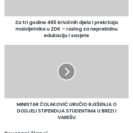
i
prekršaja
maloljetnika
Za tri godine 465 krivičnih djela i prekršaja
u
ZDK
maloljetnika u ZDK – razlog za neprekidnu
–
edukaciju i savjete
razlog
za
MINISTAR
neprekidnu
ČOLAKOVIĆ
edukaciju
URUČIO
i
RJEŠENJA
savjete
O
DODJELI
STIPENDIJA
STUDENTIMA
U
MINISTAR ČOLAKOVIĆ URUČIO RJEŠENJA O
BREZI
I
DODJELI STIPENDIJA STUDENTIMA U BREZI I
VAREŠU
VAREŠU