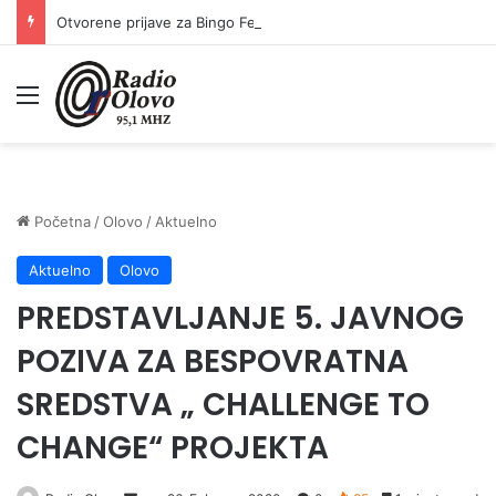
Otvorene prijave za Bingo Festival Fits: Odaberite outfit s omiljenim influencerom i zablistajte na Crvenom tepihu Sarajevo Film Festivala
Meni
Početna
/
Olovo
/
Aktuelno
Aktuelno
Olovo
PREDSTAVLJANJE 5. JAVNOG
POZIVA ZA BESPOVRATNA
SREDSTVA „ CHALLENGE TO
CHANGE“ PROJEKTA