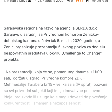
Send
Radio Olovo
26. Februara 2020.
0
85
1 minute read
an
email
Sarajevska regionalna razvojna agencija SERDA d.o.o
Sarajevo u saradnji sa Privrednom komorom Zeničko-
dobojskog kantona u četvrtak 5. marta 2020. godine, u
Zenici organizuje prezentaciju 5.javnog poziva za dodjelu
bespovratnih sredstava u okviru „Challenge to Change“
projekta.
Na prezentaciju koja će se, pomenutog datuma u 11:00
sati, održati u zgradi Privredne komore ZDK –
Mehmedalije Tarabara br.15 – velika sala (IV sprat), pozvani
su svi privredni subjekti koji imaju inovativne poslovne
ideje, proizvode ili usluge koje mogu dovesti do povećanja
konkurentnosti i smanjenja nezaposlesnosti.