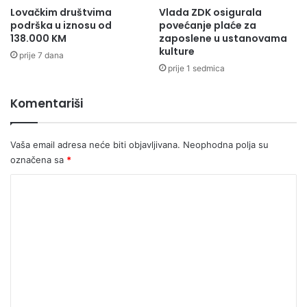
Lovačkim društvima
Vlada ZDK osigurala
podrška u iznosu od
povećanje plaće za
138.000 KM
zaposlene u ustanovama
kulture
prije 7 dana
prije 1 sedmica
Komentariši
Vaša email adresa neće biti objavljivana.
Neophodna polja su
označena sa
*
K
o
m
e
n
t