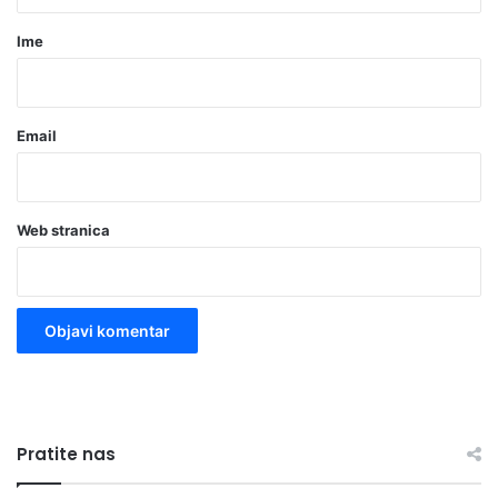
a
r
Ime
*
Email
Web stranica
Pratite nas