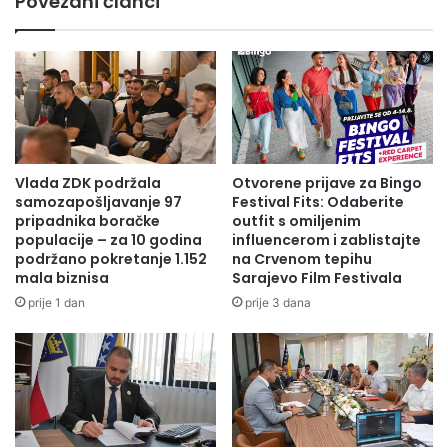
Povezani članci
Vlada ZDK podržala
Otvorene prijave za Bingo
samozapošljavanje 97
Festival Fits: Odaberite
pripadnika boračke
outfit s omiljenim
populacije – za 10 godina
influencerom i zablistajte
podržano pokretanje 1.152
na Crvenom tepihu
mala biznisa
Sarajevo Film Festivala
prije 1 dan
prije 3 dana