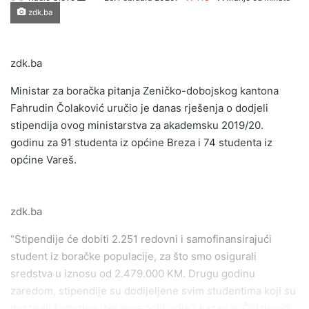
zdk.ba
an
email
zdk.ba
Ministar za boračka pitanja Zeničko-dobojskog kantona
Fahrudin Čolaković uručio je danas rješenja o dodjeli
stipendija ovog ministarstva za akademsku 2019/20.
godinu za 91 studenta iz općine Breza i 74 studenta iz
općine Vareš.
zdk.ba
“Stipendije će dobiti 2.251 redovni i samofinansirajući
student iz boračke populacije, za što smo osigurali
sredstva u iznosu od 2.479.000 KM. Drugu godinu
zaredom, stipendije su dodijeljene svim studentima koji su
dostavili formalno ispravne aplikacije”, kazao je Čolaković,