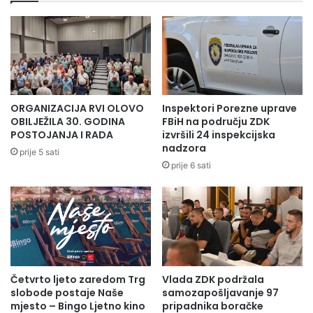
ORGANIZACIJA RVI OLOVO
Inspektori Porezne uprave
OBILJEŽILA 30. GODINA
FBiH na području ZDK
POSTOJANJA I RADA
izvršili 24 inspekcijska
nadzora
prije 5 sati
prije 6 sati
Četvrto ljeto zaredom Trg
Vlada ZDK podržala
slobode postaje Naše
samozapošljavanje 97
mjesto – Bingo Ljetno kino
pripadnika boračke