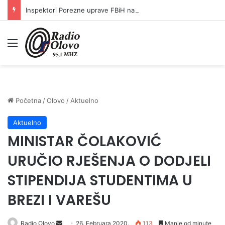
Inspektori Porezne uprave FBiH na području ZDK izvršili 24 inspekcijska nadzora
Meni
Početna
/
Olovo
/
Aktuelno
Aktuelno
MINISTAR ČOLAKOVIĆ
URUČIO RJEŠENJA O DODJELI
STIPENDIJA STUDENTIMA U
BREZI I VAREŠU
Send
Radio Olovo
26. Februara 2020.
113
Manje od minute