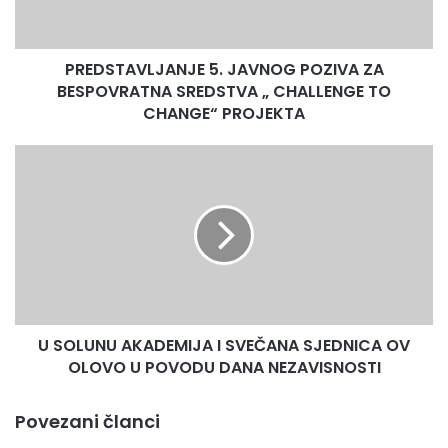
studija, te prve i druge godine drugog studijskog ciklusa,
SREDSTVA
po 1.200 KM.
„
CHALLENGE
PREDSTAVLJANJE 5. JAVNOG POZIVA ZA
TO
CHANGE“
BESPOVRATNA SREDSTVA „ CHALLENGE TO
PROJEKTA
CHANGE“ PROJEKTA
U
SOLUNU
AKADEMIJA
I
SVEČANA
SJEDNICA
OV
OLOVO
U
U SOLUNU AKADEMIJA I SVEČANA SJEDNICA OV
POVODU
DANA
OLOVO U POVODU DANA NEZAVISNOSTI
NEZAVISNOSTI
Povezani članci