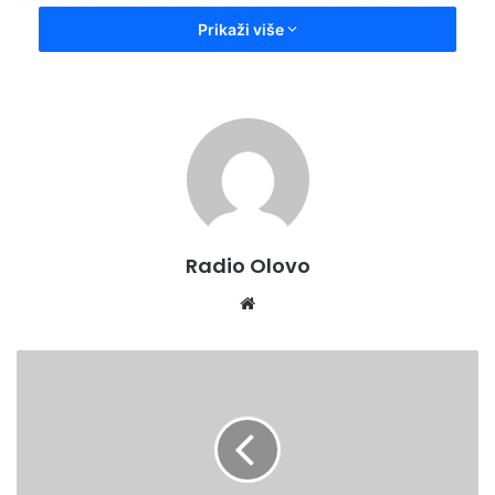
dodajući da će u narednim danima rješenja biti uručena
Prikaži više
korisnicima stipendija u drugim općinama i gradovima
Zeničko-dobojskog kantona.
Radio Olovo
Website
PREDSTAVLJANJE
5.
zdk.ba
JAVNOG
POZIVA
Ukupno 554 studenta prve godine dobit će stipendiju u
ZA
iznosu od 800 KM, a 1.697 studenata druge i ostalih godina
BESPOVRATNA