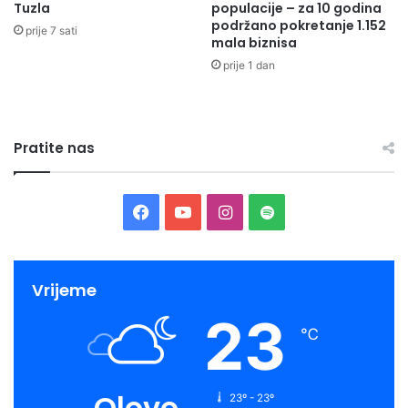
Tuzla
populacije – za 10 godina
podržano pokretanje 1.152
prije 7 sati
mala biznisa
prije 1 dan
Pratite nas
Facebook
YouTube
Instagram
Spotify
Vrijeme
23
℃
Olovo
23º - 23º