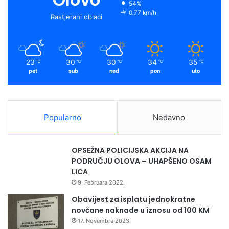
54%
0.77 km/h
Rastjerani oblaci
23
30
30
34
35
℃
℃
℃
℃
℃
pet
sub
ned
pon
uto
Popularno
Nedavno
OPSEŽNA POLICIJSKA AKCIJA NA
PODRUČJU OLOVA – UHAPŠENO OSAM
LICA
9. Februara 2022.
Obavijest za isplatu jednokratne
novčane naknade u iznosu od 100 KM
17. Novembra 2023.