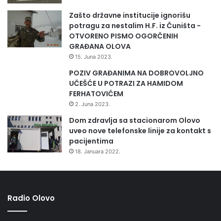
Zašto državne institucije ignorišu
potragu za nestalim H.F. iz Čuništa -
OTVORENO PISMO OGORČENIH
GRAĐANA OLOVA
15. Juna 2023.
POZIV GRAĐANIMA NA DOBROVOLJNO
UČEŠĆE U POTRAZI ZA HAMIDOM
FERHATOVIĆEM
2. Juna 2023.
Dom zdravlja sa stacionarom Olovo
uveo nove telefonske linije za kontakt s
pacijentima
18. Januara 2022.
Radio Olovo