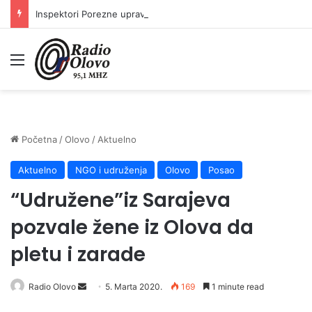
Inspektori Porezne uprave FBiH na području ZDK izvršili 24 inspekcijska nadzora
Meni
Početna
/
Olovo
/
Aktuelno
Aktuelno
NGO i udruženja
Olovo
Posao
“Udružene”iz Sarajeva
pozvale žene iz Olova da
pletu i zarade
Send
Radio Olovo
5. Marta 2020.
169
1 minute read
an