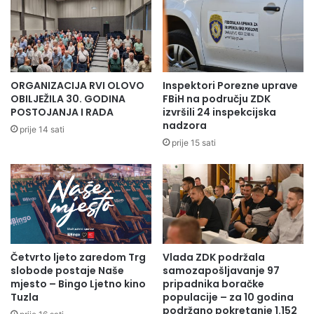
ORGANIZACIJA RVI OLOVO
Inspektori Porezne uprave
OBILJEŽILA 30. GODINA
FBiH na području ZDK
POSTOJANJA I RADA
izvršili 24 inspekcijska
nadzora
prije 14 sati
prije 15 sati
Četvrto ljeto zaredom Trg
Vlada ZDK podržala
slobode postaje Naše
samozapošljavanje 97
mjesto – Bingo Ljetno kino
pripadnika boračke
Tuzla
populacije – za 10 godina
podržano pokretanje 1.152