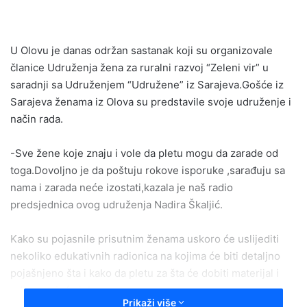
email
U Olovu je danas održan sastanak koji su organizovale
članice Udruženja žena za ruralni razvoj “Zeleni vir” u
saradnji sa Udruženjem “Udružene” iz Sarajeva.Gošće iz
Sarajeva ženama iz Olova su predstavile svoje udruženje i
način rada.
-Sve žene koje znaju i vole da pletu mogu da zarade od
toga.Dovoljno je da poštuju rokove isporuke ,sarađuju sa
nama i zarada neće izostati,kazala je naš radio
predsjednica ovog udruženja Nadira Škaljić.
Kako su pojasnile prisutnim ženama uskoro će uslijediti
nekoliko edukativnih radionica na kojima će biti detaljno
pojašnjeno šta i kako da pletu za šta će dobiti materijal i
odgovarajuće igle.
Prikaži više