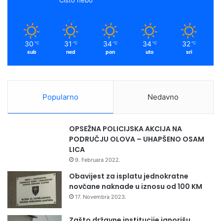
30
31
34
34
32
℃
℃
℃
℃
℃
sub
ned
pon
uto
sri
Popularno
Nedavno
OPSEŽNA POLICIJSKA AKCIJA NA
PODRUČJU OLOVA – UHAPŠENO OSAM
LICA
9. Februara 2022.
Obavijest za isplatu jednokratne
novčane naknade u iznosu od 100 KM
17. Novembra 2023.
Zašto državne institucije ignorišu