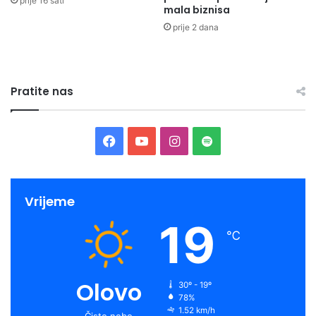
prije 16 sati
mala biznisa
prije 2 dana
Pratite nas
Facebook
YouTube
Instagram
Spotify
Vrijeme
19
℃
Olovo
30º - 19º
78%
1.52 km/h
Čisto nebo