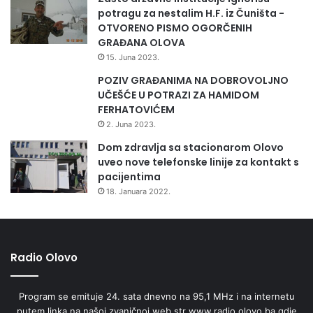
potragu za nestalim H.F. iz Čuništa -
OTVORENO PISMO OGORČENIH
GRAĐANA OLOVA
15. Juna 2023.
POZIV GRAĐANIMA NA DOBROVOLJNO
UČEŠĆE U POTRAZI ZA HAMIDOM
FERHATOVIĆEM
2. Juna 2023.
Dom zdravlja sa stacionarom Olovo
uveo nove telefonske linije za kontakt s
pacijentima
18. Januara 2022.
Radio Olovo
Program se emituje 24. sata dnevno na 95,1 MHz i na internetu
putem linka na našoj zvaničnoj web str www.radio.olovo.ba gdje