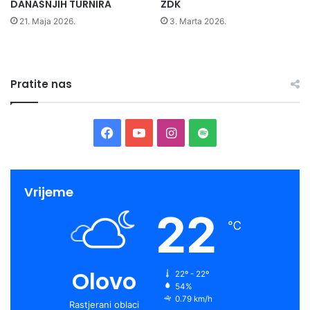
DANAŠNJIH TURNIRA
ZDK
21. Maja 2026.
3. Marta 2026.
Pratite nas
Facebook
YouTube
Instagram
Spotify
Vrijeme
22
℃
Olovo
22º - 22º
54%
0.79 km/h
Rastjerani oblaci