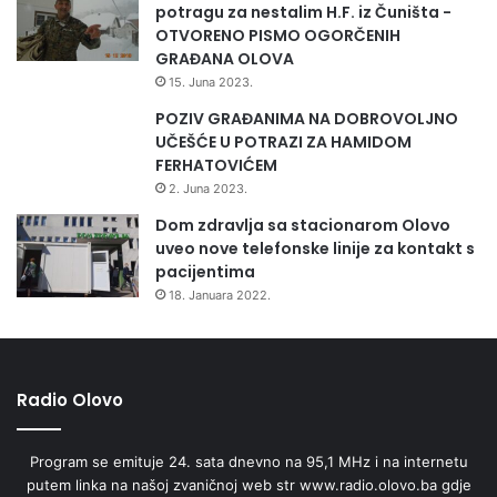
potragu za nestalim H.F. iz Čuništa -
OTVORENO PISMO OGORČENIH
GRAĐANA OLOVA
15. Juna 2023.
POZIV GRAĐANIMA NA DOBROVOLJNO
UČEŠĆE U POTRAZI ZA HAMIDOM
FERHATOVIĆEM
2. Juna 2023.
Dom zdravlja sa stacionarom Olovo
uveo nove telefonske linije za kontakt s
pacijentima
18. Januara 2022.
Radio Olovo
Program se emituje 24. sata dnevno na 95,1 MHz i na internetu
putem linka na našoj zvaničnoj web str www.radio.olovo.ba gdje