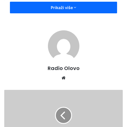
Prikaži više
Svi radnici odgojno-obrazovnih ustanova obavezju se da
redovno dolaze na posao i izvršavaju zadatke prema
uputama rukovodnog osoblja, a u skladu sa daljim
preporukama Kriznog štaba. Potrebno je osigurati viši nivo
higijene svih prostora, navodi se u naredbi.
Press-služba ZDK
Radio Olovo
Website
NAREDBA
KRIZNOG
ŠTABA
FEDERALNOG
MINISTARSTVA
ZDRAVSTVA