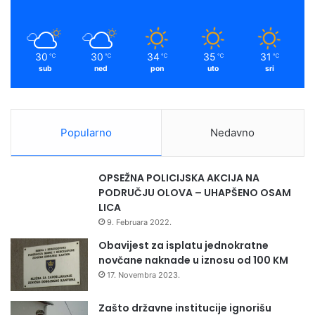
30
30
34
35
31
℃
℃
℃
℃
℃
sub
ned
pon
uto
sri
Popularno
Nedavno
OPSEŽNA POLICIJSKA AKCIJA NA
PODRUČJU OLOVA – UHAPŠENO OSAM
LICA
9. Februara 2022.
Obavijest za isplatu jednokratne
novčane naknade u iznosu od 100 KM
17. Novembra 2023.
Zašto državne institucije ignorišu