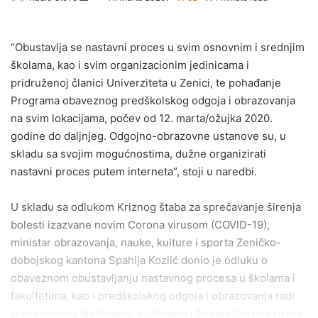
an
email
“Obustavlja se nastavni proces u svim osnovnim i srednjim
školama, kao i svim organizacionim jedinicama i
pridruženoj članici Univerziteta u Zenici, te pohađanje
Programa obaveznog predškolskog odgoja i obrazovanja
na svim lokacijama, počev od 12. marta/ožujka 2020.
godine do daljnjeg. Odgojno-obrazovne ustanove su, u
skladu sa svojim mogućnostima, dužne organizirati
nastavni proces putem interneta”, stoji u naredbi.
U skladu sa odlukom Kriznog štaba za sprečavanje širenja
bolesti izazvane novim Corona virusom (COVID-19),
ministar obrazovanja, nauke, kulture i sporta Zeničko-
dobojskog kantona Spahija Kozlić donio je odluku o
obaveznom obustavljanju nastavnog procesa u školama i
fakultetima, kao i predškolskog odgoja i obrazovanja radi
preventivnog djelovanja, suzbijanja i širenja Corona virusa.