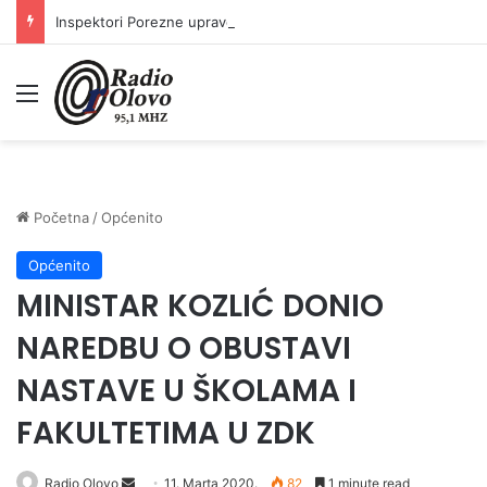
Inspektori Porezne uprave FBiH na području ZDK izvršili 24 inspekcijska nadzora
Meni
Početna
/
Općenito
Općenito
MINISTAR KOZLIĆ DONIO
NAREDBU O OBUSTAVI
NASTAVE U ŠKOLAMA I
FAKULTETIMA U ZDK
Send
Radio Olovo
11. Marta 2020.
82
1 minute read