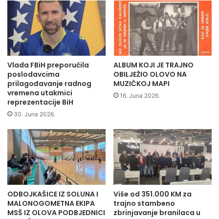
Vlada FBiH preporučila
ALBUM KOJI JE TRAJNO
poslodavcima
OBILJEŽIO OLOVO NA
prilagođavanje radnog
MUZIČKOJ MAPI
vremena utakmici
16. Juna 2026.
reprezentacije BiH
30. Juna 2026.
ODBOJKAŠICE IZ SOLUNA I
Više od 351.000 KM za
MALONOGOMETNA EKIPA
trajno stambeno
MSŠ IZ OLOVA PODBJEDNICI
zbrinjavanje branilaca u