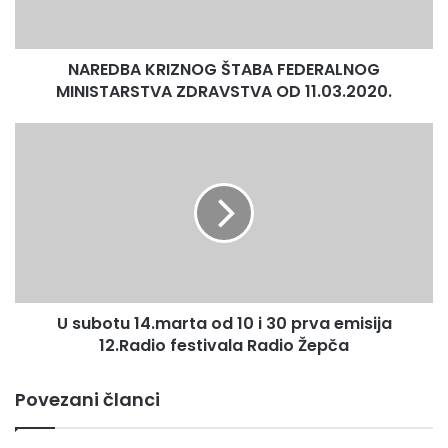
OD
11.03.2020.
NAREDBA KRIZNOG ŠTABA FEDERALNOG
MINISTARSTVA ZDRAVSTVA OD 11.03.2020.
U
subotu
14.marta
od
10
i
30
prva
emisija
U subotu 14.marta od 10 i 30 prva emisija
12.Radio
festivala
12.Radio festivala Radio Žepča
Radio
Žepča
Povezani članci