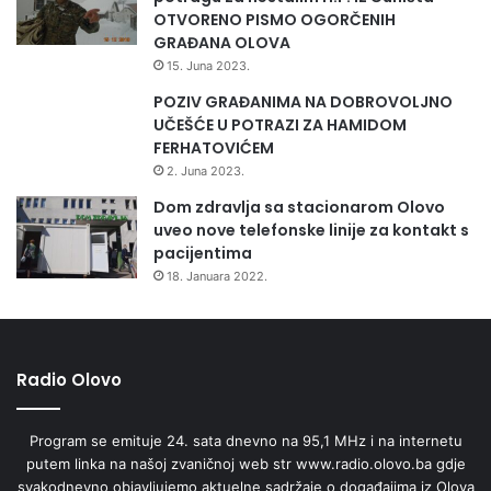
OTVORENO PISMO OGORČENIH
GRAĐANA OLOVA
15. Juna 2023.
POZIV GRAĐANIMA NA DOBROVOLJNO
UČEŠĆE U POTRAZI ZA HAMIDOM
FERHATOVIĆEM
2. Juna 2023.
Dom zdravlja sa stacionarom Olovo
uveo nove telefonske linije za kontakt s
pacijentima
18. Januara 2022.
Radio Olovo
Program se emituje 24. sata dnevno na 95,1 MHz i na internetu
putem linka na našoj zvaničnoj web str www.radio.olovo.ba gdje
svakodnevno objavljujemo aktuelne sadržaje o događajima iz Olova