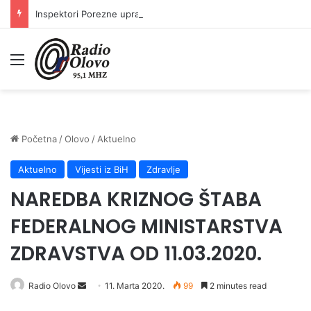
Inspektori Porezne uprave FBiH na području ZDK izvršili 24 inspekcijska nadzora
Meni
Početna
/
Olovo
/
Aktuelno
Aktuelno
Vijesti iz BiH
Zdravlje
NAREDBA KRIZNOG ŠTABA
FEDERALNOG MINISTARSTVA
ZDRAVSTVA OD 11.03.2020.
Send
Radio Olovo
11. Marta 2020.
99
2 minutes read
an