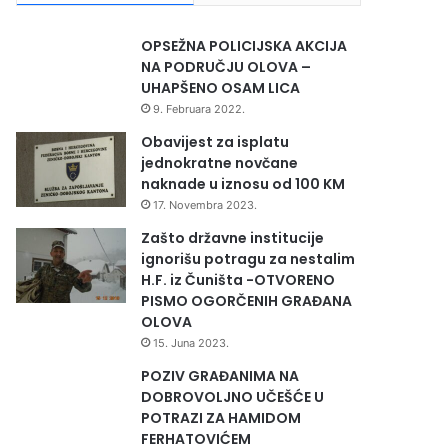
OPSEŽNA POLICIJSKA AKCIJA
NA PODRUČJU OLOVA –
UHAPŠENO OSAM LICA
9. Februara 2022.
Obavijest za isplatu
jednokratne novčane
naknade u iznosu od 100 KM
17. Novembra 2023.
Zašto državne institucije
ignorišu potragu za nestalim
H.F. iz Čuništa -OTVORENO
PISMO OGORČENIH GRAĐANA
OLOVA
15. Juna 2023.
POZIV GRAĐANIMA NA
DOBROVOLJNO UČEŠĆE U
POTRAZI ZA HAMIDOM
FERHATOVIĆEM