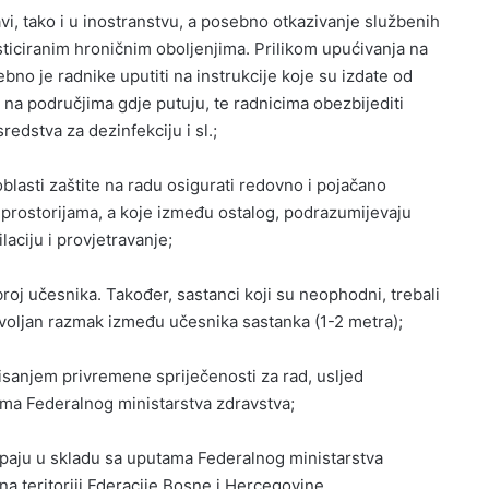
vi, tako i u inostranstvu, a posebno otkazivanje službenih
osticiranim hroničnim oboljenjima. Prilikom upućivanja na
bno je radnike uputiti na instrukcije koje su izdate od
a na područjima gdje putuju, te radnicima obezbijediti
edstva za dezinfekciju i sl.;
blasti zaštite na radu osigurati redovno i pojačano
prostorijama, a koje između ostalog, podrazumijevaju
laciju i provjetravanje;
roj učesnika. Također, sastanci koji su neophodni, trebali
dovoljan razmak između učesnika sastanka (1-2 metra);
lisanjem privremene spriječenosti za rad, usljed
ama Federalnog ministarstva zdravstva;
upaju u skladu sa uputama Federalnog ministarstva
na teritoriji Fderacije Bosne i Hercegovine.