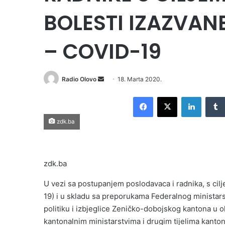
BOLESTI IZAZVA
– COVID-19
Send
Radio Olovo
18. Marta 2020.
an
Facebook
X
LinkedI
email
zdk.ba
zdk.ba
U vezi sa postupanjem poslodavaca i radnika, s ci
19) i u skladu sa preporukama Federalnog ministarstv
politiku i izbjeglice Zeničko-dobojskog kantona u 
kantonalnim ministarstvima i drugim tijelima kant