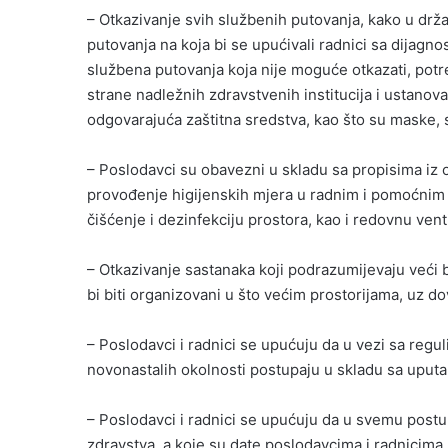
– Otkazivanje svih službenih putovanja, kako u drža
putovanja na koja bi se upućivali radnici sa dijagn
službena putovanja koja nije moguće otkazati, potre
strane nadležnih zdravstvenih institucija i ustanov
odgovarajuća zaštitna sredstva, kao što su maske, sr
– Poslodavci su obavezni u skladu sa propisima iz o
provođenje higijenskih mjera u radnim i pomoćnim 
čišćenje i dezinfekciju prostora, kao i redovnu venti
– Otkazivanje sastanaka koji podrazumijevaju veći b
bi biti organizovani u što većim prostorijama, uz 
– Poslodavci i radnici se upućuju da u vezi sa regu
novonastalih okolnosti postupaju u skladu sa uput
– Poslodavci i radnici se upućuju da u svemu post
zdravstva, a koje su date poslodavcima i radnicima 