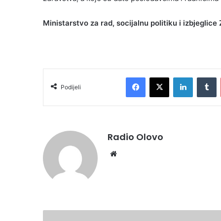
Ministarstvo za rad, socijalnu politiku i izbjeglice
Facebook
X
LinkedIn
T
Podijeli
Radio Olovo
Website
AKTIVIRAN