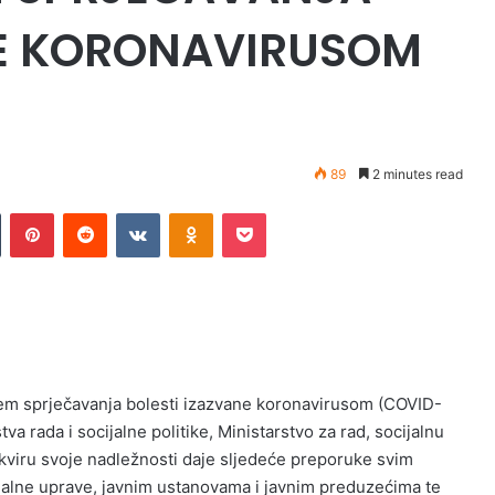
NE KORONAVIRUSOM
89
2 minutes read
n
Tumblr
Pinterest
Reddit
VKontakte
Odnoklassniki
Pocket
ljem sprječavanja bolesti izazvane koronavirusom (COVID-
a rada i socijalne politike, Ministarstvo za rad, socijalnu
okviru svoje nadležnosti daje sljedeće preporuke svim
onalne uprave, javnim ustanovama i javnim preduzećima te