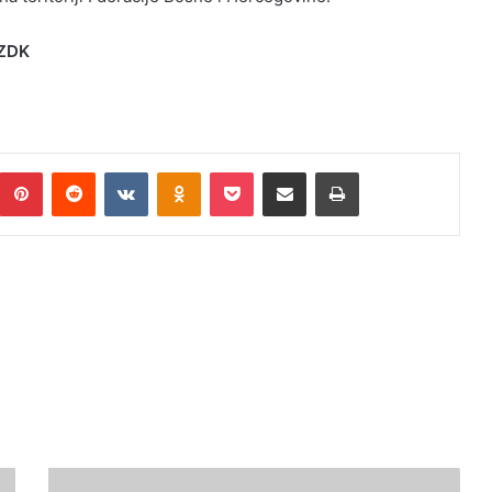
 ZDK
umblr
Pinterest
Reddit
VKontakte
Odnoklassniki
Pocket
Podijeli putem Emaila
Print
PRODUŽEN