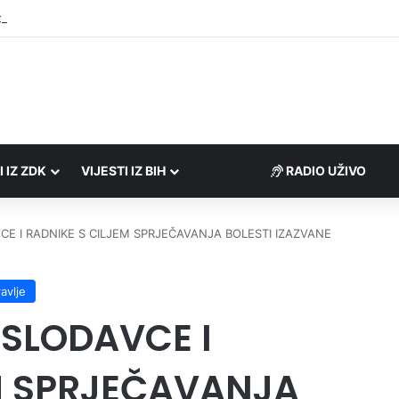
društvima podrška u iznosu od 138.000 KM
I IZ ZDK
VIJESTI IZ BIH
RADIO UŽIVO
E I RADNIKE S CILJEM SPRJEČAVANJA BOLESTI IZAZVANE
avlje
SLODAVCE I
M SPRJEČAVANJA