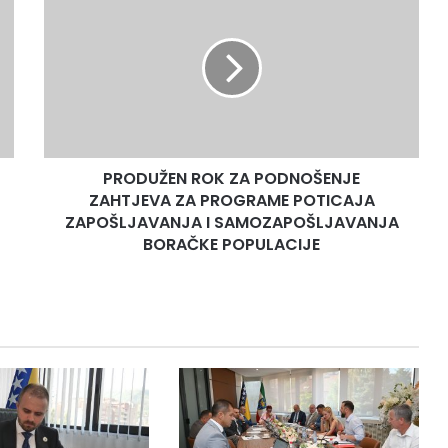
ROK
ZA
PODNOŠENJE
ZAHTJEVA
ZA
PROGRAME
POTICAJA
ZAPOŠLJAVANJA
PRODUŽEN ROK ZA PODNOŠENJE
I
SAMOZAPOŠLJAVANJA
ZAHTJEVA ZA PROGRAME POTICAJA
BORAČKE
ZAPOŠLJAVANJA I SAMOZAPOŠLJAVANJA
POPULACIJE
BORAČKE POPULACIJE