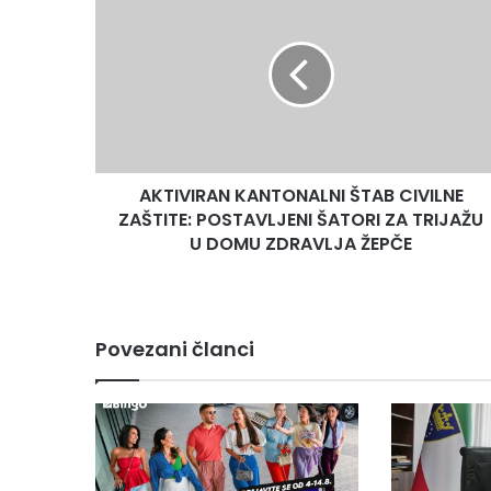
KANTONALNI
ŠTAB
CIVILNE
ZAŠTITE:
POSTAVLJENI
ŠATORI
ZA
TRIJAŽU
AKTIVIRAN KANTONALNI ŠTAB CIVILNE
U
DOMU
ZAŠTITE: POSTAVLJENI ŠATORI ZA TRIJAŽU
ZDRAVLJA
U DOMU ZDRAVLJA ŽEPČE
ŽEPČE
Povezani članci