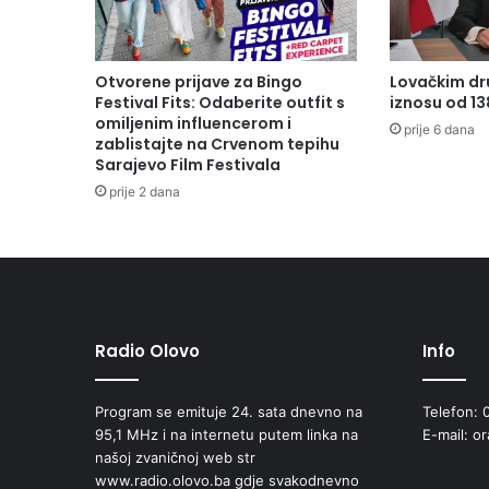
Otvorene prijave za Bingo
Lovačkim dr
Festival Fits: Odaberite outfit s
iznosu od 1
omiljenim influencerom i
prije 6 dana
zablistajte na Crvenom tepihu
Sarajevo Film Festivala
prije 2 dana
Radio Olovo
Info
Program se emituje 24. sata dnevno na
Telefon: 
95,1 MHz i na internetu putem linka na
E-mail: o
našoj zvaničnoj web str
www.radio.olovo.ba gdje svakodnevno