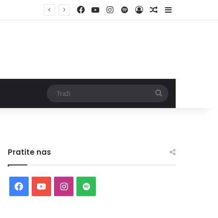
Facebook
YouTube
Instagram
Spotify
Log In
Random Article
Sidebar
Traži
Pratite nas
Facebook
YouTube
Instagram
Spotify