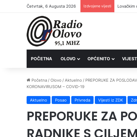
Četvrtak, 6 Augusta 2026
Izdvojene vijesti
Lovačkim 
POČETNA
OLOVO
OPĆENITO
VIJEST
Početna
/
Olovo
/
Aktuelno
/
PREPORUKE ZA POSLODAVC
KORONAVIRUSOM – COVID-19
Aktuelno
Posao
Privreda
Vijesti iz ZDK
Zdr
PREPORUKE ZA PO
RADNIKE S CILJE