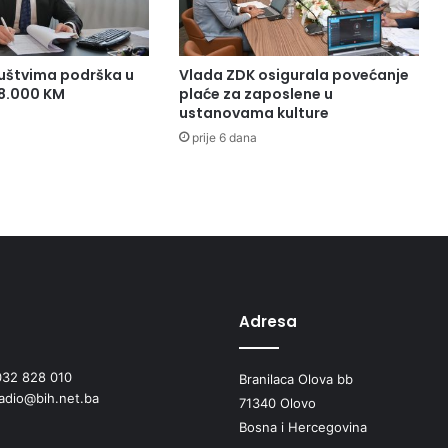
uštvima podrška u
Vlada ZDK osigurala povećanje
38.000 KM
plaće za zaposlene u
ustanovama kulture
prije 6 dana
Adresa
032 828 010
Branilaca Olova bb
radio@bih.net.ba
71340 Olovo
Bosna i Hercegovina