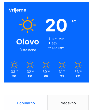
Vrijeme
20
℃
Olovo
33º - 20º
56%
1.87 km/h
Čisto nebo
33
32
30
31
33
℃
℃
℃
℃
℃
čet
pet
sub
ned
pon
Popularno
Nedavno