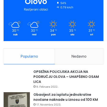
Olovo
54%
0.79 km/h
Rastjerani oblaci
30
30
34
35
31
℃
℃
℃
℃
℃
sub
ned
pon
uto
sri
Popularno
Nedavno
OPSEŽNA POLICIJSKA AKCIJA NA
PODRUČJU OLOVA – UHAPŠENO OSAM
LICA
9. Februara 2022.
Obavijest za isplatu jednokratne
novčane naknade u iznosu od 100 KM
17. Novembra 2023.