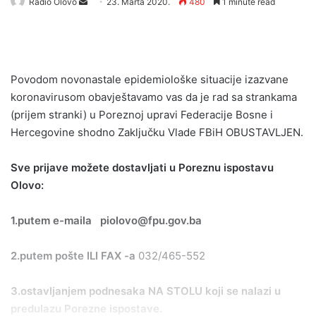
Send
Radio Olovo
23. Marta 2020.
480
1 minute read
an
email
Povodom novonastale epidemiološke situacije izazvane
koronavirusom obavještavamo vas da je rad sa strankama
(prijem stranki) u Poreznoj upravi Federacije Bosne i
Hercegovine shodno Zaključku Vlade FBiH OBUSTAVLJEN.
Sve prijave možete dostavljati u Poreznu ispostavu
Olovo:
1.putem e-maila piolovo@fpu.gov.ba
2.putem pošte ILI FAX -a
032/465-552
3.ostavljanjem podnesaka NA STOLU koji se nalazi u
predulazu Porezne ispostave.