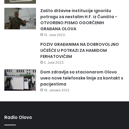
Zašto državne institucije ignorišu
potragu za nestalim H.F. iz Čuništa -
OTVORENO PISMO OGORČENIH
GRAĐANA OLOVA
15. Juna 2023.
POZIV GRAĐANIMA NA DOBROVOLJNO
UČEŠĆE U POTRAZI ZA HAMIDOM
FERHATOVIĆEM
2. Juna 2023.
Dom zdravlja sa stacionarom Olovo
uveo nove telefonske linije za kontakt s
pacijentima
18. Januara 2022.
Radio Olovo