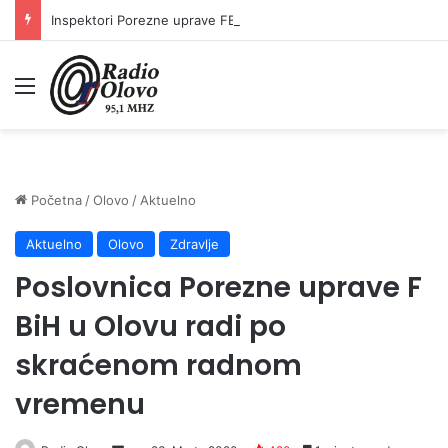
Inspektori Porezne uprave FBiH na području ZDK izvršili 24 inspekcijska nadzora
Meni
Početna
/
Olovo
/
Aktuelno
Aktuelno
Olovo
Zdravlje
Poslovnica Porezne uprave F
BiH u Olovu radi po
skraćenom radnom
vremenu