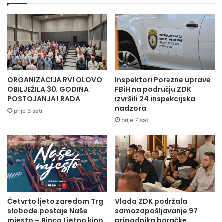
ORGANIZACIJA RVI OLOVO
Inspektori Porezne uprave
OBILJEŽILA 30. GODINA
FBiH na području ZDK
POSTOJANJA I RADA
izvršili 24 inspekcijska
nadzora
prije 5 sati
prije 7 sati
Četvrto ljeto zaredom Trg
Vlada ZDK podržala
slobode postaje Naše
samozapošljavanje 97
mjesto – Bingo Ljetno kino
pripadnika boračke