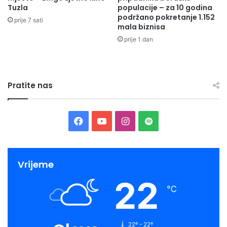
Tuzla
populacije – za 10 godina
podržano pokretanje 1.152
prije 7 sati
mala biznisa
prije 1 dan
Pratite nas
Facebook
YouTube
Instagram
Spotify
Vrijeme
22
℃
22º - 22º