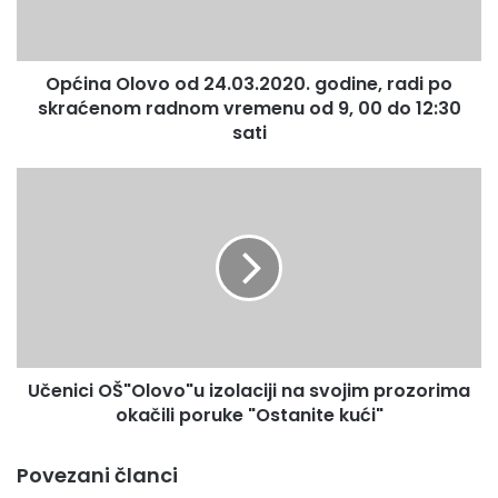
po
skraćenom
radnom
RADNO VRIJEME OD 09:00 DO 14:00
Općina Olovo od 24.03.2020. godine, radi po
vremenu
od
skraćenom radnom vremenu od 9, 00 do 12:30
9,
sati
00
do
Učenici
12:30
OŠ"Olovo"u
sati
izolaciji
na
svojim
prozorima
okačili
poruke
"Ostanite
Učenici OŠ"Olovo"u izolaciji na svojim prozorima
kući"
okačili poruke "Ostanite kući"
Povezani članci