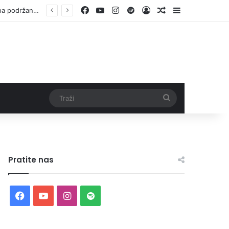
Facebook
YouTube
Instagram
Spotify
Log In
Random Article
Sidebar
Otvorene prijave za Bingo Festival Fits: Odaberite outfit s omiljenim influencerom i zablistajte na Crvenom tepihu Sarajevo Film Festivala
Traži
Pratite nas
Facebook
YouTube
Instagram
Spotify