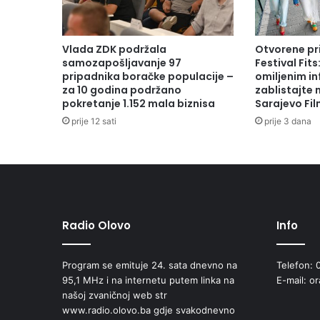
Vlada ZDK podržala
Otvorene pr
samozapošljavanje 97
Festival Fits
pripadnika boračke populacije –
omiljenim in
za 10 godina podržano
zablistajte
pokretanje 1.152 mala biznisa
Sarajevo Fil
prije 12 sati
prije 3 dana
Radio Olovo
Info
Program se emituje 24. sata dnevno na
Telefon: 
95,1 MHz i na internetu putem linka na
E-mail: o
našoj zvaničnoj web str
www.radio.olovo.ba gdje svakodnevno