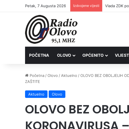
Petak, 7 Augusta 2026
Izdvojene vijesti
POČETNA
OLOVO
OPĆENITO
VIJEST
Početna
/
Olovo
/
Aktuelno
/
OLOVO BEZ OBOLJELIH OD
ZAŠTITE
Aktuelno
Olovo
OLOVO BEZ OBOLJ
KORONAVIRUSA – 