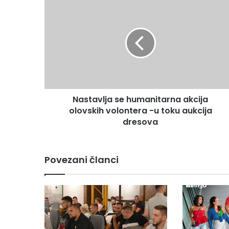
Nastavlja
se
humanitarna
akcija
olovskih
volontera
-
u
toku
Nastavlja se humanitarna akcija
aukcija
dresova
olovskih volontera -u toku aukcija
dresova
Povezani članci