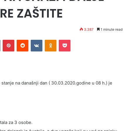
E ZAŠTITE
3.387
1 minute read
n
Tumblr
Pinterest
Reddit
VKontakte
Odnoklassniki
Pocket
 stanje na današnji dan ( 30.03.2020.godine u 08 h.) je
tala za 3 osobe.