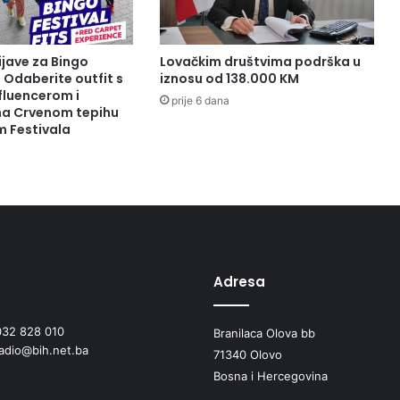
ijave za Bingo
Lovačkim društvima podrška u
: Odaberite outfit s
iznosu od 138.000 KM
fluencerom i
prije 6 dana
 na Crvenom tepihu
m Festivala
Adresa
032 828 010
Branilaca Olova bb
radio@bih.net.ba
71340 Olovo
Bosna i Hercegovina