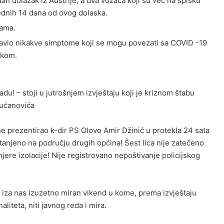
edan dolazak iz Austrije, a dva vozača koji su već na spisku
ednih 14 dana od ovog dolaska.
nama.
rijavio nikakve simptome koji se mogu povezati sa COVID -19
škom.
! – stoji u jutrošnjem izvještaju koji je kriznom štabu
Kućanovića
ne prezentirao k-dir PS Olovo Amir Džinić u protekla 24 sata
stanjeno na području drugih općina! Šest lica nije zatečeno
mjere izolacije! Nije registrovano nepoštivanje policijskog
 iza nas izuzetno miran vikend u kome, prema izvještaju
aliteta, niti javnog reda i mira.