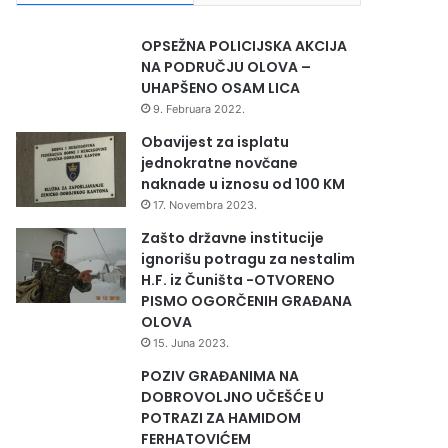
OPSEŽNA POLICIJSKA AKCIJA
NA PODRUČJU OLOVA –
UHAPŠENO OSAM LICA
9. Februara 2022.
Obavijest za isplatu
jednokratne novčane
naknade u iznosu od 100 KM
17. Novembra 2023.
Zašto državne institucije
ignorišu potragu za nestalim
H.F. iz Čuništa -OTVORENO
PISMO OGORČENIH GRAĐANA
OLOVA
15. Juna 2023.
POZIV GRAĐANIMA NA
DOBROVOLJNO UČEŠĆE U
POTRAZI ZA HAMIDOM
FERHATOVIĆEM