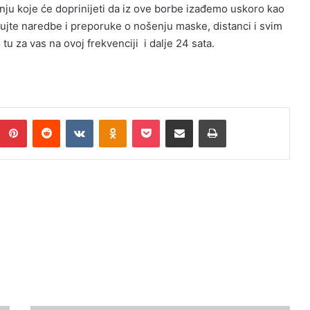
anju koje će doprinijeti da iz ove borbe izađemo uskoro kao
štujte naredbe i preporuke o nošenju maske, distanci i svim
u za vas na ovoj frekvenciji i dalje 24 sata.
umblr
Pinterest
Reddit
VKontakte
Odnoklassniki
Pocket
Podijeli putem Emaila
Print