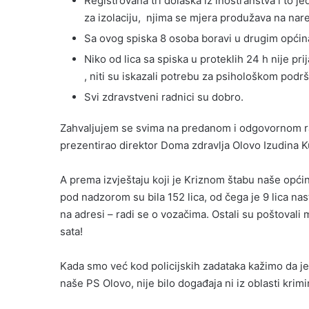
Registrovana tri dolaska iz inostranstva i to j
za izolaciju, njima se mjera produžava na nar
Sa ovog spiska 8 osoba boravi u drugim opći
Niko od lica sa spiska u proteklih 24 h nije p
, niti su iskazali potrebu za psihološkom podr
Svi zdravstveni radnici su dobro.
Zahvaljujem se svima na predanom i odgovornom radu
prezentirao direktor Doma zdravlja Olovo Izudina 
A prema izvještaju koji je Kriznom štabu naše opći
pod nadzorom su bila 152 lica, od čega je 9 lica na
na adresi – radi se o vozačima. Ostali su poštovali 
sata!
Kada smo već kod policijskih zadataka kažimo da je
naše PS Olovo, nije bilo događaja ni iz oblasti krimin