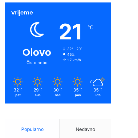
Vrijeme
21
℃
Olovo
32º - 20º
45%
1.7 km/h
Čisto nebo
32
29
30
35
35
℃
℃
℃
℃
℃
pet
sub
ned
pon
uto
Popularno
Nedavno