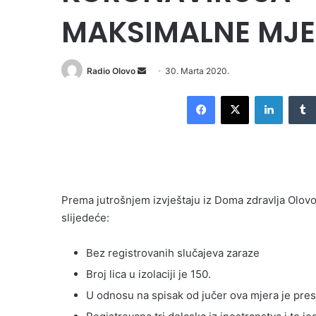
MAKSIMALNE MJER
Send
Radio Olovo
30. Marta 2020.
an
Facebook
X
LinkedI
email
Prema jutrošnjem izvještaju iz Doma zdravlja Olovo
slijedeće:
Bez registrovanih slučajeva zaraze
Broj lica u izolaciji je 150.
U odnosu na spisak od jučer ova mjera je pres