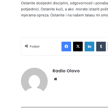
Ostanite dosljedni disciplini, odgovornosti i ponaš
pobjednici. Ostanite kući, a ako morate izlaziti po
mjerama opreza. Ostanite i na našem talasu mi smo t
Facebook
X
LinkedIn
T
Podijeli
Radio Olovo
Website