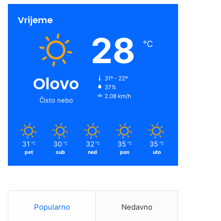
Vrijeme
28
℃
Olovo
31º - 22º
37%
2.08 km/h
Čisto nebo
31
30
32
35
35
℃
℃
℃
℃
℃
pet
sub
ned
pon
uto
Popularno
Nedavno