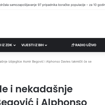
I IZ ZDK
VIJESTI IZ BIH
RADIO UŽIVO
ašnje izbjeglice Asmir Begović i Alphonso Davies takmičit će se
de i nekadašnje
Begović i Alphonso