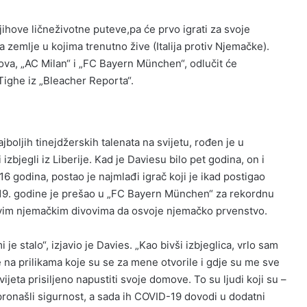
jihove ličneživotne puteve,pa će prvo igrati za svoje
zemlje u kojima trenutno žive (Italija protiv Njemačke).
ova, „AC Milan“ i „FC Bayern München“, odlučit će
Tighe iz „Bleacher Reporta“.
boljih tinejdžerskih talenata na svijetu, rođen je u
izbjegli iz Liberije. Kad je Daviesu bilo pet godina, on i
 godina, postao je najmlađi igrač koji je ikad postigao
19. godine je prešao u „FC Bayern München“ za rekordnu
vim njemačkim divovima da osvoje njemačko prvenstvo.
 je stalo“, izjavio je Davies. „Kao bivši izbjeglica, vrlo sam
 na prilikama koje su se za mene otvorile i gdje su me sve
ijeta prisiljeno napustiti svoje domove. To su ljudi koji su –
ronašli sigurnost, a sada ih COVID-19 dovodi u dodatni