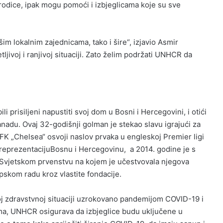
orodice, ipak mogu pomoći i izbjeglicama koje su sve
im lokalnim zajednicama, tako i šire“, izjavio Asmir
ljivoj i ranjivoj situaciji. Zato želim podržati UNHCR da
i prisiljeni napustiti svoj dom u Bosni i Hercegovini, i otići
anadu. Ovaj 32-godišnji golman je stekao slavu igrajući za
FK „Chelsea“ osvoji naslov prvaka u engleskoj Premier ligi
reprezentacijuBosnu i Hercegovinu, a 2014. godine je s
Svjetskom prvenstvu na kojem je učestvovala njegova
pskom radu kroz vlastite fondacije.
 zdravstvnoj situaciji uzrokovano pandemijom COVID-19 i
dama, UNHCR osigurava da izbjeglice budu uključene u