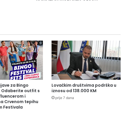
ijave za Bingo
Lovačkim društvima podrška u
: Odaberite outfit s
iznosu od 138.000 KM
fluencerom i
prije 7 dana
 na Crvenom tepihu
m Festivala