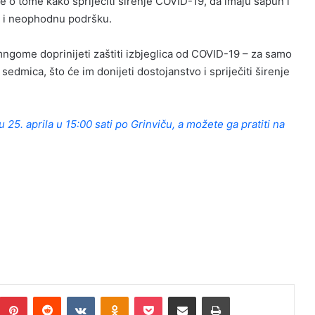
 o tome kako spriječiti širenje COVID-19, da imaju sapun i
ć i neophodnu podršku.
gome doprinijeti zaštiti izbjeglica od COVID-19 – za samo
sedmica, što će im donijeti dostojanstvo i spriječiti širenje
25. aprila u 15:00 sati po Grinviču, a možete ga pratiti na
umblr
Pinterest
Reddit
VKontakte
Odnoklassniki
Pocket
Podijeli putem Emaila
Print