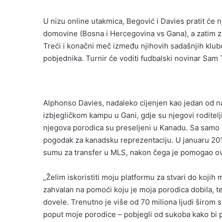
U nizu online utakmica, Begović i Davies pratit će n
domovine (Bosna i Hercegovina vs Gana), a zatim za 
Treći i konačni meč između njihovih sadašnjih klub
pobjednika. Turnir će voditi fudbalski novinar Sam 
Alphonso Davies, nadaleko cijenjen kao jedan od naj
izbjegličkom kampu u Gani, gdje su njegovi roditelji 
njegova porodica su preseljeni u Kanadu. Sa samo 16
pogodak za kanadsku reprezentaciju. U januaru 20
sumu za transfer u MLS, nakon čega je pomogao o
„Želim iskoristiti moju platformu za stvari do kojih mi
zahvalan na pomoći koju je moja porodica dobila, te
dovele. Trenutno je više od 70 miliona ljudi širom sv
poput moje porodice – pobjegli od sukoba kako bi p