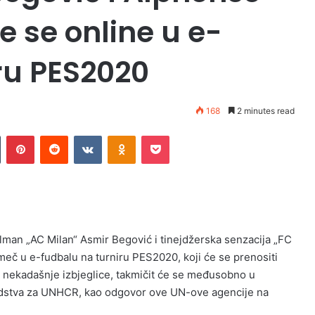
e se online u e-
ru PES2020
168
2 minutes read
n
Tumblr
Pinterest
Reddit
VKontakte
Odnoklassniki
Pocket
lman „AC Milan“ Asmir Begović i tinejdžerska senzacija „FC
č u e-fudbalu na turniru PES2020, koji će se prenositi
ca nekadašnje izbjeglice, takmičit će se međusobno u
sredstva za UNHCR, kao odgovor ove UN-ove agencije na