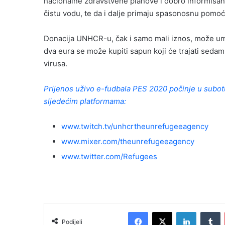
nacionalne zdravstvene planove i dobro informisane
čistu vodu, te da i dalje primaju spasonosnu pomo
Donacija UNHCR-u, čak i samo mali iznos, može umn
dva eura se može kupiti sapun koji će trajati sedam 
virusa.
Prijenos uživo e-fudbala PES 2020 počinje u subotu 
sljedećim platformama:
www.twitch.tv/unhcrtheunrefugeeagency
www.mixer.com/theunrefugeeagency
www.twitter.com/Refugees
Facebook
X
LinkedIn
T
Podijeli