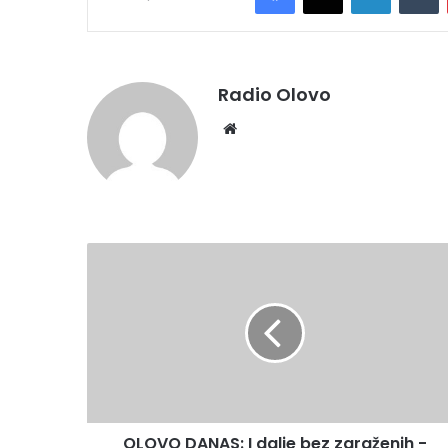
Radio Olovo
Website
OLOVO
DANAS:
I
dalje
bez
zaraženih
-
smanjuje
se
OLOVO DANAS: I dalje bez zaraženih -
broj