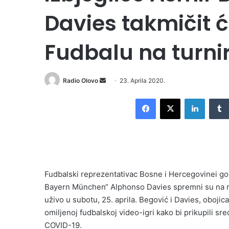
Davies takmičit ć
Fudbalu na turni
Send
Radio Olovo
23. Aprila 2020.
an
Facebook
X
LinkedI
email
Fudbalski reprezentativac Bosne i Hercegovinei go
Bayern München“ Alphonso Davies spremni su na me
uživo u subotu, 25. aprila. Begović i Davies, oboji
omiljenoj fudbalskoj video-igri kako bi prikupili 
COVID-19.