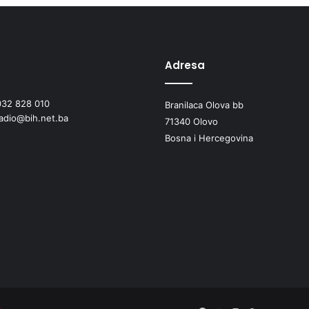
Adresa
032 828 010
Branilaca Olova bb
radio@bih.net.ba
71340 Olovo
Bosna i Hercegovina