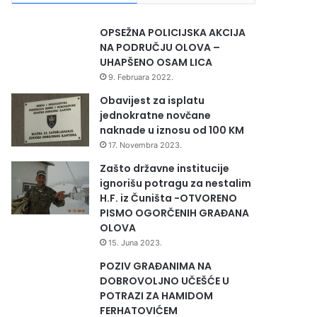
OPSEŽNA POLICIJSKA AKCIJA
NA PODRUČJU OLOVA –
UHAPŠENO OSAM LICA
9. Februara 2022.
Obavijest za isplatu
jednokratne novčane
naknade u iznosu od 100 KM
17. Novembra 2023.
Zašto državne institucije
ignorišu potragu za nestalim
H.F. iz Čuništa -OTVORENO
PISMO OGORČENIH GRAĐANA
OLOVA
15. Juna 2023.
POZIV GRAĐANIMA NA
DOBROVOLJNO UČEŠĆE U
POTRAZI ZA HAMIDOM
FERHATOVIĆEM