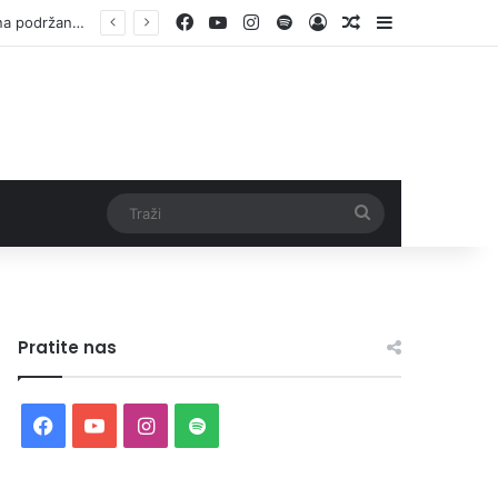
Facebook
YouTube
Instagram
Spotify
Log In
Random Article
Sidebar
Otvorene prijave za Bingo Festival Fits: Odaberite outfit s omiljenim influencerom i zablistajte na Crvenom tepihu Sarajevo Film Festivala
Traži
Pratite nas
Facebook
YouTube
Instagram
Spotify