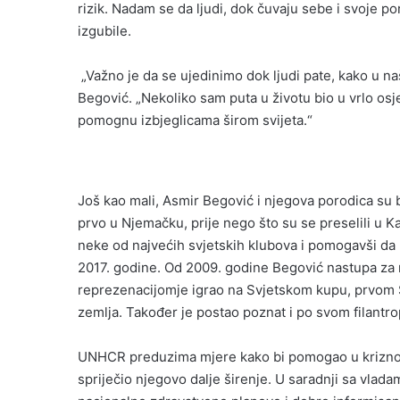
rizik. Nadam se da ljudi, dok čuvaju sebe i svoje p
izgubile.
„Važno je da se ujedinimo dok ljudi pate, kako u naš
Begović. „Nekoliko sam puta u životu bio u vrlo osjet
pomognu izbjeglicama širom svijeta.“
Još kao mali, Asmir Begović i njegova porodica su bil
prvo u Njemačku, prije nego što su se preselili u K
neke od najvećih svjetskih klubova i pomogavši da 
2017. godine. Od 2009. godine Begović nastupa za 
reprezenacijomje igrao na Svjetskom kupu, prvom 
zemlja. Također je postao poznat i po svom filantro
UNHCR preduzima mjere kako bi pomogao u kriznoj
spriječio njegovo dalje širenje. U saradnji sa vla