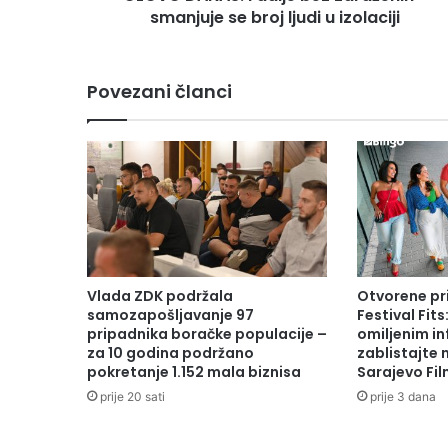
ljudi
smanjuje se broj ljudi u izolaciji
u
izolaciji
Povezani članci
Vlada ZDK podržala
Otvorene pr
samozapošljavanje 97
Festival Fits
pripadnika boračke populacije –
omiljenim in
za 10 godina podržano
zablistajte
pokretanje 1.152 mala biznisa
Sarajevo Fil
prije 20 sati
prije 3 dana