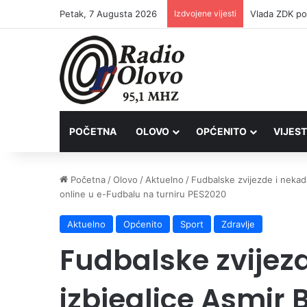
Petak, 7 Augusta 2026
Izdvojene vijesti
POČETNA
OLOVO
OPĆENITO
VIJEST
Početna
/
Olovo
/
Aktuelno
/
Fudbalske zvijezde i nekad
online u e-Fudbalu na turniru PES2020
Aktuelno
Općenito
Sport
Zdravlje
Fudbalske zvijez
izbjeglice Asmir 