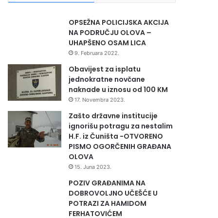
OPSEŽNA POLICIJSKA AKCIJA
NA PODRUČJU OLOVA –
UHAPŠENO OSAM LICA
9. Februara 2022.
Obavijest za isplatu
jednokratne novčane
naknade u iznosu od 100 KM
17. Novembra 2023.
Zašto državne institucije
ignorišu potragu za nestalim
H.F. iz Čuništa -OTVORENO
PISMO OGORČENIH GRAĐANA
OLOVA
15. Juna 2023.
POZIV GRAĐANIMA NA
DOBROVOLJNO UČEŠĆE U
POTRAZI ZA HAMIDOM
FERHATOVIĆEM