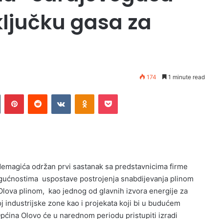
ključku gasa za
174
1 minute read
n
Tumblr
Pinterest
Reddit
VKontakte
Odnoklassniki
Pocket
emagića održan prvi sastanak sa predstavnicima firme
ogućnostima uspostave postrojenja snabdijevanja plinom
lova plinom, kao jednog od glavnih izvora energije za
 industrijske zone kao i projekata koji bi u budućem
Općina Olovo će u narednom periodu pristupiti izradi