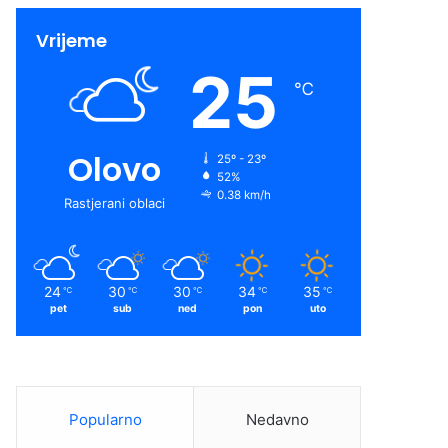
Vrijeme
25
℃
Olovo
25º - 23º
52%
0.38 km/h
Rastjerani oblaci
24
30
30
34
35
℃
℃
℃
℃
℃
pet
sub
ned
pon
uto
Popularno
Nedavno