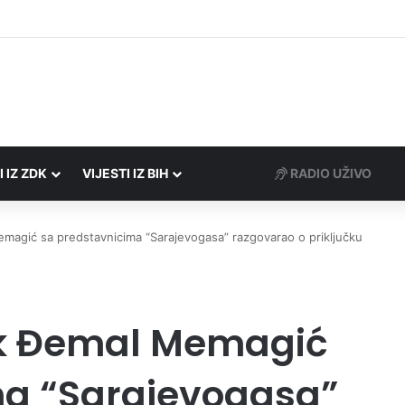
rezne uprave FBiH na području ZDK izvršili 24 inspekcijska nadzora
I IZ ZDK
VIJESTI IZ BIH
RADIO UŽIVO
magić sa predstavnicima “Sarajevogasa” razgovarao o priključku
ik Đemal Memagić
ma “Sarajevogasa”