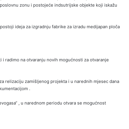
a poslovnu zonu i postojeće indsutrijske objekte koji iskažu
postoji ideja za izgradnju fabrike za izradu medijapan ploča
ati i radimo na otvaranju novih mogućnosti za otvaranje
za relizaciju zamišljenog projekta i u narednih mjesec dana
kumentacijom .
jevogasa“ , u narednom periodu otvara se mogućnost