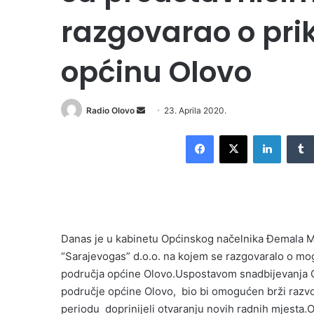
razgovarao o pri
općinu Olovo
Send
Radio Olovo
23. Aprila 2020.
an
Facebook
X
LinkedI
email
Danas je u kabinetu Općinskog načelnika Đemala M
“Sarajevogas” d.o.o. na kojem se razgovaralo o m
područja općine Olovo.Uspostavom snadbijevanja O
područje općine Olovo, bio bi omogućen brži razvoj
periodu doprinijeli otvaranju novih radnih mjesta.