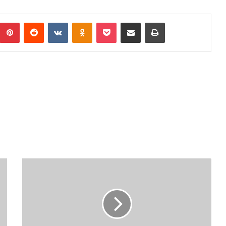
umblr
Pinterest
Reddit
VKontakte
Odnoklassniki
Pocket
Podijeli putem Emaila
Print
ZBOG
PLANSKIH
RADOVA
BEZ
STRUJE
GOTOVO