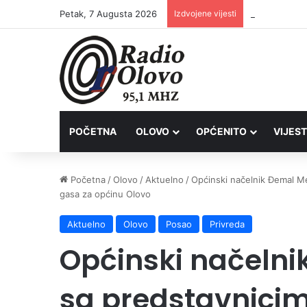
Petak, 7 Augusta 2026
Izdvojene vijesti
Inspektori Po
POČETNA
OLOVO
OPĆENITO
VIJEST
Početna
/
Olovo
/
Aktuelno
/
Općinski načelnik Đemal Me
gasa za općinu Olovo
Aktuelno
Olovo
Posao
Privreda
Općinski načeln
sa predstavnici