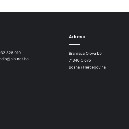
Adresa
032 828 010
Branilaca Olova bb
radio@bih.net.ba
71340 Olovo
Bosna i Hercegovina