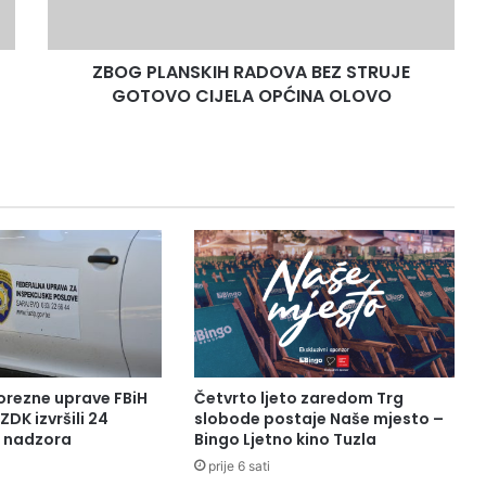
CIJELA
OPĆINA
OLOVO
ZBOG PLANSKIH RADOVA BEZ STRUJE
GOTOVO CIJELA OPĆINA OLOVO
orezne uprave FBiH
Četvrto ljeto zaredom Trg
ZDK izvršili 24
slobode postaje Naše mjesto –
a nadzora
Bingo Ljetno kino Tuzla
prije 6 sati