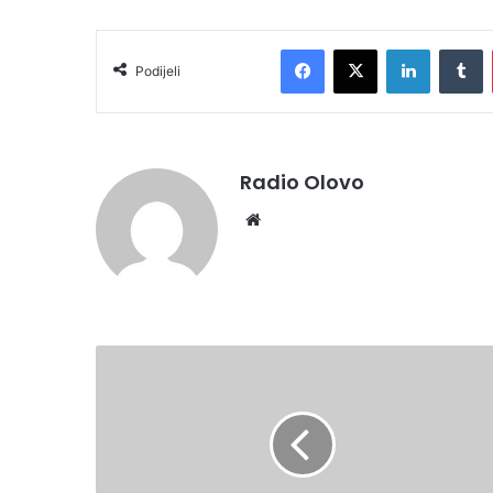
Facebook
X
LinkedIn
T
Podijeli
Radio Olovo
Website
RAMAZAN
MUBAREK
OLSUN