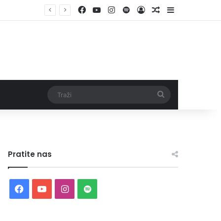
Facebook
YouTube
Instagram
Spotify
Log In
Random Article
Sidebar
Traži
Pratite nas
Facebook
YouTube
Instagram
Spotify