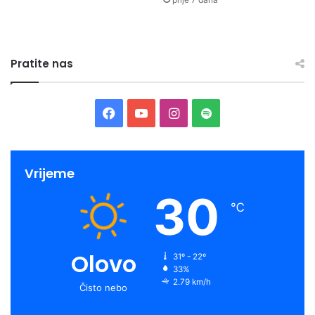
Pratite nas
Facebook
YouTube
Instagram
Spotify
Vrijeme
30
℃
Olovo
31º - 22º
33%
2.79 km/h
Čisto nebo