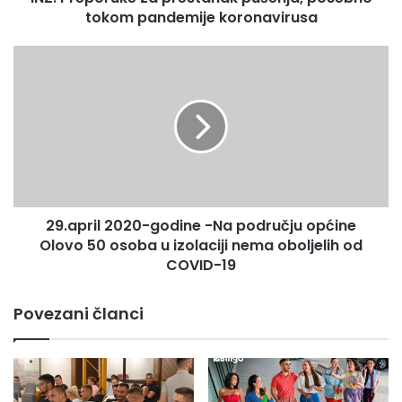
tokom pandemije koronavirusa
29.april
2020-
godine
-
Na
području
općine
Olovo
50
29.april 2020-godine -Na području općine
osoba
u
Olovo 50 osoba u izolaciji nema oboljelih od
izolaciji
COVID-19
nema
oboljelih
Povezani članci
od
COVID-
19