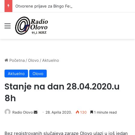
Otvorene prijave za Bingo Festival Fits: Odaberite outfit s omiljenim influencerom i zablistajte na Crvenom tepihu Sarajevo Film Festivala
Meni
Početna
/
Olovo
/
Aktuelno
Aktuelno
Olovo
Stanje na dan 28.04.2020.u
8h
Send
Radio Olovo
28. Aprila 2020.
130
1 minute read
an
email
Bez registrovanih slučajeva zaraze Olovo ulazi u još jedan