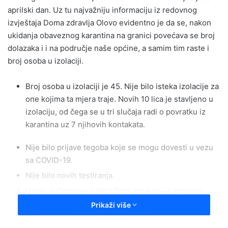
aprilski dan. Uz tu najvažniju informaciju iz redovnog
izvještaja Doma zdravlja Olovo evidentno je da se, nakon
ukidanja obaveznog karantina na granici povećava se broj
dolazaka i i na područje naše općine, a samim tim raste i
broj osoba u izolaciji.
Broj osoba u izolaciji je 45. Nije bilo isteka izolacije za
one kojima ta mjera traje. Novih 10 lica je stavljeno u
izolaciju, od čega se u tri slučaja radi o povratku iz
karantina uz 7 njihovih kontakata.
Nije bilo prijave tegoba koje se mogu dovesti u vezu
sa COVID-19.
Nije bilo novih testiranja.
U toku jučerasnjeg dana Dom zdravlja je zaprimio
uputstvo od Ministarstva zdravstva za postupanje sa
Prikaži više
osobama koje izlaze iz karantina i po istom će se