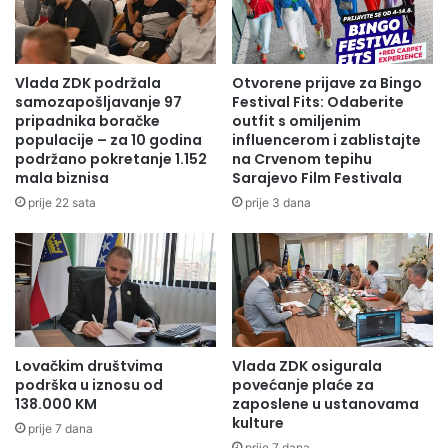
Vlada ZDK podržala
Otvorene prijave za Bingo
samozapošljavanje 97
Festival Fits: Odaberite
pripadnika boračke
outfit s omiljenim
populacije – za 10 godina
influencerom i zablistajte
podržano pokretanje 1.152
na Crvenom tepihu
mala biznisa
Sarajevo Film Festivala
prije 22 sata
prije 3 dana
Lovačkim društvima
Vlada ZDK osigurala
podrška u iznosu od
povećanje plaće za
138.000 KM
zaposlene u ustanovama
kulture
prije 7 dana
prije 7 dana