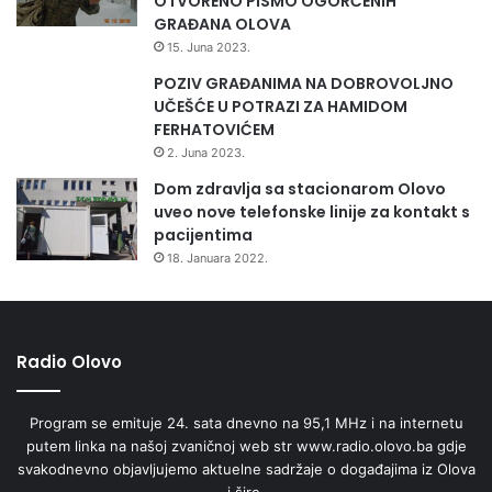
OTVORENO PISMO OGORČENIH
GRAĐANA OLOVA
15. Juna 2023.
POZIV GRAĐANIMA NA DOBROVOLJNO
UČEŠĆE U POTRAZI ZA HAMIDOM
FERHATOVIĆEM
2. Juna 2023.
Dom zdravlja sa stacionarom Olovo
uveo nove telefonske linije za kontakt s
pacijentima
18. Januara 2022.
Radio Olovo
Program se emituje 24. sata dnevno na 95,1 MHz i na internetu
putem linka na našoj zvaničnoj web str www.radio.olovo.ba gdje
svakodnevno objavljujemo aktuelne sadržaje o događajima iz Olova
i šire.