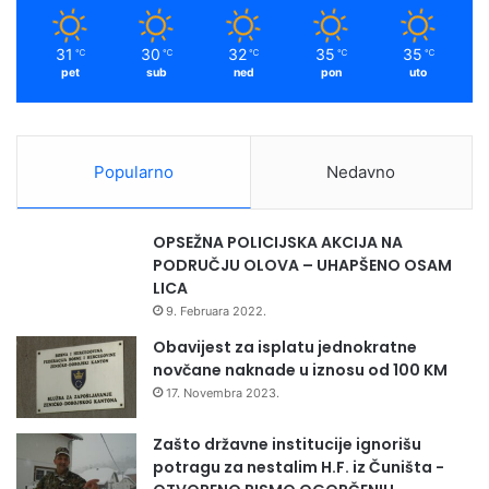
31
30
32
35
35
℃
℃
℃
℃
℃
pet
sub
ned
pon
uto
Popularno
Nedavno
OPSEŽNA POLICIJSKA AKCIJA NA
PODRUČJU OLOVA – UHAPŠENO OSAM
LICA
9. Februara 2022.
Obavijest za isplatu jednokratne
novčane naknade u iznosu od 100 KM
17. Novembra 2023.
Zašto državne institucije ignorišu
potragu za nestalim H.F. iz Čuništa -