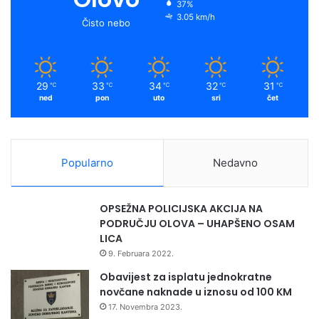
37%
3.05 km/h
Čisto nebo
29
33
34
32
31
℃
℃
℃
℃
℃
ned
pon
uto
sri
čet
Popularno
Nedavno
OPSEŽNA POLICIJSKA AKCIJA NA
PODRUČJU OLOVA – UHAPŠENO OSAM
LICA
9. Februara 2022.
Obavijest za isplatu jednokratne
novčane naknade u iznosu od 100 KM
17. Novembra 2023.