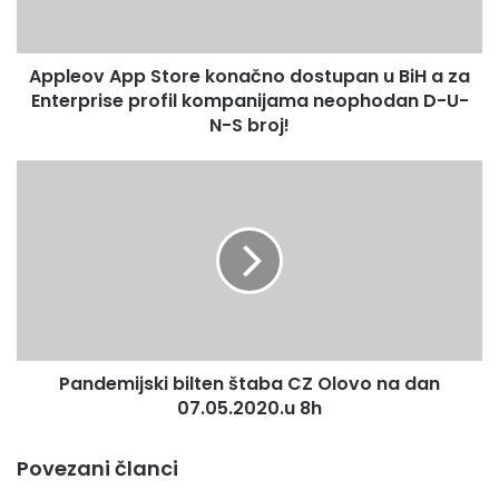
BiH
#STaRBiH (Društvena transformacija i pomirenje) projekat
a
je podržan od
za
Appleov App Store konačno dostupan u BiH a za
Enterprise
strane USAID-a BiH a implementira ga Karuna Center for
profil
Enterprise profil kompanijama neophodan D-U-
Peacebuilding u
kompanijama
N-S broj!
saradnji sa PRONI, Inicijativa mladih za ljudska prava u BiH
neophodan
– YIHR BiH,
D-
Pandemijski
Mali koraci – Small Steps i Centar za izgradnju mira –
U-
bilten
N-
Center for
štaba
S
CZ
Peacebuilding.
broj!
Olovo
na
dan
07.05.2020.u
8h
Pandemijski bilten štaba CZ Olovo na dan
07.05.2020.u 8h
Povezani članci