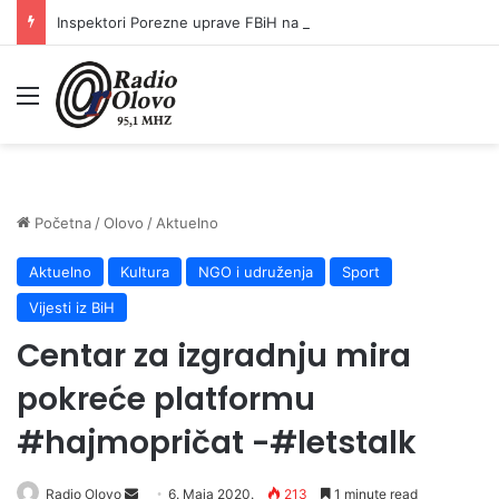
Inspektori Porezne uprave FBiH na području ZDK izvršili 24 inspekcijska nadzora
Meni
Početna
/
Olovo
/
Aktuelno
Aktuelno
Kultura
NGO i udruženja
Sport
Vijesti iz BiH
Centar za izgradnju mira
pokreće platformu
#hajmopričat -#letstalk
Send
Radio Olovo
6. Maja 2020.
213
1 minute read