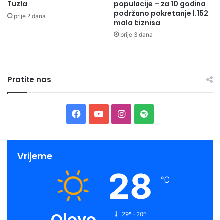
Tuzla
populacije – za 10 godina
podržano pokretanje 1.152
prije 2 dana
mala biznisa
prije 3 dana
Pratite nas
Facebook
YouTube
Instagram
Spotify
Vrijeme
28
℃
Olovo
29º - 20º