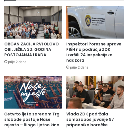
ORGANIZACIJA RVI OLOVO
Inspektori Porezne uprave
OBILJEŽILA 30. GODINA
FBiH na području ZDK
POSTOJANJA I RADA
izvršili 24 inspekcijska
nadzora
prije 2 dana
prije 2 dana
Četvrto ljeto zaredom Trg
Vlada ZDK podržala
slobode postaje Naše
samozapošljavanje 97
mjesto – Bingo Ljetno kino
pripadnika boračke