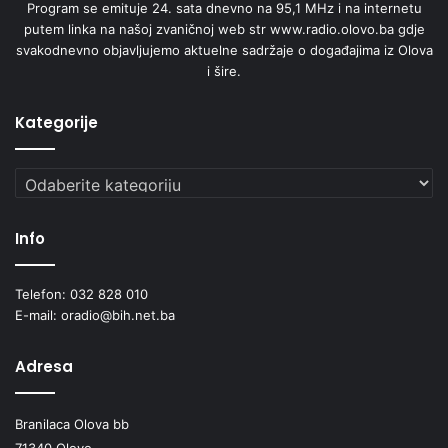
Program se emituje 24. sata dnevno na 95,1 MHz i na internetu
putem linka na našoj zvaničnoj web str www.radio.olovo.ba gdje
svakodnevno objavljujemo aktuelne sadržaje o događajima iz Olova
i šire.
Kategorije
Kategorije
Info
Telefon: 032 828 010
E-mail: oradio@bih.net.ba
Adresa
Branilaca Olova bb
71340 Olovo