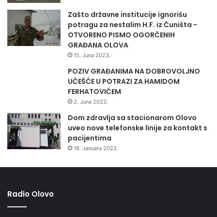
Zašto državne institucije ignorišu
potragu za nestalim H.F. iz Čuništa -
OTVORENO PISMO OGORČENIH
GRAĐANA OLOVA
15. Juna 2023.
POZIV GRAĐANIMA NA DOBROVOLJNO
UČEŠĆE U POTRAZI ZA HAMIDOM
FERHATOVIĆEM
2. Juna 2023.
Dom zdravlja sa stacionarom Olovo
uveo nove telefonske linije za kontakt s
pacijentima
18. Januara 2022.
Radio Olovo