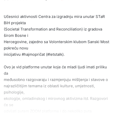
an
email
Učesnici aktivnosti Centra za izgradnju mira unutar STaR
BiH projekta
(Societal Transformation and Reconciliation) iz gradova
širom Bosne i
Hercegovine, zajedno sa Volonterskim klubom Sanski Most
pokreću novu
inicijativu #hajmopričat (#letstalk).
Ovo je vid platforme unutar koje će mladi ljudi imati priliku
da
međusobno razgovaraju i razmjenjuju mišljenja i stavove o
najrazličitijim temama iz oblasti kulture, umjetnosti,
psihologije,
ekologije, omladinskog i mirovnog aktivizma itd. Razgovori
će se
odvijati putem ZOOM platforme i do nekoliko puta