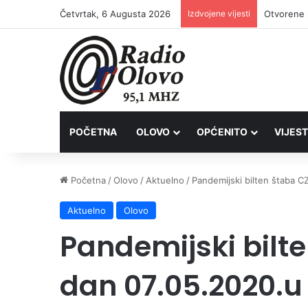
Četvrtak, 6 Augusta 2026
Izdvojene vijesti
POČETNA
OLOVO
OPĆENITO
VIJEST
Početna
/
Olovo
/
Aktuelno
/
Pandemijski bilten štaba C
Aktuelno
Olovo
Pandemijski bilt
dan 07.05.2020.u