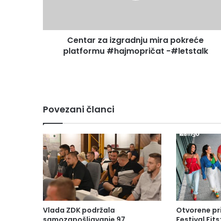
#hajmopričat
-
#letstalk
Centar za izgradnju mira pokreće
platformu #hajmopričat -#letstalk
Povezani članci
Vlada ZDK podržala
Otvorene pr
samozapošljavanje 97
Festival Fits