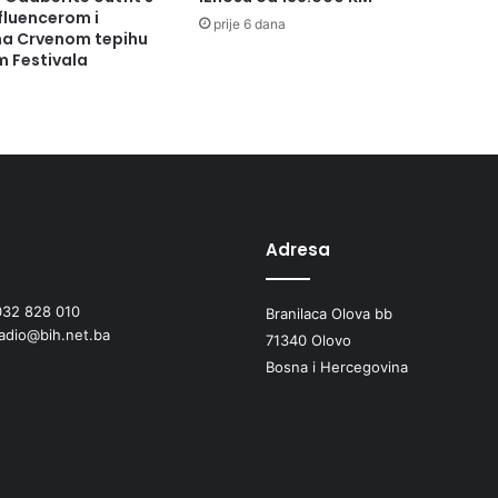
fluencerom i
prije 6 dana
 na Crvenom tepihu
m Festivala
Adresa
032 828 010
Branilaca Olova bb
radio@bih.net.ba
71340 Olovo
Bosna i Hercegovina