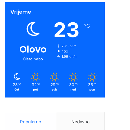
Vrijeme
23
℃
Olovo
23º - 23º
45%
1.96 km/h
Čisto nebo
23
32
29
30
35
℃
℃
℃
℃
℃
čet
pet
sub
ned
pon
Popularno
Nedavno