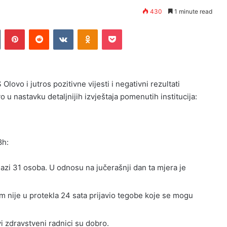
430
1 minute read
n
Tumblr
Pinterest
Reddit
VKontakte
Odnoklassniki
Pocket
lovo i jutros pozitivne vijesti i negativni rezultati
vo u nastavku detaljnijih izvještaja pomenutih institucija:
8h:
azi 31 osoba. U odnosu na jučerašnji dan ta mjera je
m nije u protekla 24 sata prijavio tegobe koje se mogu
vi zdravstveni radnici su dobro.