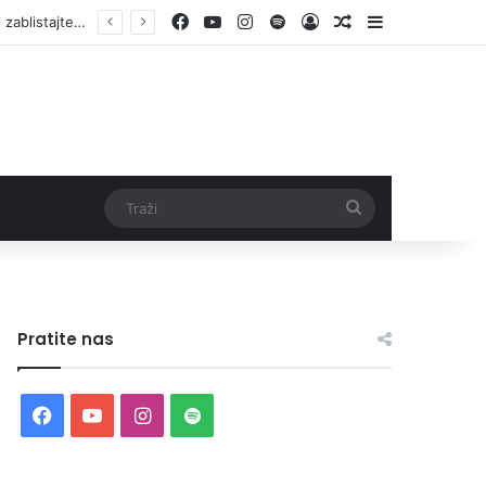
Facebook
YouTube
Instagram
Spotify
Log In
Random Article
Sidebar
Otvorene prijave za Bingo Festival Fits: Odaberite outfit s omiljenim influencerom i zablistajte na Crvenom tepihu Sarajevo Film Festivala
Traži
Pratite nas
Facebook
YouTube
Instagram
Spotify