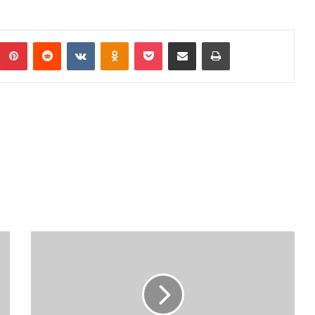
umblr
Pinterest
Reddit
VKontakte
Odnoklassniki
Pocket
Podijeli putem Emaila
Print
ESV
ZDK:
OLAKŠANA
ISPLATA
SUBVENCIJE
PLAĆE