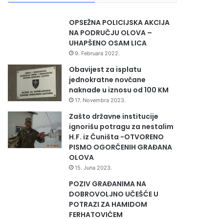
OPSEŽNA POLICIJSKA AKCIJA
NA PODRUČJU OLOVA –
UHAPŠENO OSAM LICA
9. Februara 2022.
Obavijest za isplatu
jednokratne novčane
naknade u iznosu od 100 KM
17. Novembra 2023.
Zašto državne institucije
ignorišu potragu za nestalim
H.F. iz Čuništa -OTVORENO
PISMO OGORČENIH GRAĐANA
OLOVA
15. Juna 2023.
POZIV GRAĐANIMA NA
DOBROVOLJNO UČEŠĆE U
POTRAZI ZA HAMIDOM
FERHATOVIĆEM