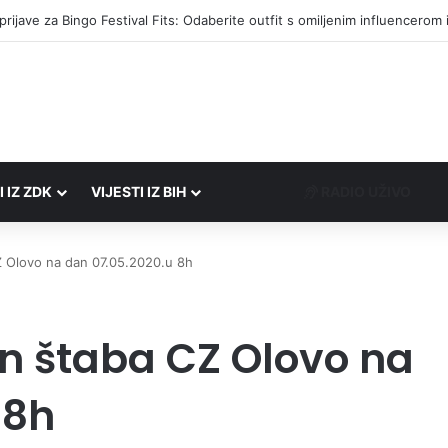
I IZ ZDK
VIJESTI IZ BIH
RADIO UŽIVO
Z Olovo na dan 07.05.2020.u 8h
en štaba CZ Olovo na
 8h