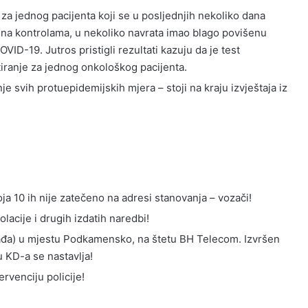
 za jednog pacijenta koji se u posljednjih nekoliko dana
e na kontrolama, u nekoliko navrata imao blago povišenu
VID-19. Jutros pristigli rezultati kazuju da je test
tiranje za jednog onkološkog pacijenta.
je svih protuepidemijskih mjera – stoji na kraju izvještaja iz
a 10 ih nije zatečeno na adresi stanovanja – vozači!
lacije i drugih izdatih naredbi!
krađa) u mjestu Podkamensko, na štetu BH Telecom. Izvršen
u KD-a se nastavlja!
ervenciju policije!