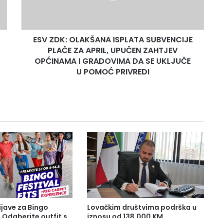
ZA
APRIL,
UPUĆEN
ESV ZDK: OLAKŠANA ISPLATA SUBVENCIJE
ZAHTJEV
OPĆINAMA
PLAĆE ZA APRIL, UPUĆEN ZAHTJEV
I
OPĆINAMA I GRADOVIMA DA SE UKLJUČE
GRADOVIMA
U POMOĆ PRIVREDI
DA
SE
UKLJUČE
U
POMOĆ
PRIVREDI
ijave za Bingo
Lovačkim društvima podrška u
: Odaberite outfit s
iznosu od 138.000 KM