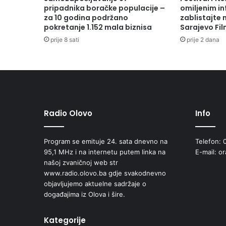
pripadnika boračke populacije –
omiljenim in
za 10 godina podržano
zablistajte
pokretanje 1.152 mala biznisa
Sarajevo Fil
prije 8 sati
prije 2 dana
Radio Olovo
Info
Program se emituje 24. sata dnevno na
Telefon: 
95,1 MHz i na internetu putem linka na
E-mail: o
našoj zvaničnoj web str
www.radio.olovo.ba gdje svakodnevno
objavljujemo aktuelne sadržaje o
događajima iz Olova i šire.
Kategorije