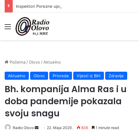
Inspektori Porezne uprave FBiH na području ZDK izvršili 24 inspekcijska nadzora
Meni
Početna
/
Olovo
/
Aktuelno
Aktuelno
Olovo
Privreda
Vijesti iz BiH
Zdravlje
Bh. kompanija Alma Ras i u
doba pandemije pokazala
svoju snagu
Send
Radio Olovo
22. Maja 2020.
836
1 minute read
an