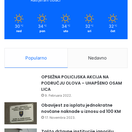
30
34
34
32
32
℃
℃
℃
℃
℃
ned
pon
uto
sri
čet
Popularno
Nedavno
OPSEŽNA POLICIJSKA AKCIJA NA
PODRUČJU OLOVA – UHAPŠENO OSAM
LICA
9. Februara 2022.
Obavijest za isplatu jednokratne
novčane naknade u iznosu od 100 KM
17. Novembra 2023.
Zašto državne institucije ignorišu