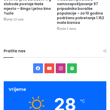
slobode postaje Naše
samozapošljavanje 97
mjesto – Bingo Ljetno kino
pripadnika boračke
Tuzla
populacije – za 10 godina
podržano pokretanje 1.152
prije 22 sata
mala biznisa
prije 2 dana
Pratite nas
Facebook
YouTube
Instagram
Spotify
Vrijeme
28
℃