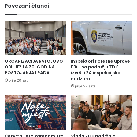
Povezani članci
ORGANIZACIJA RVI OLOVO
Inspektori Porezne uprave
OBILJEŽILA 30. GODINA
FBiH na području ZDK
POSTOJANJA I RADA
izvršili 24 inspekcijska
nadzora
prije 20 sati
prije 22 sata
Četvrto ljeto zaredom Trg
Vlada ZDK podržala