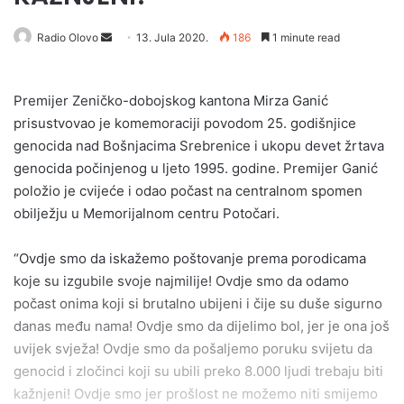
Send
Radio Olovo
13. Jula 2020.
186
1 minute read
an
email
Premijer Zeničko-dobojskog kantona Mirza Ganić
prisustvovao je komemoraciji povodom 25. godišnjice
genocida nad Bošnjacima Srebrenice i ukopu devet žrtava
genocida počinjenog u ljeto 1995. godine. Premijer Ganić
položio je cvijeće i odao počast na centralnom spomen
obilježju u Memorijalnom centru Potočari.
“Ovdje smo da iskažemo poštovanje prema porodicama
koje su izgubile svoje najmilije! Ovdje smo da odamo
počast onima koji si brutalno ubijeni i čije su duše sigurno
danas među nama! Ovdje smo da dijelimo bol, jer je ona još
uvijek svježa! Ovdje smo da pošaljemo poruku svijetu da
genocid i zločinci koji su ubili preko 8.000 ljudi trebaju biti
kažnjeni! Ovdje smo jer prošlost ne možemo niti smijemo