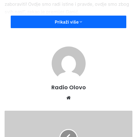
zaboraviti! Ovdje smo radi istine i pravde, ovdje smo zbog
svih nas!”, rekao je premijer Ganić.
Prikaži više
Press služba ZDK
Radio Olovo
Website
“Glasovi
Srebrenice”
–
dirljiva