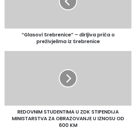
priča
o
preživjelima
iz
Srebrenice
“Glasovi Srebrenice” – dirljiva priča o
preživjelima iz Srebrenice
REDOVNIM
STUDENTIMA
U
ZDK
STIPENDIJA
MINISTARSTVA
ZA
OBRAZOVANJE
U
REDOVNIM STUDENTIMA U ZDK STIPENDIJA
IZNOSU
OD
MINISTARSTVA ZA OBRAZOVANJE U IZNOSU OD
600
600 KM
KM