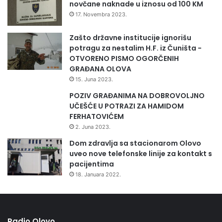
novčane naknade u iznosu od 100 KM
17. Novembra 2023.
Zašto državne institucije ignorišu
potragu za nestalim H.F. iz Čuništa -
OTVORENO PISMO OGORČENIH
GRAĐANA OLOVA
15. Juna 2023.
POZIV GRAĐANIMA NA DOBROVOLJNO
UČEŠĆE U POTRAZI ZA HAMIDOM
FERHATOVIĆEM
2. Juna 2023.
Dom zdravlja sa stacionarom Olovo
uveo nove telefonske linije za kontakt s
pacijentima
18. Januara 2022.
Radio Olovo