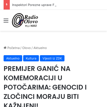
Inspektori Porezne uprave FBiH na području ZDK izvršili 24 inspekcijska nadzora
Meni
Početna
/
Olovo
/
Aktuelno
Aktuelno
Kultura
Vijesti iz ZDK
PREMIJER GANIĆ NA
KOMEMORACIJI U
POTOČARIMA: GENOCID I
ZLOČINCI MORAJU BITI
KAŽNJENI!