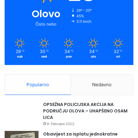
Olovo
29º - 20º
45%
3.11 km/h
Čisto nebo
29
30
34
34
32
℃
℃
℃
℃
℃
sub
ned
pon
uto
sri
Popularno
Nedavno
OPSEŽNA POLICIJSKA AKCIJA NA
PODRUČJU OLOVA – UHAPŠENO OSAM
LICA
9. Februara 2022.
Obavijest za isplatu jednokratne