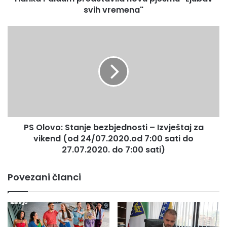
svih vremena"
PS
Olovo:
Stanje
bezbjednosti
–
Izvještaj
za
vikend
(od
PS Olovo: Stanje bezbjednosti – Izvještaj za
24/07.2020.od
7:00
vikend (od 24/07.2020.od 7:00 sati do
sati
27.07.2020. do 7:00 sati)
do
27.07.2020.
Povezani članci
do
7:00
sati)