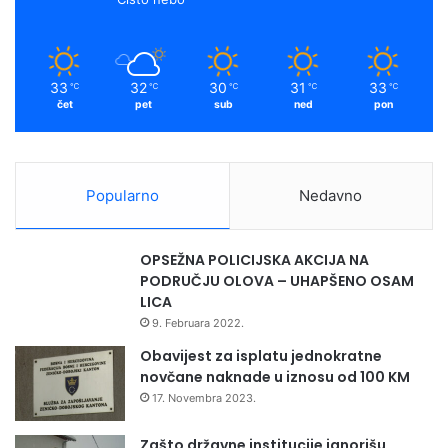
33
32
30
31
33
℃
℃
℃
℃
℃
čet
pet
sub
ned
pon
Popularno
Nedavno
OPSEŽNA POLICIJSKA AKCIJA NA
PODRUČJU OLOVA – UHAPŠENO OSAM
LICA
9. Februara 2022.
Obavijest za isplatu jednokratne
novčane naknade u iznosu od 100 KM
17. Novembra 2023.
Zašto državne institucije ignorišu