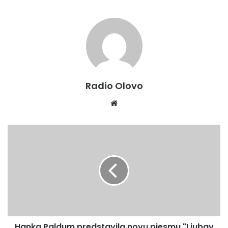
Radio Olovo
Website
Hanka
Paldum
predstavila
novu
pjesmu
"Ljubav
svih
vremena"
Hanka Paldum predstavila novu pjesmu "Ljubav