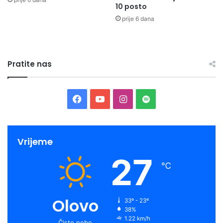
10 posto
prije 6 dana
Pratite nas
Facebook
YouTube
Instagram
Spotify
Vrijeme
27
℃
Olovo
33º - 23º
38%
1.22 km/h
Čisto nebo