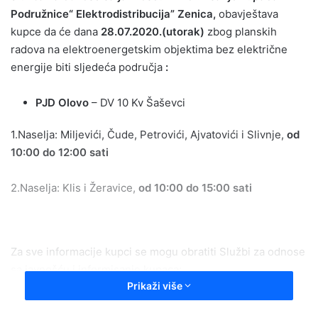
Podružnice“ Elektrodistribucija” Zenica,
obavještava
kupce da će dana
28.07.2020.(utorak)
zbog planskih
radova na elektroenergetskim objektima bez električne
energije biti sljedeća područja
:
PJD Olovo
– DV 10 Kv Šaševci
1.Naselja: Miljevići, Čude, Petrovići, Ajvatovići i Slivnje,
od
10:00 do 12:00 sati
2.Naselja: Klis i Žeravice,
od 10:00 do 15:00 sati
Za sve informacije kupci se mogu obratiti Službi za odnose
sa javnošću i informisanje kupaca:
Prikaži više
–
područje ZE-DO kantona n
a broj telefona 080 020 132