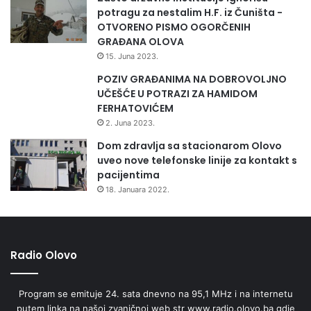
potragu za nestalim H.F. iz Čuništa -
OTVORENO PISMO OGORČENIH
GRAĐANA OLOVA
15. Juna 2023.
POZIV GRAĐANIMA NA DOBROVOLJNO
UČEŠĆE U POTRAZI ZA HAMIDOM
FERHATOVIĆEM
2. Juna 2023.
Dom zdravlja sa stacionarom Olovo
uveo nove telefonske linije za kontakt s
pacijentima
18. Januara 2022.
Radio Olovo
Program se emituje 24. sata dnevno na 95,1 MHz i na internetu
putem linka na našoj zvaničnoj web str www.radio.olovo.ba gdje