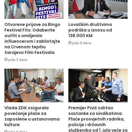
Otvorene prijave za Bingo
Lovačkim društvima
Festival Fits: Odaberite
podrška u iznosu od
outfit s omiljenim
138.000 KM
influencerom i zablistajte
prije 6 dana
na Crvenom tepihu
Sarajevo Film Festivala
prije 2 dana
Vlada ZDK osigurala
Premijer Pivić održao
povećanje plaće za
sastanke sa sindikatima:
zaposlene u ustanovama
Plaće prosvjetnih radnika,
kulture
policije i državnih
službenika od 1. jula veće za
prije 6 dana