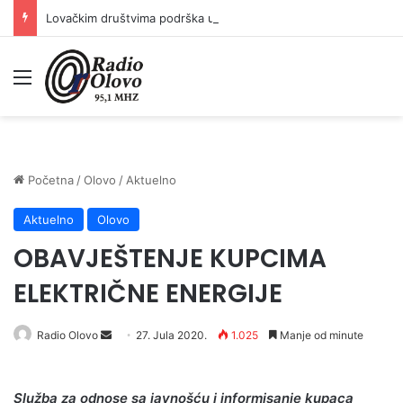
Lovačkim društvima podrška u iznosu od 138.000 KM
Meni
Početna
/
Olovo
/
Aktuelno
Aktuelno
Olovo
OBAVJEŠTENJE KUPCIMA
ELEKTRIČNE ENERGIJE
Send
Radio Olovo
27. Jula 2020.
1.025
Manje od minute
an
email
Slu
ž
ba
za
odnose
sa
javno
šć
u
i
informisanje
kupaca