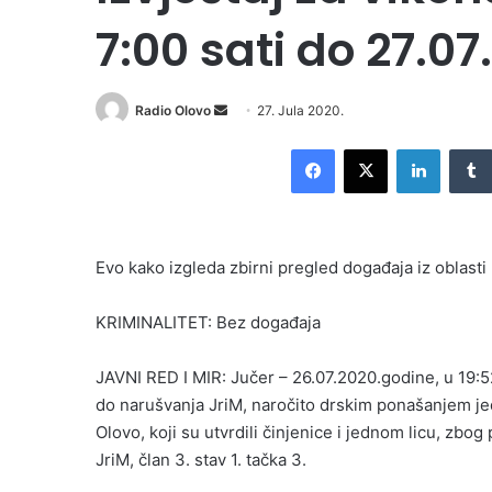
7:00 sati do 27.07
Send
Radio Olovo
27. Jula 2020.
an
Facebook
X
LinkedI
email
Evo kako izgleda zbirni pregled događaja iz oblasti
KRIMINALITET: Bez događaja
JAVNI RED I MIR: Jučer – 26.07.2020.godine, u 19:5
do narušvanja JriM, naročito drskim ponašanjem jedn
Olovo, koji su utvrdili činjenice i jednom licu, zbog
JriM, član 3. stav 1. tačka 3.