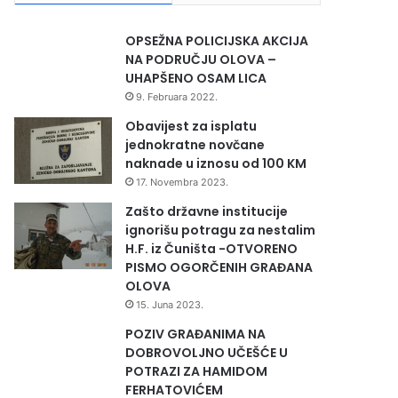
OPSEŽNA POLICIJSKA AKCIJA
NA PODRUČJU OLOVA –
UHAPŠENO OSAM LICA
9. Februara 2022.
Obavijest za isplatu
jednokratne novčane
naknade u iznosu od 100 KM
17. Novembra 2023.
Zašto državne institucije
ignorišu potragu za nestalim
H.F. iz Čuništa -OTVORENO
PISMO OGORČENIH GRAĐANA
OLOVA
15. Juna 2023.
POZIV GRAĐANIMA NA
DOBROVOLJNO UČEŠĆE U
POTRAZI ZA HAMIDOM
FERHATOVIĆEM