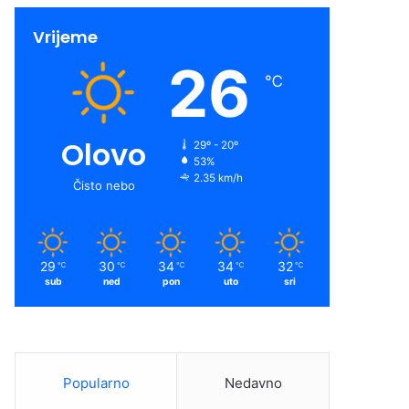
Vrijeme
26
℃
Olovo
29º - 20º
53%
2.35 km/h
Čisto nebo
29
30
34
34
32
℃
℃
℃
℃
℃
sub
ned
pon
uto
sri
Popularno
Nedavno