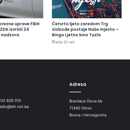
orezne uprave FBiH
Četvrto ljeto zaredom Trg
ZDK izvršili 24
slobode postaje Naše mjesto –
a nadzora
Bingo Ljetno kino Tuzla
prije 20 sati
Adresa
032 828 010
Branilaca Olova bb
radio@bih.net.ba
71340 Olovo
Bosna i Hercegovina