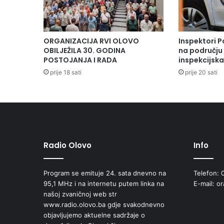
ORGANIZACIJA RVI OLOVO
Inspektori P
OBILJEŽILA 30. GODINA
na području 
POSTOJANJA I RADA
inspekcijsk
prije 18 sati
prije 20 sati
Radio Olovo
Info
Program se emituje 24. sata dnevno na
Telefon: 
95,1 MHz i na internetu putem linka na
E-mail: o
našoj zvaničnoj web str
www.radio.olovo.ba gdje svakodnevno
objavljujemo aktuelne sadržaje o