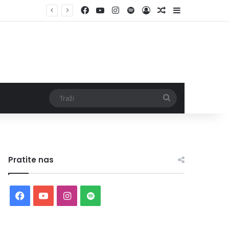
Facebook
YouTube
Instagram
Spotify
Log In
Random Article
Sidebar
Traži
Pratite nas
Facebook
YouTube
Instagram
Spotify