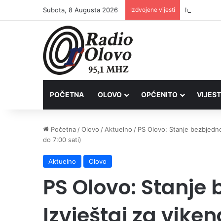
Subota, 8 Augusta 2026
Izdvojene vijesti
Inspektori 
POČETNA
OLOVO
OPĆENITO
VIJEST
Početna
/
Olovo
/
Aktuelno
/
PS Olovo: Stanje bezbjednos
do 7:00 sati)
Aktuelno
Olovo
PS Olovo: Stanje 
Izvještaj za vike