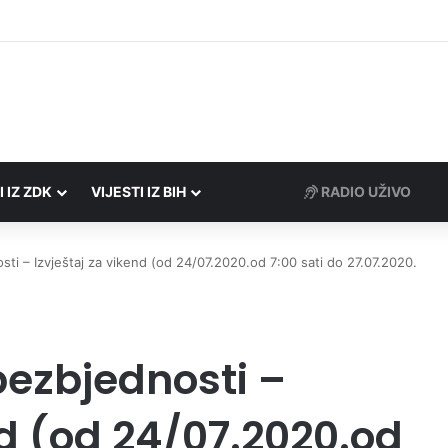
Porezne uprave FBiH na području ZDK izvršili 24 inspekcijska nadzora
I IZ ZDK
VIJESTI IZ BIH
RADIO UŽIVO
ti – Izvještaj za vikend (od 24/07.2020.od 7:00 sati do 27.07.2020.
bezbjednosti –
nd (od 24/07.2020.od