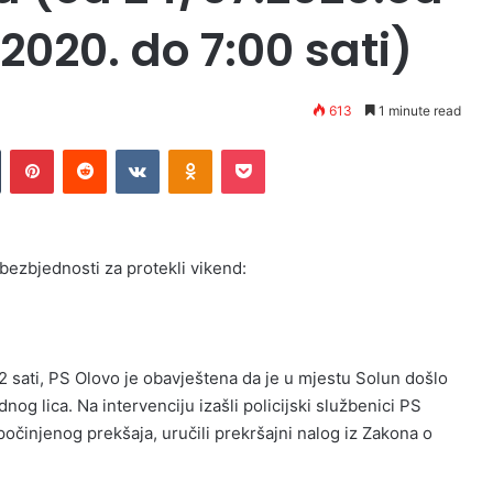
.2020. do 7:00 sati)
613
1 minute read
n
Tumblr
Pinterest
Reddit
VKontakte
Odnoklassniki
Pocket
 bezbjednosti za protekli vikend:
2 sati, PS Olovo je obavještena da je u mjestu Solun došlo
og lica. Na intervenciju izašli policijski službenici PS
 počinjenog prekšaja, uručili prekršajni nalog iz Zakona o