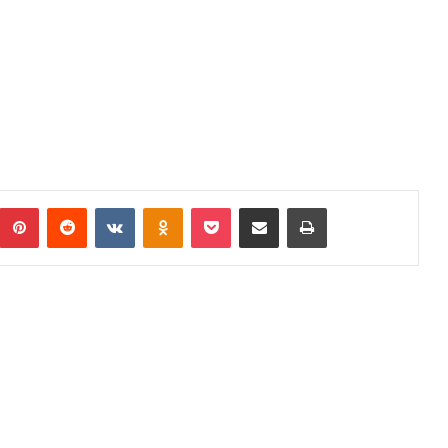
umblr
Pinterest
Reddit
VKontakte
Odnoklassniki
Pocket
Podijeli putem Emaila
Print