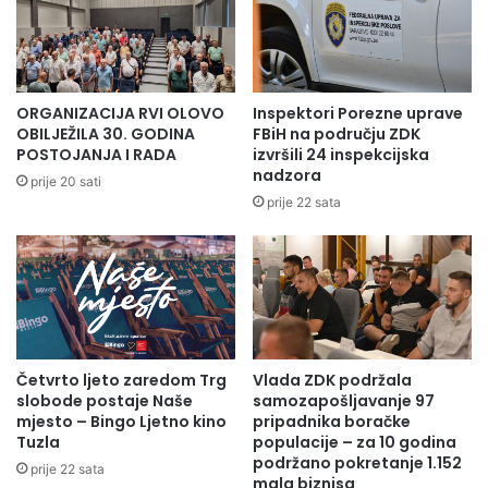
ORGANIZACIJA RVI OLOVO
Inspektori Porezne uprave
OBILJEŽILA 30. GODINA
FBiH na području ZDK
POSTOJANJA I RADA
izvršili 24 inspekcijska
nadzora
prije 20 sati
prije 22 sata
Četvrto ljeto zaredom Trg
Vlada ZDK podržala
slobode postaje Naše
samozapošljavanje 97
mjesto – Bingo Ljetno kino
pripadnika boračke
Tuzla
populacije – za 10 godina
podržano pokretanje 1.152
prije 22 sata
mala biznisa