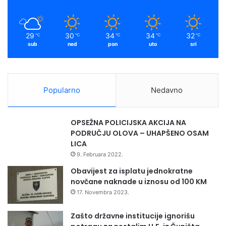
29
30
34
34
32
℃
℃
℃
℃
℃
sub
ned
pon
uto
sri
Popularno
Nedavno
OPSEŽNA POLICIJSKA AKCIJA NA
PODRUČJU OLOVA – UHAPŠENO OSAM
LICA
9. Februara 2022.
Obavijest za isplatu jednokratne
novčane naknade u iznosu od 100 KM
17. Novembra 2023.
Zašto državne institucije ignorišu