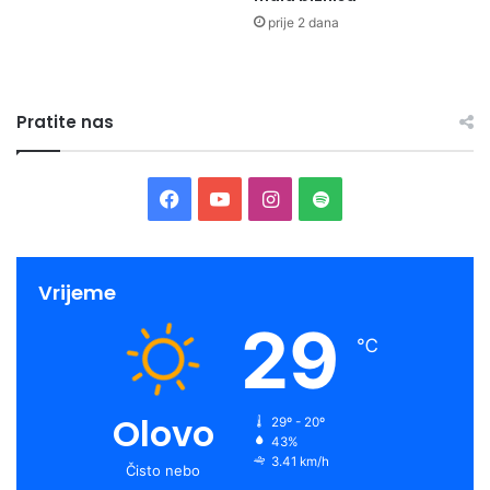
prije 2 dana
Pratite nas
Facebook
YouTube
Instagram
Spotify
Vrijeme
29
℃
Olovo
29º - 20º
43%
3.41 km/h
Čisto nebo