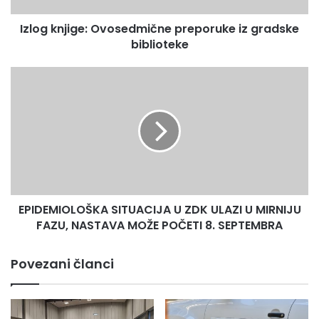
Izlog knjige: Ovosedmične preporuke iz gradske
biblioteke
EPIDEMIOLOŠKA
SITUACIJA
U
ZDK
ULAZI
U
MIRNIJU
FAZU,
NASTAVA
EPIDEMIOLOŠKA SITUACIJA U ZDK ULAZI U MIRNIJU
MOŽE
POČETI
FAZU, NASTAVA MOŽE POČETI 8. SEPTEMBRA
8.
SEPTEMBRA
Povezani članci