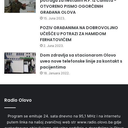
potragu za nestalim H.F. iz Čuništa -
OTVORENO PISMO OGORČENIH
GRAĐANA OLOVA
15. Juna 2023.
POZIV GRAĐANIMA NA DOBROVOLJNO
UČEŠĆE U POTRAZI ZA HAMIDOM
FERHATOVIĆEM
2. Juna 2023.
Dom zdravlja sa stacionarom Olovo
uveo nove telefonske linije za kontakt s
pacijentima
18. Januara 2022.
Radio Olovo
Program se emituje 24. sata dnevno na 95,1 MHz i na internetu
putem linka na našoj zvaničnoj web str www.radio.olovo.ba gdje
svakodnevno objavljujemo aktuelne sadržaje o događajima iz Olova