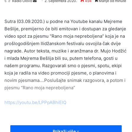
Send
Radio Olovo
2. Septembra 2020.
494
Manje od minute
an
email
Sutra (03.09.2020.) u podne na Youtube kanalu Mejreme
Bešlije, premijerno će biti emitovan i dostupan za gledanje
video spot za pjesmu “Rano moja nepreboljena” koja je na
prošlogodišnjem Ilidžanskom festivalu osvojila čak dvije
nagrade. Autor teksta, muzike i aranžmana dr. Mujo Hodžić
i mlada Mejrema Bešlija bili su, putem telefona, gosti u
našem programu. Razgovarali smo o pjesmi, spotu, ekipi
koja je radila na video promociji pjesme, o planovima i
novim pjesmama….Poslušajte snimak razgovora, a potom i
pjesmu “Rano moja nepreboljena”
https://youtu.be/LPPpABhiEIQ
Prikaži više