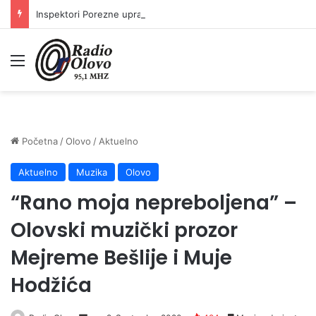
Inspektori Porezne uprave FBiH na području ZDK izvršili 24 inspekcijska nadzora
Meni
Početna
/
Olovo
/
Aktuelno
Aktuelno
Muzika
Olovo
“Rano moja nepreboljena” –
Olovski muzički prozor
Mejreme Bešlije i Muje
Hodžića