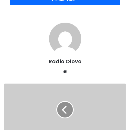
Radio Olovo
Website
Izlog
knjige:
Ovosedmične
preporuke
iz
gradske
biblioteke