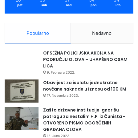
pet
sub
ned
pon
uto
Popularno
Nedavno
OPSEŽNA POLICIJSKA AKCIJA NA
PODRUČJU OLOVA – UHAPŠENO OSAM
LICA
9. Februara 2022.
Obavijest za isplatu jednokratne
novčane naknade u iznosu od 100 KM
17. Novembra 2023.
Zašto državne institucije ignorišu
potragu za nestalim H.F. iz Čuništa -
OTVORENO PISMO OGORČENIH
GRAĐANA OLOVA
15. Juna 2023.