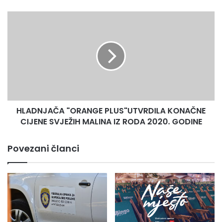
HLADNJAČA
"ORANGE
PLUS"UTVRDILA
KONAČNE
CIJENE
SVJEŽIH
MALINA
IZ
RODA
HLADNJAČA "ORANGE PLUS"UTVRDILA KONAČNE
2020.
GODINE
CIJENE SVJEŽIH MALINA IZ RODA 2020. GODINE
Povezani članci