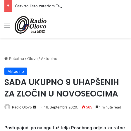
Četvrto ljeto zaredom Trg slobode postaje Naše mjesto – Bingo Ljetno kino Tuzla
Meni
Početna
/
Olovo
/
Aktuelno
Aktuelno
SADA UKUPNO 9 UHAPŠENIH
ZA ZLOČIN U NOVOSEOCIMA
Send
Radio Olovo
16. Septembra 2020.
565
1 minute read
an
email
Postupajući po nalogu tužitelja Posebnog odjela za ratne