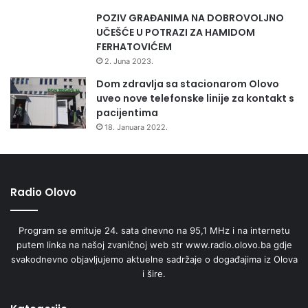
POZIV GRAĐANIMA NA DOBROVOLJNO
UČEŠĆE U POTRAZI ZA HAMIDOM
FERHATOVIĆEM
2. Juna 2023.
Dom zdravlja sa stacionarom Olovo
uveo nove telefonske linije za kontakt s
pacijentima
18. Januara 2022.
Radio Olovo
Program se emituje 24. sata dnevno na 95,1 MHz i na internetu
putem linka na našoj zvaničnoj web str www.radio.olovo.ba gdje
svakodnevno objavljujemo aktuelne sadržaje o događajima iz Olova
i šire.