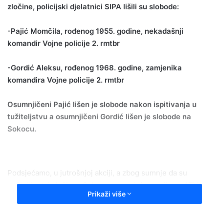
zločine, policijski djelatnici SIPA lišili su slobode:
-Pajić Momčila, rođenog 1955. godine, nekadašnji
komandir Vojne policije 2. rmtbr
-Gordić Aleksu, rođenog 1968. godine, zamjenika
komandira Vojne policije 2. rmtbr
Osumnjičeni Pajić lišen je slobode nakon ispitivanja u
tužiteljstvu a osumnjičeni Gordić lišen je slobode na
Sokocu.
Podsjećamo, u jutrošnjoj akciji, a zbog sumnje da su
počinili ratni zločin, u Sokocu su, po informacijama ATV
Prikaži više
uhapšeni bivši poslanik SDS-a Milan Tupajić, ratni
komandir PS Sokolac Dragan Obradović, pripadnici VRS