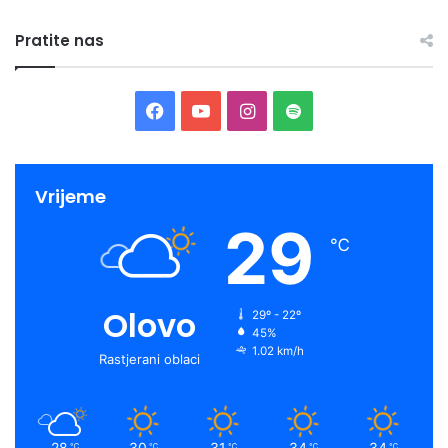
Pratite nas
Facebook
YouTube
Instagram
Spotify
Vrijeme
29
℃
Olovo
29º - 22º
45%
1.02 km/h
Rastjerani oblaci
28
30
31
34
34
℃
℃
℃
℃
℃