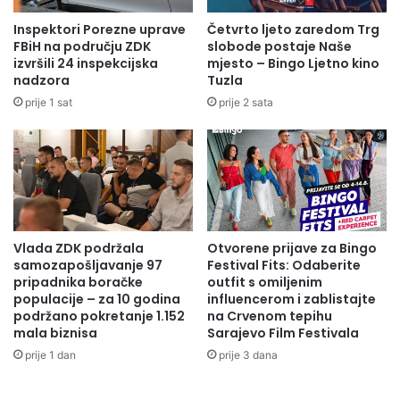
Inspektori Porezne uprave
Četvrto ljeto zaredom Trg
FBiH na području ZDK
slobode postaje Naše
izvršili 24 inspekcijska
mjesto – Bingo Ljetno kino
nadzora
Tuzla
prije 1 sat
prije 2 sata
Vlada ZDK podržala
Otvorene prijave za Bingo
samozapošljavanje 97
Festival Fits: Odaberite
pripadnika boračke
outfit s omiljenim
populacije – za 10 godina
influencerom i zablistajte
podržano pokretanje 1.152
na Crvenom tepihu
mala biznisa
Sarajevo Film Festivala
prije 1 dan
prije 3 dana