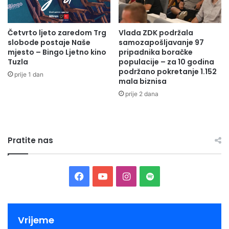
Četvrto ljeto zaredom Trg
Vlada ZDK podržala
slobode postaje Naše
samozapošljavanje 97
mjesto – Bingo Ljetno kino
pripadnika boračke
Tuzla
populacije – za 10 godina
podržano pokretanje 1.152
prije 1 dan
mala biznisa
prije 2 dana
Pratite nas
Facebook
YouTube
Instagram
Spotify
Vrijeme