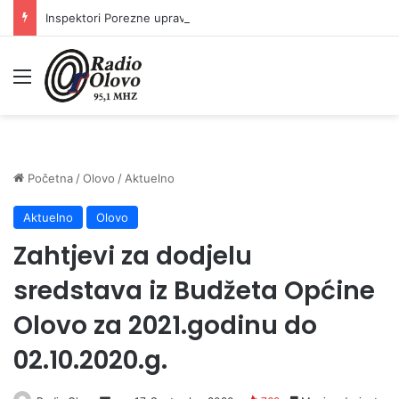
Inspektori Porezne uprave FBiH na području ZDK izvršili 24 inspekcijska nadzora
Meni
Početna
/
Olovo
/
Aktuelno
Aktuelno
Olovo
Zahtjevi za dodjelu
sredstava iz Budžeta Općine
Olovo za 2021.godinu do
02.10.2020.g.