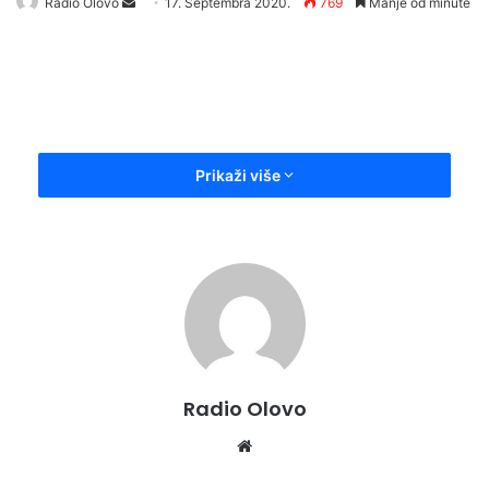
Send
Radio Olovo
17. Septembra 2020.
769
Manje od minute
an
email
Prikaži više
Radio Olovo
Website