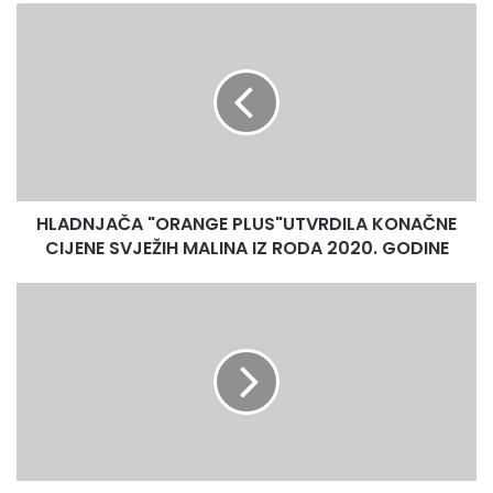
HLADNJAČA
"ORANGE
PLUS"UTVRDILA
KONAČNE
CIJENE
SVJEŽIH
MALINA
IZ
RODA
HLADNJAČA "ORANGE PLUS"UTVRDILA KONAČNE
2020.
GODINE
CIJENE SVJEŽIH MALINA IZ RODA 2020. GODINE
TRENUTNA
EPIDEMIOLOŠKA
SITUACIJA
NA
PODRUČJU
OPĆINE
OLOVO
STABILNA