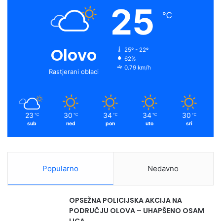
25
℃
Olovo
25º - 22º
62%
0.79 km/h
Rastjerani oblaci
23
30
34
34
30
℃
℃
℃
℃
℃
sub
ned
pon
uto
sri
Popularno
Nedavno
OPSEŽNA POLICIJSKA AKCIJA NA
PODRUČJU OLOVA – UHAPŠENO OSAM
LICA