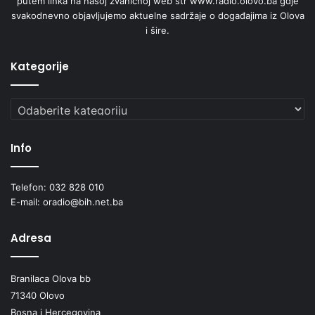
putem linka na našoj zvaničnoj web str www.radio.olovo.ba gdje
svakodnevno objavljujemo aktuelne sadržaje o događajima iz Olova
i šire.
Kategorije
Kategorije
Info
Telefon: 032 828 010
E-mail: oradio@bih.net.ba
Adresa
Branilaca Olova bb
71340 Olovo
Bosna i Hercegovina