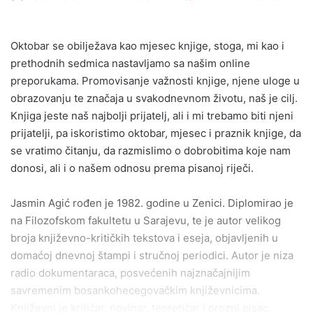
an
email
Oktobar se obilježava kao mjesec knjige, stoga, mi kao i
prethodnih sedmica nastavljamo sa našim online
preporukama. Promovisanje važnosti knjige, njene uloge u
obrazovanju te značaja u svakodnevnom životu, naš je cilj.
Knjiga jeste naš najbolji prijatelj, ali i mi trebamo biti njeni
prijatelji, pa iskoristimo oktobar, mjesec i praznik knjige, da
se vratimo čitanju, da razmislimo o dobrobitima koje nam
donosi, ali i o našem odnosu prema pisanoj riječi.
Jasmin Agić rođen je 1982. godine u Zenici. Diplomirao je
na Filozofskom fakultetu u Sarajevu, te je autor velikog
broja književno-kritičkih tekstova i eseja, objavljenih u
domaćoj dnevnoj štampi i stručnoj periodici. Autor je niza
radio dokumentaraca, posvećenih najznačajnijim
savremenim bosankohecegovačkim književnicima.
Književni je kritičar, novinar, teoretičar i prozni pisac,