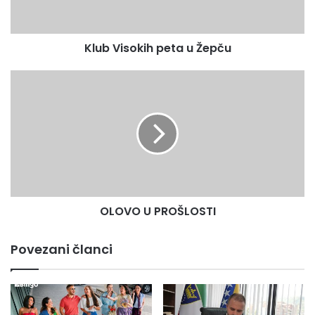
povijenih događaja prepozna sudbinu jednog čovjeka.
Klub Visokih peta u Žepču
OLOVO
U
PROŠLOSTI
OLOVO U PROŠLOSTI
Povezani članci