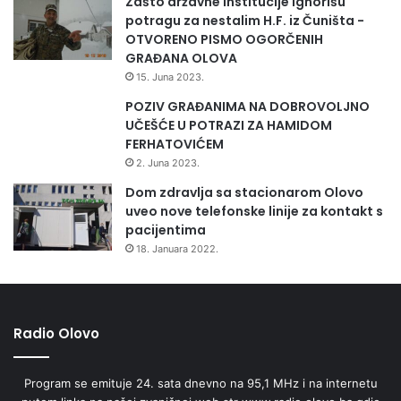
Zašto državne institucije ignorišu
Lirski zapisi o dobrodušnim čudovištima, kojih ima sedam.
potragu za nestalim H.F. iz Čuništa -
Koliko i dana u sedmici. Za svaki dan, po jedno. Ova
OTVORENO PISMO OGORČENIH
GRAĐANA OLOVA
izmaštana, na prvi pogled strašna stvorenja, imaju veliko
15. Juna 2023.
srce i beskrajno dobru dušu, što bi trebalo značiti da
nikome ne treba suditi po izgledu. Nevidljiva su odraslima
POZIV GRAĐANIMA NA DOBROVOLJNO
UČEŠĆE U POTRAZI ZA HAMIDOM
(osim onima koji još uvijek negdje duboko, čuvaju dijete u
FERHATOVIĆEM
sebi) i veliki su zaštitnici i saveznici djece.
2. Juna 2023.
Dom zdravlja sa stacionarom Olovo
Čudovišta, ali i cijelu knjigu, ilustracijama je oplemenila
uveo nove telefonske linije za kontakt s
Radostina Neykova.
pacijentima
18. Januara 2022.
Radio Olovo
Program se emituje 24. sata dnevno na 95,1 MHz i na internetu