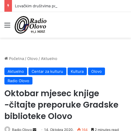
Lovačkim društvima podrška u iznosu od 138.000 KM
Meni
Početna
/
Olovo
/
Aktuelno
Aktuelno
Centar za kulturu
Kultura
Olovo
Radio Olovo
Oktobar mjesec knjige
-čitajte preporuke Gradske
biblioteke Olovo
Send
Radio Olovo
14. Oktobra 2020.
164
2 minutes read