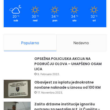
20
30
34
34
32
℃
℃
℃
℃
℃
sub
ned
pon
uto
sri
Popularno
Nedavno
OPSEŽNA POLICIJSKA AKCIJA NA
PODRUČJU OLOVA – UHAPŠENO OSAM
LICA
9. Februara 2022.
Obavijest za isplatu jednokratne
novčane naknade u iznosu od 100 KM
17. Novembra 2023.
Zašto državne institucije ignorišu
potragu za nestalim H.F. iz Čuništa -