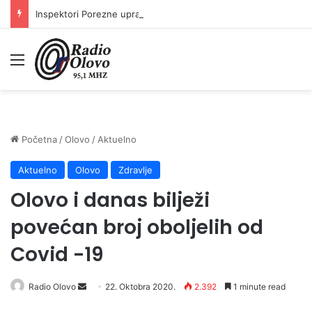
Inspektori Porezne uprave FBiH na području ZDK izvršili 24 inspekcijska nadzora
Meni
Početna
/
Olovo
/
Aktuelno
Aktuelno
Olovo
Zdravlje
Olovo i danas bilježi
povećan broj oboljelih od
Covid -19
Send
Radio Olovo
22. Oktobra 2020.
2.392
1 minute read
an