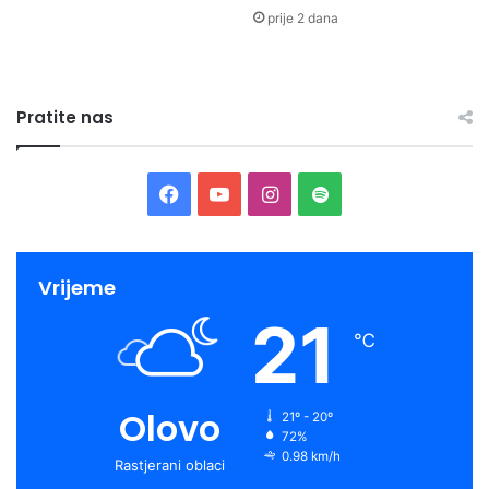
prije 2 dana
Pratite nas
Facebook
YouTube
Instagram
Spotify
Vrijeme
21
℃
Olovo
21º - 20º
72%
0.98 km/h
Rastjerani oblaci