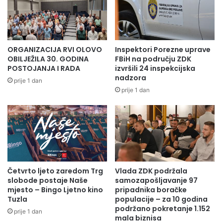
ORGANIZACIJA RVI OLOVO
Inspektori Porezne uprave
OBILJEŽILA 30. GODINA
FBiH na području ZDK
POSTOJANJA I RADA
izvršili 24 inspekcijska
nadzora
prije 1 dan
prije 1 dan
Četvrto ljeto zaredom Trg
Vlada ZDK podržala
slobode postaje Naše
samozapošljavanje 97
mjesto – Bingo Ljetno kino
pripadnika boračke
Tuzla
populacije – za 10 godina
podržano pokretanje 1.152
prije 1 dan
mala biznisa