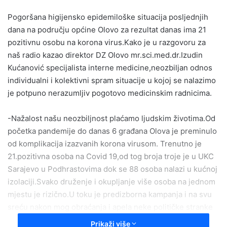
email
Pogoršana higijensko epidemiloške situacija posljednjih
dana na području općine Olovo za rezultat danas ima 21
pozitivnu osobu na korona virus.Kako je u razgovoru za
naš radio kazao direktor DZ Olovo mr.sci.med.dr.Izudin
Kućanović specijalista interne medicine,neozbiljan odnos
individualni i kolektivni spram situacije u kojoj se nalazimo
je potpuno nerazumljiv pogotovo medicinskim radnicima.
-Nažalost našu neozbiljnost plaćamo ljudskim životima.Od
početka pandemije do danas 6 građana Olova je preminulo
od komplikacija izazvanih korona virusom. Trenutno je
21.pozitivna osoba na Covid 19,od tog broja troje je u UKC
Sarajevo u Podhrastovima dok se 88 osoba nalazi u kućnoj
izolaciji.Svako druženje i okupljanje više osoba na jednom
mjestu je rizično.U toku je predizborna kampanja i na svu
sreću nakon mog obraćanja i apela neke političke stranke
su otkazale svoje predviđene političke skupove koje su
Prikaži više