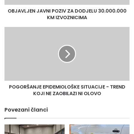
OBJAVLJEN JAVNI POZIV ZA DODJELU 30.000.000
KM IZVOZNICIMA
POGORŠANJE
EPIDEMIOLOŠKE
SITUACIJE
-
TREND
KOJI
NE
ZAOBILAZI
NI
POGORŠANJE EPIDEMIOLOŠKE SITUACIJE - TREND
OLOVO
KOJI NE ZAOBILAZI NI OLOVO
Povezani članci