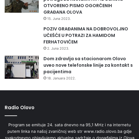
OTVORENO PISMO OGORČENIH
GRAĐANA OLOVA
15. Juna 2023.
POZIV GRAĐANIMA NA DOBROVOLJNO
UČEŠĆE U POTRAZI ZA HAMIDOM
FERHATOVIĆEM
2. Juna 2023.
Dom zdravlja sa stacionarom Olovo
uveo nove telefonske linije za kontakt s
pacijentima
18. Januara 2022.
Radio Olovo
Program se emituje 24. sata dnevno na 95,1 MHz i na internetu
putem linka na našoj zvaničnoj web str www.radio.olovo.ba gdje
svakodnevno objavljujemo aktuelne sadržaje o događajima iz Olova