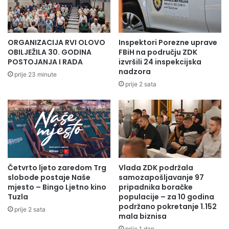
imame džemata Miljevići.
ORGANIZACIJA RVI OLOVO
Inspektori Porezne uprave
OBILJEŽILA 30. GODINA
FBiH na području ZDK
POSTOJANJA I RADA
izvršili 24 inspekcijska
nadzora
prije 23 minute
prije 2 sata
Četvrto ljeto zaredom Trg
Vlada ZDK podržala
slobode postaje Naše
samozapošljavanje 97
mjesto – Bingo Ljetno kino
pripadnika boračke
Tuzla
populacije – za 10 godina
Džuma namaz predvodio je Ibrahim ef. Mehić , imam
podržano pokretanje 1.152
prije 2 sata
mala biznisa
džemata Gurdići, a hutbu je održao glavni ima MIZ Olovo
prije 1 dan