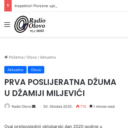
Inspektori Porezne uprave FBiH na području ZDK izvršili 24 inspekcijska nadzora
Meni
Početna
/
Olovo
/
Aktuelno
Aktuelno
Olovo
PRVA POSLIJERATNA DŽUMA
U DŽAMIJI MILJEVIĆI
Send
Radio Olovo
30. Oktobra 2020.
710
1 minute read
an
email
Ovaj pretposlednji oktobarski dan 2020 godine u