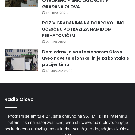
OTVORENO PISMO OGORČENIH
GRAĐANA OLOVA
15. Juna 2023.
POZIV GRAĐANIMA NA DOBROVOLJNO
UČEŠĆE U POTRAZI ZA HAMIDOM
FERHATOVIĆEM
2. Juna 2023.
Dom zdravlja sa stacionarom Olovo
uveo nove telefonske linije za kontakt s
pacijentima
18. Januara 2022.
Radio Olovo
Program se emituje 24. sata dnevno na 95,1 MHz i na internetu
putem linka na našoj zvaničnoj web str www.radio.olovo.ba gdje
svakodnevno objavljujemo aktuelne sadržaje o događajima iz Olova
i šire.