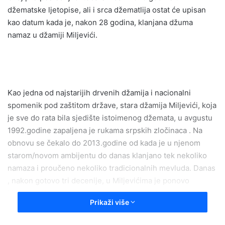
džematske ljetopise, ali i srca džematlija ostat će upisan
kao datum kada je, nakon 28 godina, klanjana džuma
namaz u džamiji Miljevići.
Kao jedna od najstarijih drvenih džamija i nacionalni
spomenik pod zaštitom države, stara džamija Miljevići, koja
je sve do rata bila sjedište istoimenog džemata, u avgustu
1992.godine zapaljena je rukama srpskih zločinaca . Na
obnovu se čekalo do 2013.godine od kada je u njenom
starom/novom ambijentu do danas klanjano tek nekoliko
namaza i proučeno nekoliko tradicionalnih mevluda. Danas
, nakon gotovo tri decenije, u Miljevićima je ponovo
klanjana džuma namaz, na posebnu radost prijeratnih
Prikaži više
džematlija.