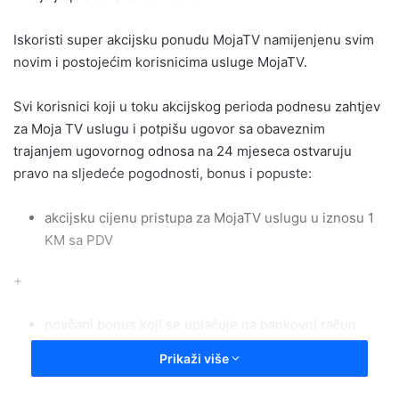
Iskoristi super akcijsku ponudu MojaTV namijenjenu svim
novim i postojećim korisnicima usluge MojaTV.
Svi korisnici koji u toku akcijskog perioda podnesu zahtjev
za Moja TV uslugu i potpišu ugovor sa obaveznim
trajanjem ugovornog odnosa na 24 mjeseca ostvaruju
pravo na sljedeće pogodnosti, bonus i popuste:
akcijsku cijenu pristupa za MojaTV uslugu u iznosu 1
KM sa PDV
+
novčani bonus koji se uplaćuje na bankovni račun
korisnika u iznosu do 200 KM
Prikaži više
ili