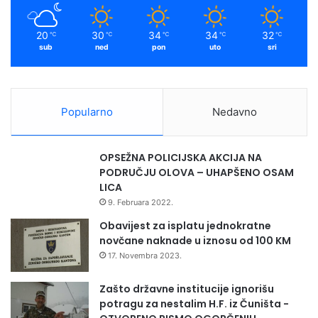
20
30
34
34
32
℃
℃
℃
℃
℃
sub
ned
pon
uto
sri
Popularno
Nedavno
OPSEŽNA POLICIJSKA AKCIJA NA
PODRUČJU OLOVA – UHAPŠENO OSAM
LICA
9. Februara 2022.
Obavijest za isplatu jednokratne
novčane naknade u iznosu od 100 KM
17. Novembra 2023.
Zašto državne institucije ignorišu
potragu za nestalim H.F. iz Čuništa -