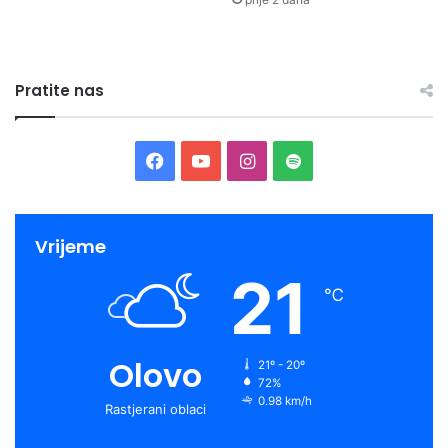
Pratite nas
Facebook
YouTube
Instagram
Spotify
Vrijeme
21
℃
Olovo
21º - 20º
72%
0.98 km/h
Rastjerani oblaci