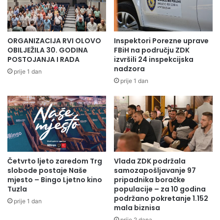
obaveznim trajanjem ugovornog odnosa na 24 mjeseca
mogu odabrati mobilni telefon, laptop, TV, tablet ili bilo koji
drugi uređaj iz bogate ponude uređaja BH Telecoma ili
partnerske ponude uređaja.
ORGANIZACIJA RVI OLOVO
Inspektori Porezne uprave
OBILJEŽILA 30. GODINA
FBiH na području ZDK
POSTOJANJA I RADA
izvršili 24 inspekcijska
nadzora
prije 1 dan
Podnesi zahtjev za Moja TV online!
prije 1 dan
Online zahtjev za aktivaciju akcijske ponude možete
podnijeti
ovdje
.
Detaljni uslovi akcije su dostupni
ovdje
.
Četvrto ljeto zaredom Trg
Vlada ZDK podržala
slobode postaje Naše
samozapošljavanje 97
mjesto – Bingo Ljetno kino
pripadnika boračke
Tuzla
populacije – za 10 godina
podržano pokretanje 1.152
prije 1 dan
mala biznisa
prije 2 dana