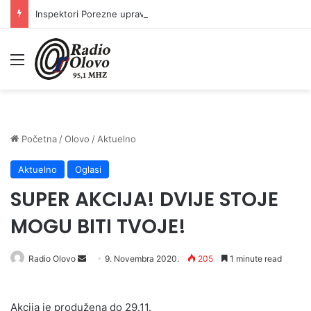
Inspektori Porezne uprave FBiH na području ZDK izvršili 24 inspekcijska nadzora
Meni
Početna
/
Olovo
/
Aktuelno
Aktuelno
Oglasi
SUPER AKCIJA! DVIJE STOJE
MOGU BITI TVOJE!
Send
Radio Olovo
9. Novembra 2020.
205
1 minute read
an
email
Akcija je produžena do 29.11.