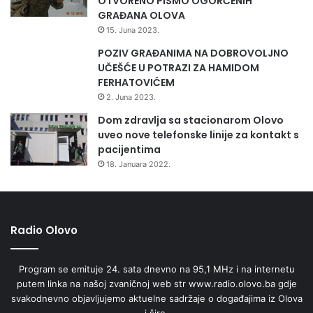
OTVORENO PISMO OGORČENIH
GRAĐANA OLOVA
15. Juna 2023.
POZIV GRAĐANIMA NA DOBROVOLJNO
UČEŠĆE U POTRAZI ZA HAMIDOM
FERHATOVIĆEM
2. Juna 2023.
Dom zdravlja sa stacionarom Olovo
uveo nove telefonske linije za kontakt s
pacijentima
18. Januara 2022.
Radio Olovo
Program se emituje 24. sata dnevno na 95,1 MHz i na internetu
putem linka na našoj zvaničnoj web str www.radio.olovo.ba gdje
svakodnevno objavljujemo aktuelne sadržaje o događajima iz Olova
i šire.